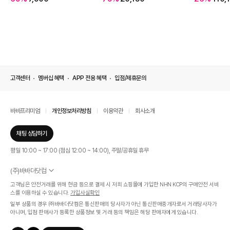
고객센터
멤버십 혜택
APP 전용 혜택
입점/제휴문의
바바프리미엄
개인정보처리방침
이용약관
회사소개
채팅 상담하기
평일 10:00 ~ 17:00 (점심 12:00 ~ 14:00), 주말/공휴일 휴무
(주)바바더닷컴
서울특별시 서초구 신반포로 339, 논현빌딩 (대표이사 : 문인식)
고객님은 안전거래를 위해 현금 등으로 결제 시 저희 쇼핑몰에 가입한 NHN KCP의 구매안전 서비
사업자 등록번호 569-86-01308
스를 이용하실 수 있습니다.
가입사실확인
통신판매업신고번호 제 2019 - 서울 서초 - 1268호
일부 상품의 경우 ㈜바바더닷컴은 통신판매의 당사자가 아닌 통신판매중개자로서 거래당사자가
개인정보관리책임자 : 김효영
아니며, 입점 판매사가 등록한 상품정보 및 거래 등의 책임은 해당 판매자에게 있습니다.
인증범위
온라인 쇼핑몰 서비스(바바더닷컴)