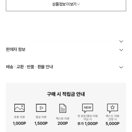
상품정보 더보기
본 상품 정보의 내용은 공정거래위원회 '상품정보제공고시'에 따라 판매자가 직접 등록한
판매자 정보
것으로 해당 정보에 대한 책임은 판매자에게 있습니다.
상호/대표자
주식회사 지엔케이트레이딩 / 김금주
배송 · 교환 · 반품 · 환불 안내
브랜드
제로스트릿
상품별로 상품 특성 및 배송지에 따라 배송유형 및 소요
기간이 달라집니다.
사업자번호
459-87-01013
일부 주문상품 또는 예약상품의 경우 기본 배송일 외에
추가 배송 소요일이 발생될 수 있습니다.
통신판매업 신고
제2019-서울강남-02921
동일 브랜드의 상품이라도 상품별 출고일시가 달라 각각
배송정보
배송될 수 있습니다.
연락처
02-2256-7628
택배 배송기일은 재고상황, 택배사 사정 및 배송지(해외
상품, 제주/도서산간지역)에 따라 약간의 지연이 발생할
수 있습니다.
영업소재지
05408 서울 강동구 양재대로85길 17 5층 제로스트릿
상품의 배송비는 공급업체의 정책에 따라 다르며, 공휴일