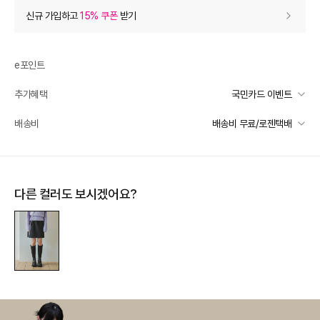
상품 할인
(자동적용)
신규 가입하고
15% 쿠폰
받기
29% 상품 할인
-23,290
0
등급 할인
e포인트
추가혜택
국민카드 이벤트
상품 쿠폰 할인
- 4,460
국민카드 이벤트
배송비
배송비 무료/로젠택배
8% 상품 쿠폰
- 4460
받기
선착순 2천명! 15만원 이상 구매 시, 5% 즉시 추가 할인
여성브랜드 8% 상품 쿠폰
- 4460
받기
일반배송
카드별 무이자 할부 안내
-
무료배송
제주 도서산간 지역
추가 배송비 책정
추가 할인
0
다른 컬러도 보시겠어요?
배송 가능 지역
e포인트 (보유 : 0P)
0
전국
바바캐시 1% 할인
- 0
79,000
–
0
=
79,000
원