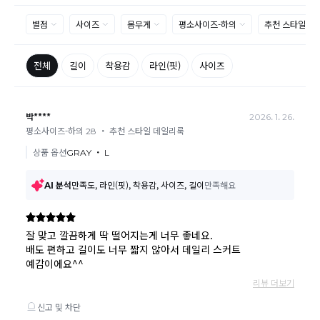
제품을 사용 또는 훼손한 경우, 사은품 누락, 상품 TAG,
보증서, 상품 부자재가 제거 혹은 분실된 경우
밀봉포장을 개봉했거나 내부 포장재를 훼손 또는 분실한
경우(단, 제품확인을 위한 개봉 제외)
시간이 경과되어 재판매가 어려울 정도로 상품가치가 상
반품/교환 불가능한
실된 경우
경우
고객님의 요청에 따라 주문 제작되어 고객님 외에 사용이
어려운 경우
배송된 상품이 설치가 완료된 경우(가전, 가구 등)
기타 전자상거래 등에서의 소비자보호에 관한 법률이 정
하는 청약철회 제한사유에 해당하는 경우
A/S 기준이나 가능여부는 브랜드와 상품에 따라 다르므
로 관련 문의는 고객센터를 통해 부탁드립니다.
A/S 안내
상품불량에 의한 반품, 교환, A/S, 환불, 품질보증 및 피해
보상 등에 관한 사항은 소비자분쟁해결기준(공정거래위
원회 고시)에 따라 받으실 수 있습니다.