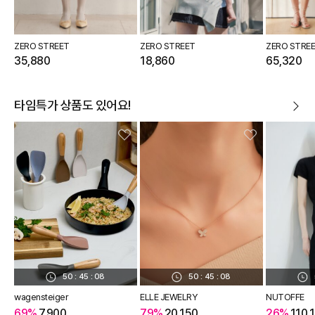
ZERO STREET
ZERO STREET
ZERO STRE
35,880
18,860
65,320
타임특가 상품도 있어요!
50
:
45
:
08
50
:
45
:
08
wagensteiger
ELLE JEWELRY
NUTOFFE
69%
7,900
79%
20,150
26%
110,