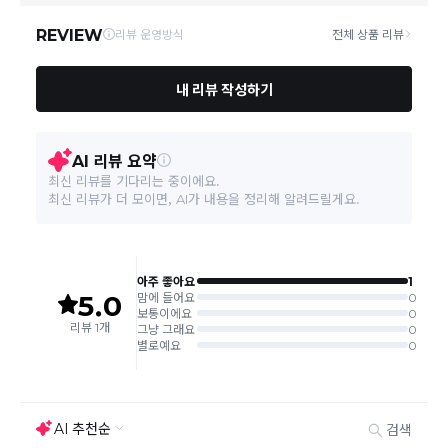
및 휴일은 배송이 불가합니다.
상품하자 이외 사이즈, 색상교환 등 단순 변심에 의한 교
환/반품 택배비는 고객부담으로 왕복택배비가 발생합니
다. (전자상거래 등에서의 소비자보호에 관한 법률 제18
조(청약 철회등)9항에 의거 소비자의 사정에 의한 청약
철회 시 택배비는 소비자 부담입니다.)
결제완료 직후 즉시 주문취소는 ＂마이바바 > 취소/교
환/반품 신청"에서 직접 처리 가능합니다.
주문완료 후 재고 부족 등으로 인해 주문 취소 처리가 될
수도 있는 점 양해 부탁드립니다.
주문상태가 상품준비중인 경우 취소신청이 불가능합니
다.
취소/반품/교환 안내
교환 신청은 최초 1회에 한하며, 교환 배송 완료 후에는
추가 교환 신청은 불가합니다.
반품/교환은 미사용 제품에 한해 배송완료 후 7일 이내입
니다.
임의반품은 불가하오니 반드시 고객센터나 ＂마이바바
> 주문취소/교환/반품 신청"을 통해서 신청접수를 하시
기 바랍니다.
상품하자, 오배송의 경우 택배비 무료로 교환/반품이 가
능하지만 모니터의 색상차이, 착용감, 사이즈의 개인의
선호도는 상품의 하자 사유가 아닙니다.
고객 부주의로 상품이 훼손, 변경된 경우 교환/반품이 불
가능 합니다.