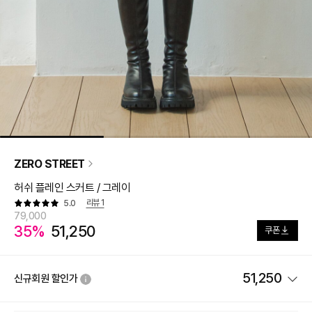
ZERO STREET
허쉬 플레인 스커트 / 그레이
리뷰
1
5.0
79,000
35%
51,250
쿠폰
51,250
신규회원 할인가