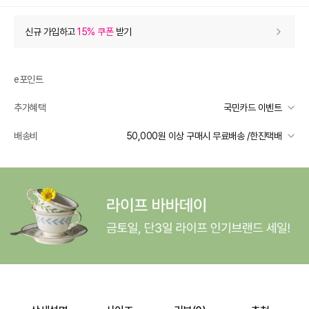
상품 할인
(자동적용)
신규 가입하고
15% 쿠폰
받기
34% 상품 할인
-20,000
0
등급 할인
e포인트
추가혜택
국민카드 이벤트
상품 쿠폰 할인
- 5,850
국민카드 이벤트
배송비
50,000원 이상 구매시 무료배송 /한진택배
15% 쿠폰
- 5850
받기
선착순 2천명! 15만원 이상 구매 시, 5% 즉시 추가 할인
일반배송
추가 할인
0
카드별 무이자 할부 안내
50000 미만
3,500
50000 이상
무료배송
e포인트 (보유 : 0P)
0
배송 가능 지역
바바캐시 1% 할인
- 0
전국
59,000
–
0
=
59,000
원