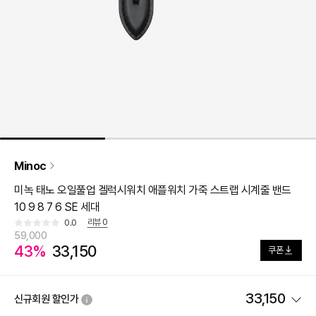
Minoc
미녹 태노 오일풀업 겔럭시워치 애플워치 가죽 스트랩 시계줄 밴드
10 9 8 7 6 SE 세대
리뷰
0
0.0
59,000
43%
33,150
쿠폰
33,150
신규회원 할인가