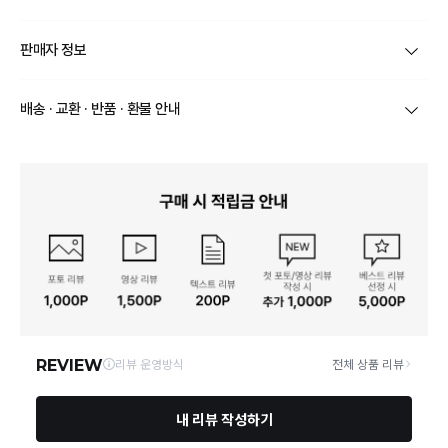
제품코드
테노 오일풀업 워치 스트랩
판매자 정보
종류
상세내용참고
상호/대표자
그레이트월드 / 윤준호
배송 · 교환 · 반품 · 환불 안내
소재
상세내용참고
브랜드
미녹
상품별로 상품 특성 및 배송지에 따라 배송유형 및 소요
치수
상세내용참고
기간이 달라집니다.
사업자번호
123-37-56216
일부 주문상품 또는 예약상품의 경우 기본 배송일 외에
제조자, 수입품의 경우 수
추가 배송 소요일이 발생될 수 있습니다.
상세내용참고
입자를 함께 표기
통신판매업 신
동일 브랜드의 상품이라도 상품별 출고일시가 달라 각각
2015-경기성남-1277호
고
배송정보
배송될 수 있습니다.
제조국
상세내용참고
택배 배송기일은 재고상황, 택배사 사정 및 배송지(해외
연락처
0507-1344-0445
상품, 제주/도서산간지역)에 따라 약간의 지연이 발생할
수 있습니다.
취급시 주의사항
상세내용참고
13534 경기 성남시 분당구 동판교로 92 백현마을3단지 315동
상품의 배송비는 공급업체의 정책에 따라 다르며, 공휴일
영업소재지
1501호
및 휴일은 배송이 불가합니다.
품질보증기준
상세내용참고
상품하자 이외 사이즈, 색상교환 등 단순 변심에 의한 교
A/S 책임자와 전화번호
상세내용참고
환/반품 택배비는 고객부담으로 왕복택배비가 발생합니
다. (전자상거래 등에서의 소비자보호에 관한 법률 제18
조(청약 철회등)9항에 의거 소비자의 사정에 의한 청약
본 상품 정보의 내용은 공정거래위원회 '상품정보제공고시'에 따라 판매자가 직접 등록한
철회 시 택배비는 소비자 부담입니다.)
것으로 해당 정보에 대한 책임은 판매자에게 있습니다.