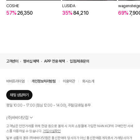
COSHE
LUSIDA
wagensteig
57%
26,350
35%
84,210
69%
7,90
고객센터
멤버십 혜택
APP 전용 혜택
입점/제휴문의
바바프리미엄
개인정보처리방침
이용약관
회사소개
채팅 상담하기
평일 10:00 ~ 17:00 (점심 12:00 ~ 14:00), 주말/공휴일 휴무
(주)바바더닷컴
서울특별시 서초구 신반포로 339, 논현빌딩 (대표이사 : 문인식)
고객님은 안전거래를 위해 현금 등으로 결제 시 저희 쇼핑몰에 가입한 NHN KCP의 구매안전 서비
사업자 등록번호 569-86-01308
스를 이용하실 수 있습니다.
가입사실확인
통신판매업신고번호 제 2019 - 서울 서초 - 1268호
일부 상품의 경우 ㈜바바더닷컴은 통신판매의 당사자가 아닌 통신판매중개자로서 거래당사자가