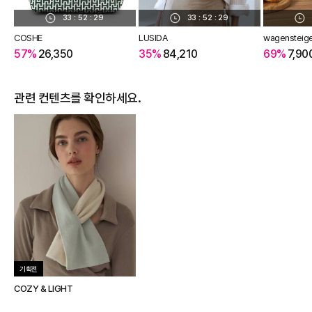
33
:
52
:
28
33
:
52
:
28
COSHE
LUSIDA
wagensteig
57%
26,350
35%
84,210
69%
7,90
관련 컨텐츠를 확인하세요.
기획전
COZY & LIGHT