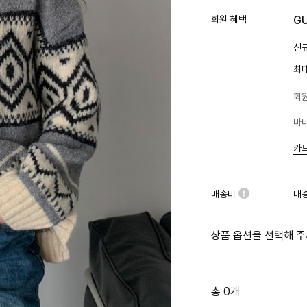
회원 혜택
G
신규
최
회원
바바
카
배송비
배
상품 옵션을 선택해 주
총 0개