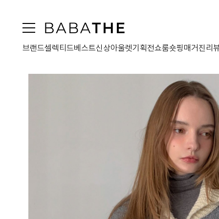
브랜드
셀렉티드
베스트
신상
아울렛
기획전
쇼룸
숏핑
매거진
리