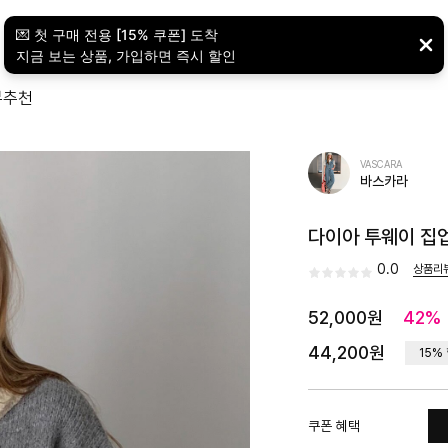
뷰
추천
VASCARA
바스카라
다이아 투웨이 집업 
0.0
상품리
52,000원
42%
44,200원
15%
쿠폰 혜택