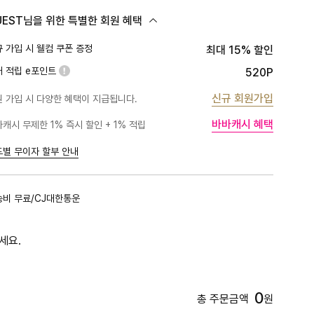
UEST님을 위한 특별한 회원 혜택
 가입 시 웰컴 쿠폰 증정
최대 15% 할인
대 적립 e포인트
520P
신규 회원가입
 가입 시 다양한 혜택이 지급됩니다.
바바캐시 혜택
캐시 무제한 1% 즉시 할인 + 1% 적립
PLATINUM
1%
BLACK
1%
드별 무이자 할부 안내
GOLD
1%
RED
1%
송비 무료/CJ대한통운
PINK
0.5%
세요.
0
총 주문금액
원