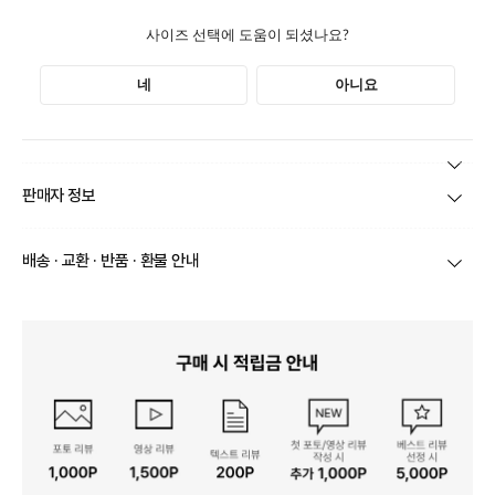
본 상품 정보의 내용은 공정거래위원회 '상품정보제공고시'에 따라 판매자가 직접 등록한
판매자 정보
것으로 해당 정보에 대한 책임은 판매자에게 있습니다.
상호/대표자
(주)바바패션_더 아이잗 / 문장우
배송 · 교환 · 반품 · 환불 안내
브랜드
더아이잗
당일
오전 8시 이후 주문
건의 경우
익일 주문서 확인
후 배송이 이루
어집니다.
사업자번호
211-86-30525
빠른 배송을 위해 준비되는 상품부터
부분 발송
진행 될 수 있습니
다.
통신판매업 신고
20161522
당사 계약택배는 CJ대한통운이며, 배송비는 5만원 이상 구매 시 배
배송
송비는 무료이나, 도서 산간은 추가 배송비/도선료가 발생합니다.
연락처
결제완료 후 평균 3~5일(토요일 및 공휴일 제외) 이내에 배송 시작
02-1800-8878
되며, 매장 수급 제품의 경우에는 7~10일정도 소요될 수 있습니다.
일부 상품의 경우
매장에서 직접 배송
이 이루어지며
대한통운 외 타
영업소재지
06531 서울 서초구 신반포로 339 (잠원동, 논현빌딩)
택배로 배송
이 이루어집니다.