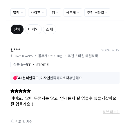
으로 제품하자로 접수하여 보내주시는경우 택배비 차감 후 환불 진
행되는점 참고부탁드립니다.
제품의 불량, 오배송으로 인한 교환/반품 시 택배비는 본사에서 부
담하며, 상품 확인 후 처리해드리고 있습니다.
(수령 후 3일 내 고객센터 또는 1:1게시판으로 신청해주시기 바랍니
다.)
교환/반품이 불가능한 경우
교환/반품 가능 기간을 초과하였을 경우
고객님의 귀책 사유로 상품이 훼손된 경우
시간의 경과 또는 일부 소비자에 의해 재판매가 곤란할 정도로 상품
등의 가치가 현저히 감소된 경우
상품의 TAG, 스티커, 옷걸이, 폴릭백,케이스 등을 훼손 및 분실한 경
우
환불승인: 반송장 배송완료일로부터 영업일 3-5일내에 물류 입고
확인 후 이루어지나, 이벤트 및 반품량에 따라 영업일 최대 15일 소
요될수 있는점 참고부탁드립니다.
현금
결제 시 : 주문취소 확인 후 영업일 기준 1일~3일내 요청계좌
환불
로 환불되며 '한국사이버결제(KCP)'로 입금됩니다.
카드
결제 시 : 주문취소 확인 후 카드사 매출 취소까지 영업일 기준
3일~5일정도 소요됩니다. (해당 카드사 사정에 따라 지연될 수 있
습니다.)