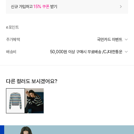
상품 할인
(자동적용)
신규 가입하고
15% 쿠폰
받기
30% 상품 할인
-29,400
0
등급 할인
e포인트
추가혜택
국민카드 이벤트
상품 쿠폰 할인
- 10,290
국민카드 이벤트
배송비
50,000원 이상 구매시 무료배송 /CJ대한통운
[더아이잗] ONLINE ONLY 쿠폰
- 10290
받기
선착순 2천명! 15만원 이상 구매 시, 5% 즉시 추가 할인
일반배송
장바구니 쿠폰
- 6,997
카드별 무이자 할부 안내
50000 미만
3,000
50000 이상
무료배송
다른 컬러도 보시겠어요?
[더아이잗] 더아이잗데이 장바구니 쿠폰
- 6,997
받기
제주 도서산간 지역
추가 배송비 책정
프리미엄 웰컴쿠폰팩 (15%, 최대 10만원)
가입
배송 가능 지역
전국
추가 할인
0
e포인트 (보유 : 0P)
0
바바캐시 1% 할인
- 0