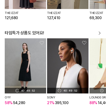
THE IZZAT
THE IZZAT
THE IZZAT
121,680
127,410
69,300
타임특가 상품도 있어요!
40
:
49
:
51
40
:
49
:
51
OYY
SONY
LOUNGE GR
58%
54,280
21%
395,100
88%
14,4