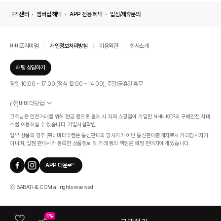
고객센터
멤버십 혜택
APP 전용 혜택
입점/제휴문의
바바프리미엄
개인정보처리방침
이용약관
회사소개
채팅 상담하기
평일 10:00 ~ 17:00 (점심 12:00 ~ 14:00), 주말/공휴일 휴무
(주)바바더닷컴
서울특별시 서초구 신반포로 339, 논현빌딩 (대표이사 : 문인식)
고객님은 안전거래를 위해 현금 등으로 결제 시 저희 쇼핑몰에 가입한 NHN KCP의 구매안전 서비
사업자 등록번호 569-86-01308
스를 이용하실 수 있습니다.
가입사실확인
통신판매업신고번호 제 2019 - 서울 서초 - 1268호
일부 상품의 경우 ㈜바바더닷컴은 통신판매의 당사자가 아닌 통신판매중개자로서 거래당사자가
개인정보관리책임자 : 김효영
아니며, 입점 판매사가 등록한 상품정보 및 거래 등의 책임은 해당 판매자에게 있습니다.
인증범위
온라인 쇼핑몰 서비스(바바더닷컴)
APP 다운로드
유효기간
2024.07.17 ~ 2027.07.16
ⓒ BABATHE.COM all rights reserved
1%