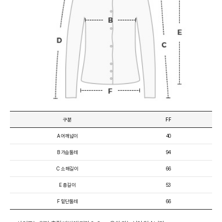
구분
FF
A 어깨넓이
40
B 가슴둘레
94
C 소매길이
66
E 총길이
53
F 밑단둘레
66