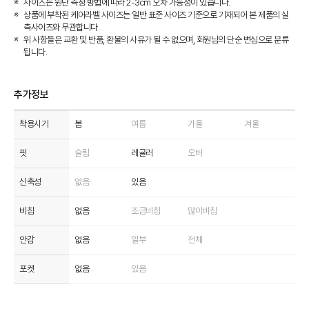
사이즈는 원단 측정 방법에 따라 2-3cm 오차 가능성이 있습니다.
상품에 부착된 케어라벨 사이즈는 일반 표준 사이즈 기준으로 기재되어 본 제품의 실
측사이즈와 무관합니다.
위 사항들은 교환 및 반품, 환불의 사유가 될 수 없으며, 회원님의 단순 변심으로 분류
됩니다.
추가정보
착용시기
봄
여름
가을
겨울
핏
슬림
레귤러
오버
신축성
없음
있음
비침
없음
조금비침
많이비침
안감
없음
일부
전체
포켓
없음
있음