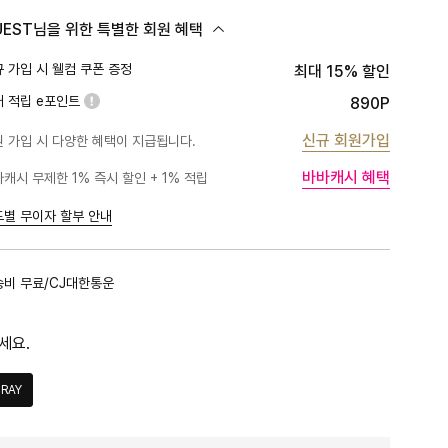
UEST님을 위한 특별한 회원 혜택
 가입 시 웰컴 쿠폰 증정
최대 15% 할인
대 적립 e포인트
890P
신규 회원가입
 가입 시 다양한 혜택이 지급됩니다.
바바캐시 혜택
캐시 무제한 1% 즉시 할인 + 1% 적립
PLATINUM
1%
BLACK
1%
드별 무이자 할부 안내
GOLD
1%
RED
1%
송비 무료/CJ대한통운
PINK
0.5%
세요.
RAY