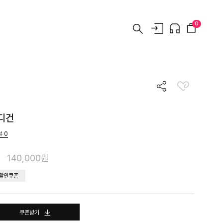
0
디건
뷰
0
140,000원
 할인쿠폰
쿠폰받기