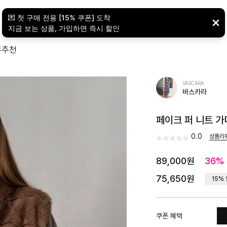
뷰
추천
VASCARA
바스카라
페이크 퍼 니트 가
0.0
상품리
89,000원
36%
75,650원
15%
쿠폰 혜택