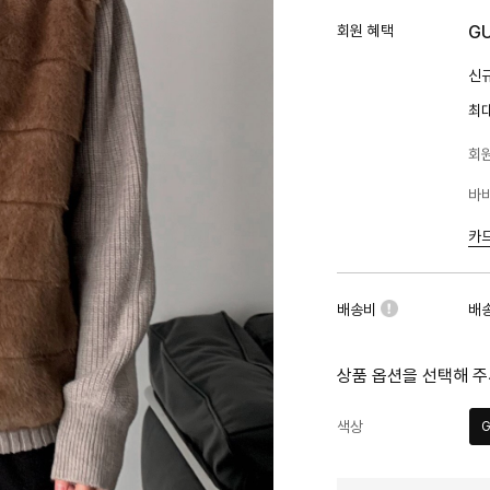
회원 혜택
G
신규
최
회원
바바
카
배송비
배
상품 옵션을 선택해 주
색상
G