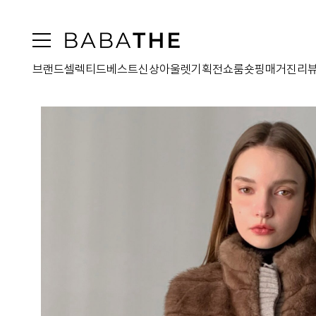
브랜드
셀렉티드
베스트
신상
아울렛
기획전
쇼룸
숏핑
매거진
리