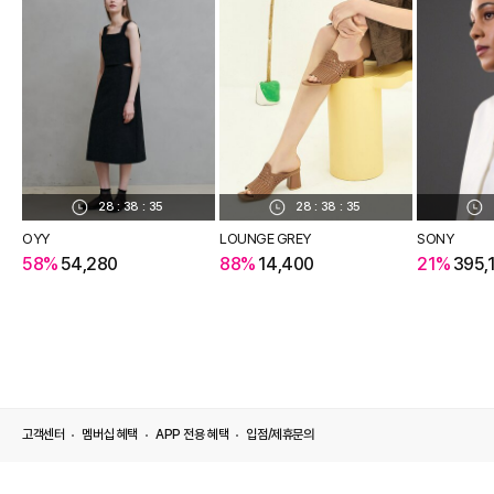
28
:
38
:
35
28
:
38
:
35
OYY
LOUNGE GREY
SONY
58%
54,280
88%
14,400
21%
395,
고객센터
멤버십 혜택
APP 전용 혜택
입점/제휴문의