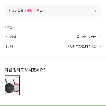
상품 할인
(자동적용)
신규 가입하고
15% 쿠폰
받기
37% 상품 할인
-38,800
0
등급 할인
e포인트
추가혜택
국민카드 이벤트
추가 할인
0
국민카드 이벤트
배송비
배송비 무료/CJ대한통운
e포인트 (보유 : 0P)
0
선착순 2천명! 15만원 이상 구매 시, 5% 즉시 추가 할인
바바캐시 1% 할인
- 0
일반배송
카드별 무이자 할부 안내
-
무료배송
105,800
–
0
=
105,800
원
다른 컬러도 보시겠어요?
배송 가능 지역
전국