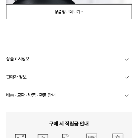
상품정보 더보기
상품고시정보
제품코드
STAC_FP24_28
판매자 정보
[테팔] 팬&냄비 IH 인덕션 스타트앤쿡 2종세트 (프라이
품명 및 모델명
팬 24cm + 28cm)
상호/대표자
주식회사 더에스지 / 이동현
배송 · 교환 · 반품 · 환불 안내
몸체: 알루미늄 / 코팅: 내부 - 테팔 티타늄 논스틱 코팅
재질
브랜드
테팔
/ 외부 - PTFE 코팅
상품별로 상품 특성 및 배송지에 따라 배송유형 및 소요
기간이 달라집니다.
사업자번호
728-81-00785
구성품
프라이팬 24cm + 28cm
일부 주문상품 또는 예약상품의 경우 기본 배송일 외에
추가 배송 소요일이 발생될 수 있습니다.
통신판매업 신고
제 2021-서울성동-02676 호
크기
동일 브랜드의 상품이라도 상품별 출고일시가 달라 각각
프라이팬 24cm + 28cm
배송정보
배송될 수 있습니다.