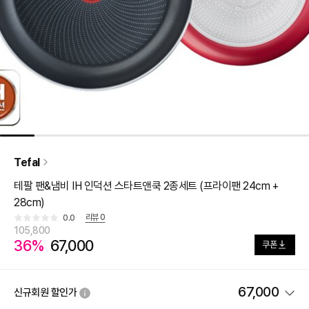
Tefal
테팔 팬&냄비 IH 인덕션 스타트앤쿡 2종세트 (프라이팬 24cm +
28cm)
리뷰
0
0.0
105,800
36%
67,000
쿠폰
67,000
신규회원 할인가