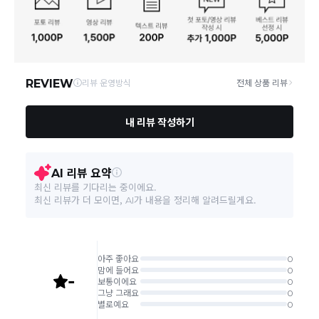
연락처
02-6925-0666
택배 배송기일은 재고상황, 택배사 사정 및 배송지(해외
동일모델의 출시연월
내용없음
상품, 제주/도서산간지역)에 따라 약간의 지연이 발생할
수 있습니다.
영업소재지
04799 서울 성동구 광나루로6길 35 901호
제조자, 수입품의 경우 수
상품의 배송비는 공급업체의 정책에 따라 다르며, 공휴일
TEFAL SAS
입자를 함께 표기
및 휴일은 배송이 불가합니다.
제조국
프랑스
상품하자 이외 사이즈, 색상교환 등 단순 변심에 의한 교
환/반품 택배비는 고객부담으로 왕복택배비가 발생합니
다. (전자상거래 등에서의 소비자보호에 관한 법률 제18
「수입식품안전관리 특별
조(청약 철회등)9항에 의거 소비자의 사정에 의한 청약
법」에 따른 수입기구·용기·
내용없음
철회 시 택배비는 소비자 부담입니다.)
포장
결제완료 직후 즉시 주문취소는 ＂마이바바 > 취소/교
환/반품 신청"에서 직접 처리 가능합니다.
품질보증기준
관련법 및 소비자분쟁해결기준에 따름
주문완료 후 재고 부족 등으로 인해 주문 취소 처리가 될
수도 있는 점 양해 부탁드립니다.
A/S 책임자와 전화번호
테팔 고객센터 / 031-8033-7117
주문상태가 상품준비중인 경우 취소신청이 불가능합니
다.
본 상품 정보의 내용은 공정거래위원회 '상품정보제공고시'에 따라 판매자가 직접 등록한
취소/반품/교환 안내
교환 신청은 최초 1회에 한하며, 교환 배송 완료 후에는
것으로 해당 정보에 대한 책임은 판매자에게 있습니다.
추가 교환 신청은 불가합니다.
반품/교환은 미사용 제품에 한해 배송완료 후 7일 이내입
니다.
임의반품은 불가하오니 반드시 고객센터나 ＂마이바바
> 주문취소/교환/반품 신청"을 통해서 신청접수를 하시
기 바랍니다.