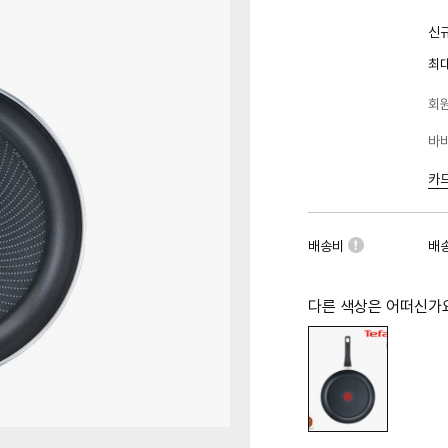
신규
최
회원
바바
카
배송비
배
다른 색상은 어떠신가