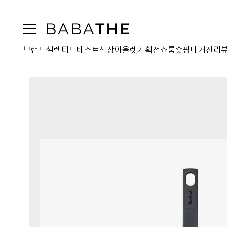
브랜드
셀렉티드
베스트
신상
아울렛
기획전
쇼룸
숏핑
매거진
리