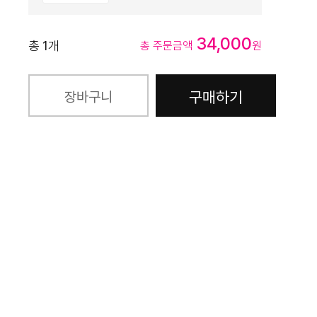
34,000
총
1
개
총 주문금액
원
구매하기
장바구니