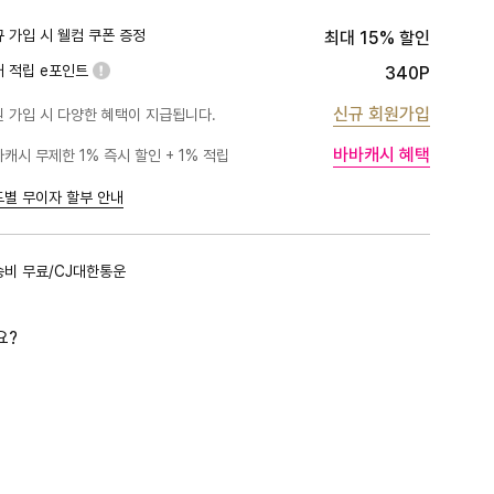
 가입 시 웰컴 쿠폰 증정
최대 15% 할인
대 적립 e포인트
340P
신규 회원가입
 가입 시 다양한 혜택이 지급됩니다.
바바캐시 혜택
캐시 무제한 1% 즉시 할인 + 1% 적립
PLATINUM
1%
BLACK
1%
드별 무이자 할부 안내
GOLD
1%
RED
1%
송비 무료/CJ대한통운
PINK
0.5%
요?