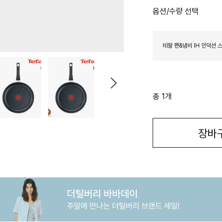
옵션/수량 선택
테팔 팬&냄비 IH 인덕션 
총 1개
장바