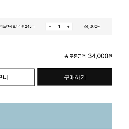
34,000원
스타트앤쿡 프라이팬 24cm
34,000
총 주문금액
원
구니
구매하기