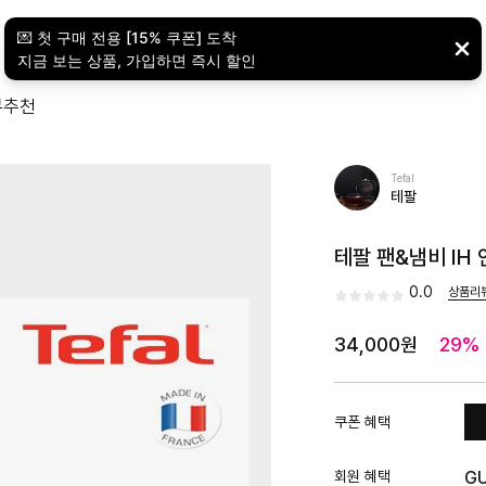
뷰
추천
Tefal
테팔
테팔 팬&냄비 IH
0.0
상품리
34,000원
29%
쿠폰 혜택
회원 혜택
G