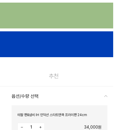
추천
옵션/수량 선택
테팔 팬&냄비 IH 인덕션 스타트앤쿡 프라이팬 24cm
34,000원