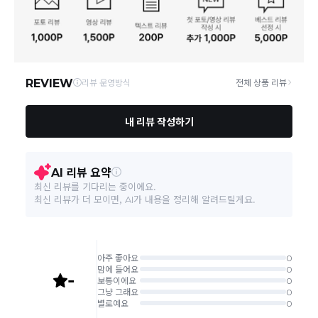
제조국
상품상세참고
연락처
02-3280-8999
택배 배송기일은 재고상황, 택배사 사정 및 배송지(해외
상품, 제주/도서산간지역)에 따라 약간의 지연이 발생할
수 있습니다.
- 원형을 오래도록 유지하려면 가급적 잦은 세탁은 피
영업소재지
08389 서울 구로구 디지털로 272 316호
해주세요. - 세탁을 원하신다면 전문 세탁업소에 맡기
상품의 배송비는 공급업체의 정책에 따라 다르며, 공휴일
취급시 주의사항
는 것을 권장합니다. - 세탁 후 최초의 색상과 동일하게
및 휴일은 배송이 불가합니다.
나오지 않을 수 있습니다. - 세탁 후 원래의 유연성, 신
축성, 염착성, 분위기 등이 달라질 수 있습니다.
상품하자 이외 사이즈, 색상교환 등 단순 변심에 의한 교
환/반품 택배비는 고객부담으로 왕복택배비가 발생합니
품질보증기준
관련법 및 소비자분쟁해결 규정에 따름
다. (전자상거래 등에서의 소비자보호에 관한 법률 제18
조(청약 철회등)9항에 의거 소비자의 사정에 의한 청약
철회 시 택배비는 소비자 부담입니다.)
A/S 책임자와 전화번호
AS책임자 엠디엘 02-3280-8999
결제완료 직후 즉시 주문취소는 ＂마이바바 > 취소/교
환/반품 신청"에서 직접 처리 가능합니다.
본 상품 정보의 내용은 공정거래위원회 '상품정보제공고시'에 따라 판매자가 직접 등록한
주문완료 후 재고 부족 등으로 인해 주문 취소 처리가 될
것으로 해당 정보에 대한 책임은 판매자에게 있습니다.
수도 있는 점 양해 부탁드립니다.
주문상태가 상품준비중인 경우 취소신청이 불가능합니
다.
취소/반품/교환 안내
교환 신청은 최초 1회에 한하며, 교환 배송 완료 후에는
추가 교환 신청은 불가합니다.
반품/교환은 미사용 제품에 한해 배송완료 후 7일 이내입
니다.
임의반품은 불가하오니 반드시 고객센터나 ＂마이바바
> 주문취소/교환/반품 신청"을 통해서 신청접수를 하시
기 바랍니다.