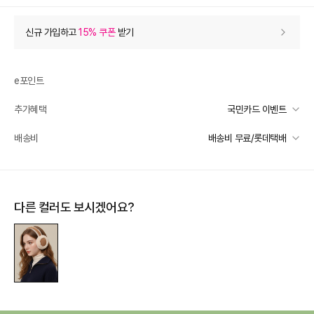
상품 할인
(자동적용)
신규 가입하고
15% 쿠폰
받기
57% 상품 할인
-17,100
0
등급 할인
e포인트
추가혜택
국민카드 이벤트
상품 쿠폰 할인
- 1,270
국민카드 이벤트
배송비
배송비 무료/롯데택배
10% 쿠폰
- 1270
받기
선착순 2천명! 15만원 이상 구매 시, 5% 즉시 추가 할인
10% 쿠폰
- 1270
받기
일반배송
카드별 무이자 할부 안내
-
무료배송
제주 도서산간 지역
추가 배송비 책정
추가 할인
0
다른 컬러도 보시겠어요?
배송 가능 지역
e포인트 (보유 : 0P)
0
전국
바바캐시 1% 할인
- 0
29,800
–
0
=
29,800
원