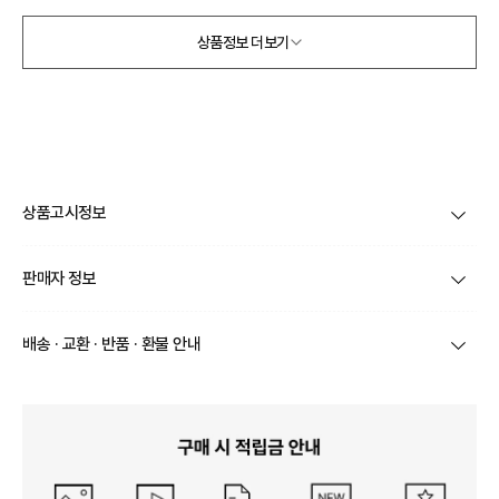
상품정보 더보기
상품고시정보
제품코드
K-257
판매자 정보
종류
귀마개
상호/대표자
엠디엘 / 김정희
배송 · 교환 · 반품 · 환불 안내
소재
상품상세참고
브랜드
루즈루나
상품별로 상품 특성 및 배송지에 따라 배송유형 및 소요
치수
내용없음
기간이 달라집니다.
사업자번호
693-65-00306
일부 주문상품 또는 예약상품의 경우 기본 배송일 외에
제조자, 수입품의 경우 수
추가 배송 소요일이 발생될 수 있습니다.
MDL협력회사
입자를 함께 표기
통신판매업 신고
제 2024-서울구로-0276 호
동일 브랜드의 상품이라도 상품별 출고일시가 달라 각각
배송정보
배송될 수 있습니다.