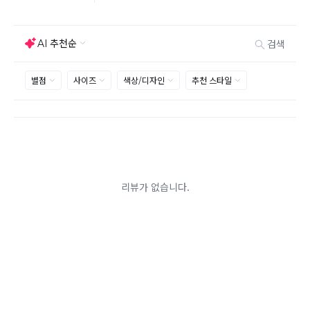
상품하자, 오배송의 경우 택배비 무료로 교환/반품이 가
능하지만 모니터의 색상차이, 착용감, 사이즈의 개인의
선호도는 상품의 하자 사유가 아닙니다.
고객 부주의로 상품이 훼손, 변경된 경우 교환/반품이 불
가능 합니다.
제품을 사용 또는 훼손한 경우, 사은품 누락, 상품 TAG,
보증서, 상품 부자재가 제거 혹은 분실된 경우
밀봉포장을 개봉했거나 내부 포장재를 훼손 또는 분실한
경우(단, 제품확인을 위한 개봉 제외)
시간이 경과되어 재판매가 어려울 정도로 상품가치가 상
반품/교환 불가능한
실된 경우
경우
고객님의 요청에 따라 주문 제작되어 고객님 외에 사용이
어려운 경우
배송된 상품이 설치가 완료된 경우(가전, 가구 등)
기타 전자상거래 등에서의 소비자보호에 관한 법률이 정
하는 청약철회 제한사유에 해당하는 경우
A/S 기준이나 가능여부는 브랜드와 상품에 따라 다르므
로 관련 문의는 고객센터를 통해 부탁드립니다.
A/S 안내
상품불량에 의한 반품, 교환, A/S, 환불, 품질보증 및 피해
보상 등에 관한 사항은 소비자분쟁해결기준(공정거래위
원회 고시)에 따라 받으실 수 있습니다.