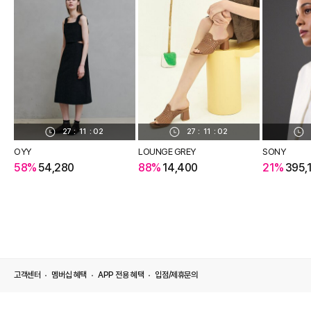
27
:
11
:
02
27
:
11
:
02
OYY
LOUNGE GREY
SONY
58%
54,280
88%
14,400
21%
395,
고객센터
멤버십 혜택
APP 전용 혜택
입점/제휴문의