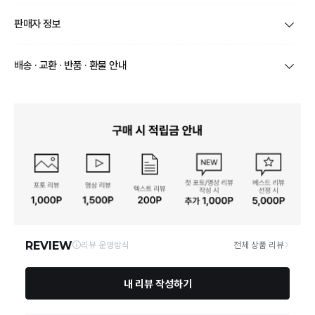
제품코드
FFSO3E038O1
판매자 정보
제품 주소재
상세페이지참조
상호/대표자
하모니 / 이희연
배송 · 교환 · 반품 · 환불 안내
색상
상세페이지참조
브랜드
핏플랍
상품별로 상품 특성 및 배송지에 따라 배송유형 및 소요
치수(발길이, 굽높이)
030(225),035(230),040(235),045(240)
기간이 달라집니다.
사업자번호
778-05-02601
일부 주문상품 또는 예약상품의 경우 기본 배송일 외에
제조자, 수입품의 경우 수
추가 배송 소요일이 발생될 수 있습니다.
핏플랍/핏플랍
입자를 함께 표기
통신판매업 신고
제 2022-서울강북-0376
동일 브랜드의 상품이라도 상품별 출고일시가 달라 각각
배송정보
배송될 수 있습니다.
제조국
캄보디아
연락처
010-8074-6996
택배 배송기일은 재고상황, 택배사 사정 및 배송지(해외
상품, 제주/도서산간지역)에 따라 약간의 지연이 발생할
수 있습니다.
취급시 주의사항
세탁시 재질에 따라 변질 및 변색이 될 수 있습니다.
영업소재지
01101 서울 강북구 삼양로79길 39-7 4층 402호
상품의 배송비는 공급업체의 정책에 따라 다르며, 공휴일
및 휴일은 배송이 불가합니다.
상품 품질보증은 소비자보호법 소비자분쟁보호기준에
품질보증기준
따라 보증받으실 수 있습니다.
상품하자 이외 사이즈, 색상교환 등 단순 변심에 의한 교
환/반품 택배비는 고객부담으로 왕복택배비가 발생합니
A/S 책임자와 전화번호
안내 / 010-8074-6996카카오톡 / 하모니쇼핑
다. (전자상거래 등에서의 소비자보호에 관한 법률 제18
조(청약 철회등)9항에 의거 소비자의 사정에 의한 청약
철회 시 택배비는 소비자 부담입니다.)
본 상품 정보의 내용은 공정거래위원회 '상품정보제공고시'에 따라 판매자가 직접 등록한
것으로 해당 정보에 대한 책임은 판매자에게 있습니다.
결제완료 직후 즉시 주문취소는 ＂마이바바 > 취소/교