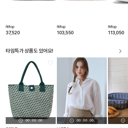
fitflop
fitflop
fitflop
37,520
103,550
113,050
타임특가 상품도 있어요!
00
:
00
:
00
00
:
00
:
00