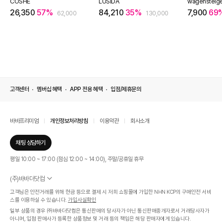
COSHE
LUSIDA
wagensteig
26,350
57%
84,210
35%
7,900
69
62,000
130,000
고객센터
멤버십 혜택
APP 전용 혜택
입점/제휴문의
바바프리미엄
개인정보처리방침
이용약관
회사소개
채팅 상담하기
평일 10:00 ~ 17:00 (점심 12:00 ~ 14:00), 주말/공휴일 휴무
(주)바바더닷컴
서울특별시 서초구 신반포로 339, 논현빌딩 (대표이사 : 문인식)
고객님은 안전거래를 위해 현금 등으로 결제 시 저희 쇼핑몰에 가입한 NHN KCP의 구매안전 서비
사업자 등록번호 569-86-01308
스를 이용하실 수 있습니다.
가입사실확인
통신판매업신고번호 제 2019 - 서울 서초 - 1268호
일부 상품의 경우 ㈜바바더닷컴은 통신판매의 당사자가 아닌 통신판매중개자로서 거래당사자가
개인정보관리책임자 : 김효영
아니며, 입점 판매사가 등록한 상품정보 및 거래 등의 책임은 해당 판매자에게 있습니다.