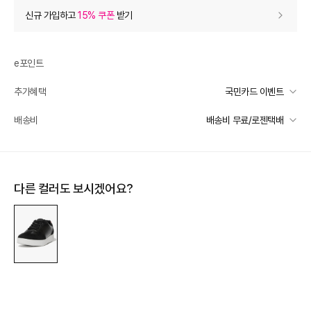
상품 할인
(자동적용)
신규 가입하고
15% 쿠폰
받기
43% 상품 할인
-90,000
0
등급 할인
e포인트
추가혜택
국민카드 이벤트
상품 쿠폰 할인
- 5,950
국민카드 이벤트
배송비
배송비 무료/로젠택배
써머 슈즈 5% 쿠폰
- 5950
받기
선착순 2천명! 15만원 이상 구매 시, 5% 즉시 추가 할인
핏플랍
- 5950
받기
일반배송
카드별 무이자 할부 안내
-
무료배송
제주 도서산간 지역
추가 배송비 책정
장바구니 쿠폰
- 6,783
다른 컬러도 보시겠어요?
배송 가능 지역
[썸머 피날레] 셀렉티드
- 6,783
받기
전국
[슈즈/잡화] 써머 시즌 한정 쿠폰
- 3,000
받기
[슈즈/잡화] 써머 시즌 한정 쿠폰
- 1,000
받기
프리미엄 웰컴쿠폰팩 (15%, 최대 10만원)
가입