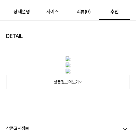
추가 할인
0
상세설명
사이즈
리뷰(
0
)
추천
e포인트 (보유 : 0P)
0
바바캐시 1% 할인
- 0
DETAIL
209,000
–
0
=
209,000
원
상품정보 더보기
상품고시정보