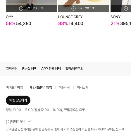
52
:
20
:
33
52
:
20
:
33
OYY
LOUNGE GREY
SONY
58%
54,280
88%
14,400
21%
395,
고객센터
멤버십 혜택
APP 전용 혜택
입점/제휴문의
바바프리미엄
개인정보처리방침
이용약관
회사소개
채팅 상담하기
평일 10:00 ~ 17:00 (점심 12:00 ~ 14:00), 주말/공휴일 휴무
(주)바바더닷컴
서울특별시 서초구 신반포로 339, 논현빌딩 (대표이사 : 문인식)
고객님은 안전거래를 위해 현금 등으로 결제 시 저희 쇼핑몰에 가입한 NHN KCP의 구매안전 서비