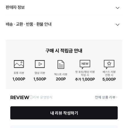
제품코드
jelly_colorbox_5pset
판매자 정보
품명 및 모델명
상품상세참조
상호/대표자
주식회사 까유 / 이세민
배송 · 교환 · 반품 · 환불 안내
재질
상품상세참조
브랜드
부엌다옴
배송완료일로부터 영업일기준 7일이내 반품/교환가능.
상품포장 훼손시 반품/교환 불가
구성품
상품상세참조
사업자번호
705-86-00109
크기
상품상세참조
통신판매업 신
2025-고양일산서-0672 호
고
동일모델의 출시연월
내용없음
연락처
031-957-1150
제조자, 수입품의 경우 수
㈜까유
입자를 함께 표기
영업소재지
10206 경기 고양시 일산서구 덕이로 239-27 가,나,다동(덕이동)
제조국
상품상세참조
「수입식품안전관리 특별
법」에 따른 수입기구·용기·
내용없음
포장
소비자분쟁해결기준(공정거래위원회 고시) 및 관계법
품질보증기준
령에 따릅니다.