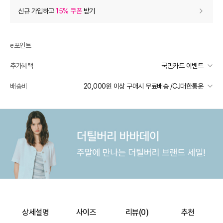
상품 할인
(자동적용)
신규 가입하고
15% 쿠폰
받기
34% 상품 할인
-13,900
0
등급 할인
e포인트
추가혜택
국민카드 이벤트
추가 할인
0
국민카드 이벤트
배송비
20,000원 이상 구매시 무료배송 /CJ대한통운
e포인트 (보유 : 0P)
0
선착순 2천명! 15만원 이상 구매 시, 5% 즉시 추가 할인
바바캐시 1% 할인
- 0
일반배송
카드별 무이자 할부 안내
20000 미만
3,000
20000 이상
무료배송
41,000
–
0
=
41,000
원
제주 도서산간 지역
추가 배송비 책정
배송 가능 지역
전국
상세설명
사이즈
리뷰(
0
)
추천