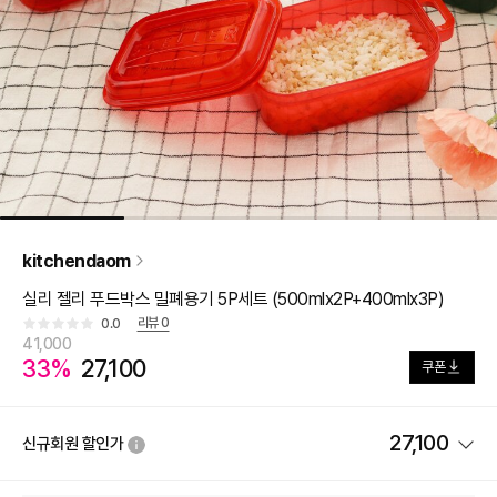
kitchendaom
실리 젤리 푸드박스 밀폐용기 5P세트 (500mlx2P+400mlx3P)
리뷰
0
0.0
41,000
33%
27,100
쿠폰
27,100
신규회원 할인가