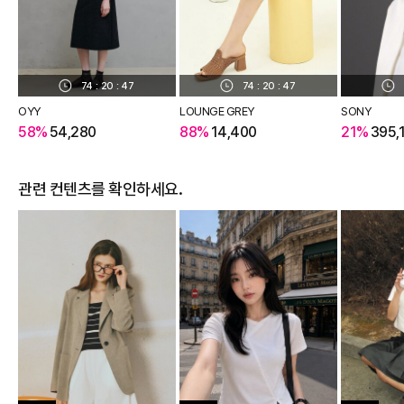
74
:
20
:
46
74
:
20
:
46
OYY
LOUNGE GREY
SONY
58%
54,280
88%
14,400
21%
395,
관련 컨텐츠를 확인하세요.