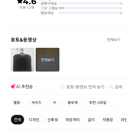
반품
장 해주셔야 추가 택배비 발생되지 않습니다.
맞교환은 불가능
하며, 수령하신 상품이 반송지로 입고된 후 요청하
신 교환상품이 배송됩니다.
사이즈 및 디자인, 색상으로 인한 반품은 제품의 불량이 아닌 부분
으로 제품하자로 접수하여 보내주시는경우 택배비 차감 후 환불 진
행되는점 참고부탁드립니다.
제품의 불량, 오배송으로 인한 교환/반품 시 택배비는 본사에서 부
담하며, 상품 확인 후 처리해드리고 있습니다.
(수령 후 3일 내 고객센터 또는 1:1게시판으로 신청해주시기 바랍니
다.)
교환/반품이 불가능한 경우
교환/반품 가능 기간을 초과하였을 경우
고객님의 귀책 사유로 상품이 훼손된 경우
시간의 경과 또는 일부 소비에 의해 재판매가 곤란할 정도로 상품
등의 가치가 현저히 감소된 경우
상품의 TAG, 스티커, 옷걸이, 폴릭백,케이스 등을 훼손 및 분실한 경
우
환불승인: 반송장 배송완료일로부터 영업일 3-5일내에 물류 입고
확인 후 이루어지나, 이벤트 및 반품량에 따라 영업일 최대 15일 소
요될수 있는점 참고부탁드립니다.
현금
결제 시 : 주문취소 확인 후 영업일 기준 1일~3일내 요청계좌
환불
로 환불되며 '한국사이버결제(KCP)'로 입금됩니다.