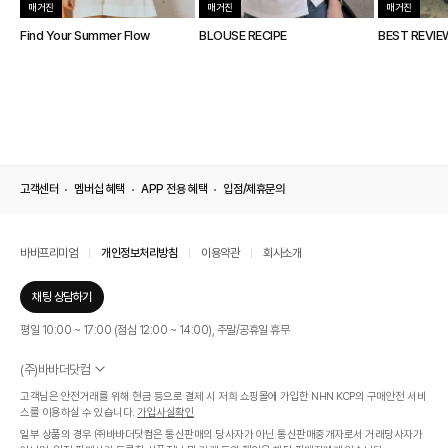
매거진
매거진
매거진
Find Your Summer Flow
BLOUSE RECIPE
BEST REVIE
고객센터
멤버십 혜택
APP 전용 혜택
입점/제휴문의
바바프리미엄
개인정보처리방침
이용약관
회사소개
채팅 상담하기
평일 10:00 ~ 17:00 (점심 12:00 ~ 14:00), 주말/공휴일 휴무
(주)바바더닷컴
서울특별시 서초구 신반포로 339, 논현빌딩 (대표이사 : 문인식)
고객님은 안전거래를 위해 현금 등으로 결제 시 저희 쇼핑몰에 가입한 NHN KCP의 구매안전 서비
사업자 등록번호 569-86-01308
스를 이용하실 수 있습니다.
가입사실확인
통신판매업신고번호 제 2019 - 서울 서초 - 1268호
일부 상품의 경우 ㈜바바더닷컴은 통신판매의 당사자가 아닌 통신판매중개자로서 거래당사자가
개인정보관리책임자 : 김효영