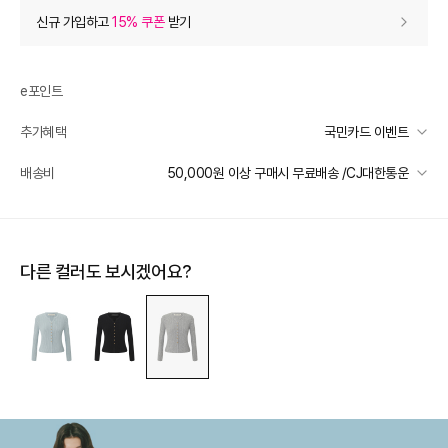
상품 할인
(자동적용)
신규 가입하고
15% 쿠폰
받기
50% 상품 할인
-59,000
0
등급 할인
e포인트
추가혜택
국민카드 이벤트
상품 쿠폰 할인
- 8,850
국민카드 이벤트
배송비
50,000원 이상 구매시 무료배송 /CJ대한통운
[더틸버리] 바바데이 15%
- 8850
받기
선착순 2천명! 15만원 이상 구매 시, 5% 즉시 추가 할인
[더틸버리] 14% 신상 상품쿠폰
- 8260
받기
일반배송
카드별 무이자 할부 안내
50000 미만
3,000
50000 이상
무료배송
추가 할인
0
다른 컬러도 보시겠어요?
제주 도서산간 지역
추가 배송비 책정
e포인트 (보유 : 0P)
0
배송 가능 지역
바바캐시 1% 할인
- 0
전국
118,000
–
0
=
118,000
원