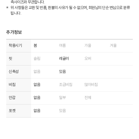
측사이즈와 무관합니다.
위 사항들은 교환 및 반품, 환불의 사유가 될 수 없으며, 회원님의 단순 변심으로 분류
됩니다.
추가정보
착용시기
봄
여름
가을
겨울
핏
슬림
레귤러
오버
신축성
없음
있음
비침
없음
조금비침
많이비침
안감
없음
일부
전체
포켓
없음
있음