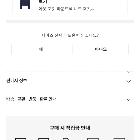
본 상품 정보의 내용은 공정거래위원회 '상품정보제공고시'에 따라 판매자가 직접 등록한
판매자 정보
것으로 해당 정보에 대한 책임은 판매자에게 있습니다.
상호/대표자
(주)바바패션_틸버리 / 문장우
배송 · 교환 · 반품 · 환불 안내
브랜드
더틸버리
당일
오전 8시 이후 주문
건의 경우
익일 주문서 확인
후 배송이 이루
어집니다.
사업자번호
211-86-30525
빠른 배송을 위해 준비되는 상품부터
부분 발송
진행 될 수 있습니
다.
통신판매업 신고
20161522
당사 계약택배는 CJ대한통운이며, 배송비는 5만원 이상 구매 시 배
배송