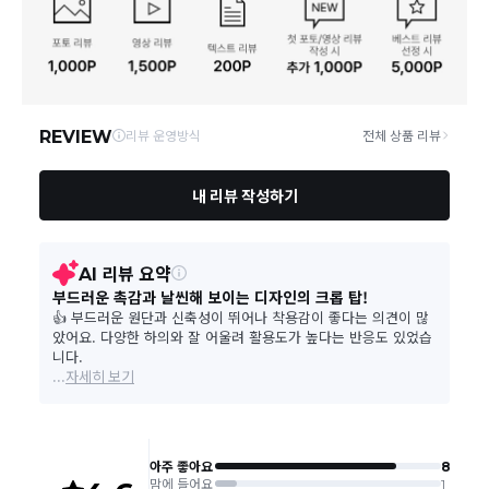
송비는 무료이나, 도서 산간은 추가 배송비/도선료가 발생합니다.
연락처
결제완료 후 평균 3~5일(토요일 및 공휴일 제외) 이내에 배송 시작
02-1800-8878
되며, 매장 수급 제품의 경우에는 7~10일정도 소요될 수 있습니다.
일부 상품의 경우
매장에서 직접 배송
이 이루어지며
대한통운 외 타
영업소재지
06531 서울 서초구 신반포로 339 논현빌딩, 바바더닷컴
택배로 배송
이 이루어집니다.
주문취소는 '주문접수' 상태에서만 가능합니다.
오프라인 동시판매로 인해 결제 후 재고부족으로 인한 품절 취소가 발생
될 수 있습니다.
교환/반품 접수는
수령 후 익일부터 사이트에서 직접 접수
가능하
며, 제품 배송완료
일로부터 7일 이내
에만 가능합니다.(7일 이후는
반품 불가합니다)
'구매확정' 클릭한 경우 구매의사 반영이 되어 교환 및 반품이 불가
능하니 이점 참고해주시기 바랍니다.
사이트 접수시 자동 CJ대한통운 회수 진행되며, 타택배 착불로 보
내주시는경우 자동 반송됩니다.
(
반송지: 경기도 여주시 점동면 장여로 545(원부리 204-6번지)
바바패션 물류센터
)
교환은 같은 제품의 한하여 사이즈만 가능합니다.
교환 접수 후 품절이 발생 될 수 있으며, 이로 인한 무상 환불처리는 불가능
합니다.
같은 주문번호의 반품시에만 합포장 해주셔야 하며, 개별 포장시에
는 추가 접수 요청을 해주셔야 가능합니다.(별도입고시 택배비 추가
발생)
취소/교환/
같은 주문번호의 상품을 부분 발송 받아보셨어도 반품시에는 합포