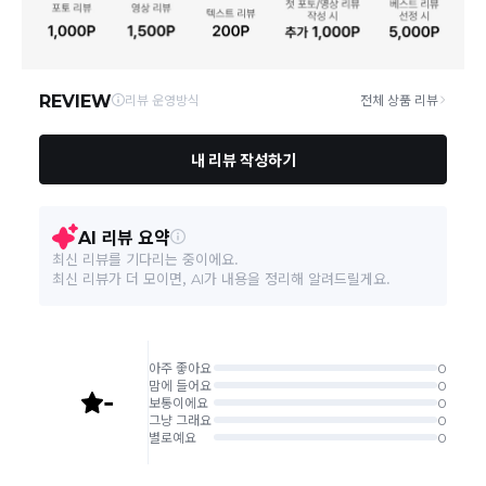
상품, 제주/도서산간지역)에 따라 약간의 지연이 발생할
수 있습니다.
1. 오염이 생겼을 경우 물로 적신 천으로 닦은 후 건조된
영업소재지
08389 서울 구로구 디지털로 272 316호
천으로 한번 더 닦아서 말려주세요. 2. 건조시킬때에는
상품의 배송비는 공급업체의 정책에 따라 다르며, 공휴일
취급시 주의사항
그늘에서 말려주십시오. 화기 옆에서는 형태나 색상이
및 휴일은 배송이 불가합니다.
변할 경우가 있습니다. 3. 보관시 온나 습도가 높은 곳
을 피하십시오.
상품하자 이외 사이즈, 색상교환 등 단순 변심에 의한 교
환/반품 택배비는 고객부담으로 왕복택배비가 발생합니
품질보증기준
관련법 및 소비자분쟁해결 규정에 따름
다. (전자상거래 등에서의 소비자보호에 관한 법률 제18
조(청약 철회등)9항에 의거 소비자의 사정에 의한 청약
철회 시 택배비는 소비자 부담입니다.)
A/S 책임자와 전화번호
AS책임자 엠디엘 02-3280-8999
결제완료 직후 즉시 주문취소는 ＂마이바바 > 취소/교
환/반품 신청"에서 직접 처리 가능합니다.
본 상품 정보의 내용은 공정거래위원회 '상품정보제공고시'에 따라 판매자가 직접 등록한
주문완료 후 재고 부족 등으로 인해 주문 취소 처리가 될
것으로 해당 정보에 대한 책임은 판매자에게 있습니다.
수도 있는 점 양해 부탁드립니다.
주문상태가 상품준비중인 경우 취소신청이 불가능합니
다.
취소/반품/교환 안내
교환 신청은 최초 1회에 한하며, 교환 배송 완료 후에는
추가 교환 신청은 불가합니다.
반품/교환은 미사용 제품에 한해 배송완료 후 7일 이내입
니다.
임의반품은 불가하오니 반드시 고객센터나 ＂마이바바
> 주문취소/교환/반품 신청"을 통해서 신청접수를 하시
기 바랍니다.
상품하자, 오배송의 경우 택배비 무료로 교환/반품이 가
능하지만 모니터의 색상차이, 착용감, 사이즈의 개인의