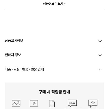
상품정보 더보기
상품고시정보
제품코드
J-312
판매자 정보
종류
벨트
상호/대표자
엠디엘 / 김정희
배송 · 교환 · 반품 · 환불 안내
소재
상품상세참고
브랜드
루즈루나
상품별로 상품 특성 및 배송지에 따라 배송유형 및 소요
치수
내용없음
기간이 달라집니다.
사업자번호
693-65-00306
일부 주문상품 또는 예약상품의 경우 기본 배송일 외에
제조자, 수입품의 경우 수
추가 배송 소요일이 발생될 수 있습니다.
MDL협력회사
입자를 함께 표기
통신판매업 신고
제 2024-서울구로-0276 호
동일 브랜드의 상품이라도 상품별 출고일시가 달라 각각
배송정보
배송될 수 있습니다.
제조국
중국OEM
연락처
02-3280-8999
택배 배송기일은 재고상황, 택배사 사정 및 배송지(해외