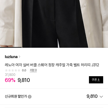
luzluna
레노아 여자 실버 버클 스퀘어 정장 캐주얼 가죽 벨트 허리띠 J312
리뷰
0
0.0
31,800
69%
9,810
쿠폰
9,810
신규회원 할인가