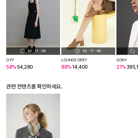
53
:
17
:
07
53
:
17
:
07
OYY
LOUNGE GREY
SONY
58%
54,280
88%
14,400
21%
395,
관련 컨텐츠를 확인하세요.