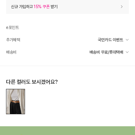
상품 할인
(자동적용)
신규 가입하고
15% 쿠폰
받기
66% 상품 할인
-20,900
0
등급 할인
e포인트
추가혜택
국민카드 이벤트
상품 쿠폰 할인
- 1,090
국민카드 이벤트
배송비
배송비 무료/롯데택배
10% 쿠폰
- 1090
받기
선착순 2천명! 15만원 이상 구매 시, 5% 즉시 추가 할인
10% 쿠폰
- 1090
받기
일반배송
카드별 무이자 할부 안내
-
무료배송
제주 도서산간 지역
추가 배송비 책정
추가 할인
0
다른 컬러도 보시겠어요?
배송 가능 지역
e포인트 (보유 : 0P)
0
전국
바바캐시 1% 할인
- 0
31,800
–
0
=
31,800
원