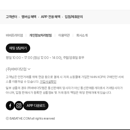
고객센터
멤버십 혜택
APP 전용 혜택
입점/제휴문의
바바프리미엄
개인정보처리방침
이용약관
회사소개
채팅 상담하기
평일 10:00 ~ 17:00 (점심 12:00 ~ 14:00), 주말/공휴일 휴무
(주)바바더닷컴
서울특별시 서초구 신반포로 339, 논현빌딩 (대표이사 : 문인식)
고객님은 안전거래를 위해 현금 등으로 결제 시 저희 쇼핑몰에 가입한 NHN KCP의 구매안전 서비
사업자 등록번호 569-86-01308
스를 이용하실 수 있습니다.
가입사실확인
통신판매업신고번호 제 2019 - 서울 서초 - 1268호
일부 상품의 경우 ㈜바바더닷컴은 통신판매의 당사자가 아닌 통신판매중개자로서 거래당사자가
개인정보관리책임자 : 김효영
아니며, 입점 판매사가 등록한 상품정보 및 거래 등의 책임은 해당 판매자에게 있습니다.
인증범위
온라인 쇼핑몰 서비스(바바더닷컴)
APP 다운로드
유효기간
2024.07.17 ~ 2027.07.16
ⓒ BABATHE.COM all rights reserved