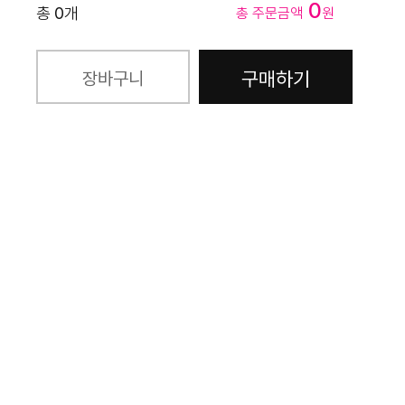
0
총
0
개
총 주문금액
원
구매하기
장바구니