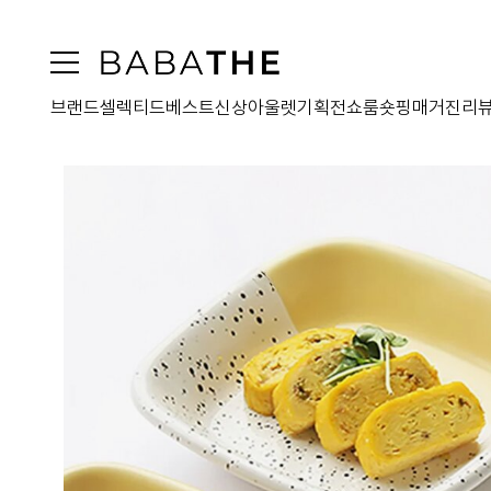
브랜드
셀렉티드
베스트
신상
아울렛
기획전
쇼룸
숏핑
매거진
리