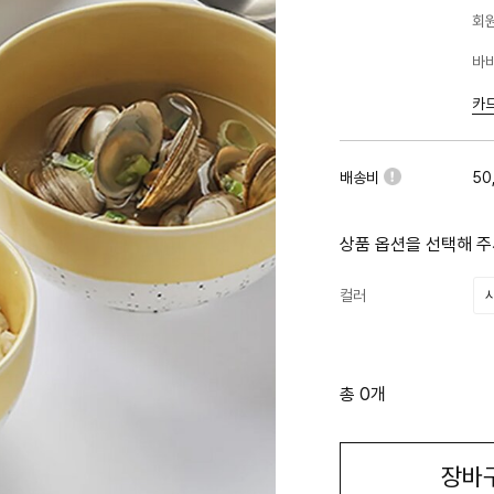
회원
바바
카
배송비
50
상품 옵션을 선택해 주
컬러
총 0개
장바