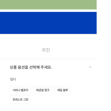
추천
상품 옵션을 선택해 주세요.
컬러
사바나 옐로우
에센셜 핑크
웨일 블루
포레스트 그린