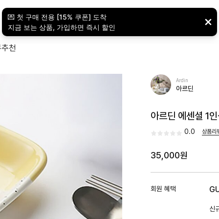
뷰
추천
Ardin
아르딘
아르딘 에센셜 1인
0.0
상품리
35,000원
회원 혜택
G
신규