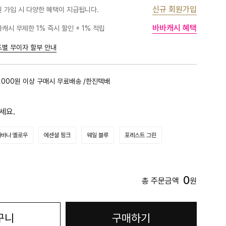
신규 회원가입
 가입 시 다양한 혜택이 지급됩니다.
바바캐시 혜택
캐시 무제한 1% 즉시 할인 + 1% 적립
드별 무이자 할부 안내
,000원 이상 구매시 무료배송 /한진택배
세요.
사바나 옐로우
에센셜 핑크
웨일 블루
포레스트 그린
0
총 주문금액
원
구니
구매하기