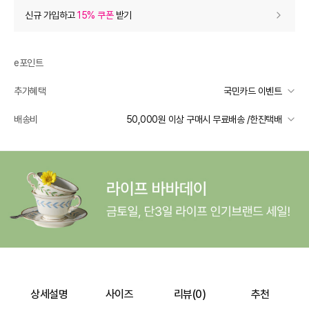
상품 할인
(자동적용)
신규 가입하고
15% 쿠폰
받기
40% 상품 할인
-6,600
0
등급 할인
e포인트
추가혜택
국민카드 이벤트
추가 할인
0
국민카드 이벤트
배송비
50,000원 이상 구매시 무료배송 /한진택배
e포인트 (보유 : 0P)
0
선착순 2천명! 15만원 이상 구매 시, 5% 즉시 추가 할인
바바캐시 1% 할인
- 0
일반배송
카드별 무이자 할부 안내
50000 미만
3,000
50000 이상
무료배송
16,500
–
0
=
16,500
원
제주 도서산간 지역
추가 배송비 책정
배송 가능 지역
전국
상세설명
사이즈
리뷰(
0
)
추천