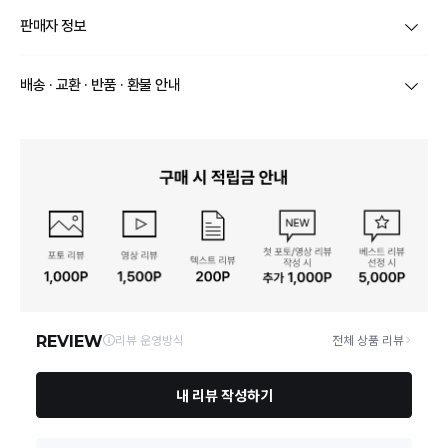
제품코드
9933973
판매자 정보
품명 및 모델명
상세페이지 참조
상호/대표자
영남도기㈜ / 김보민
배송 · 교환 · 반품 · 환불 안내
재질
상세페이지 참조
브랜드
아르딘
상품별로 상품 특성 및 배송지에 따라 배송유형 및 소요
구성품
상세페이지 참조
기간이 달라집니다.
사업자번호
501-81-16080
일부 주문상품 또는 예약상품의 경우 기본 배송일 외에
크기
상세페이지 참조
추가 배송 소요일이 발생될 수 있습니다.
통신판매업 신고
2016-경북칠곡-00099
동일 브랜드의 상품이라도 상품별 출고일시가 달라 각각
배송정보
배송될 수 있습니다.
동일모델의 출시연월
상세페이지 참조
연락처
0532572741
택배 배송기일은 재고상황, 택배사 사정 및 배송지(해외
상품, 제주/도서산간지역)에 따라 약간의 지연이 발생할
제조자, 수입품의 경우 수
상세페이지 참조
수 있습니다.
입자를 함께 표기
영업소재지
39854 경북 칠곡군 동명면 경북대로 918-9 영남도기
상품의 배송비는 공급업체의 정책에 따라 다르며, 공휴일
및 휴일은 배송이 불가합니다.
제조국
상세페이지 참조
상품하자 이외 사이즈, 색상교환 등 단순 변심에 의한 교
「수입식품안전관리 특별
환/반품 택배비는 고객부담으로 왕복택배비가 발생합니
법」에 따른 수입기구·용기·
상세페이지 참조
다. (전자상거래 등에서의 소비자보호에 관한 법률 제18
포장
조(청약 철회등)9항에 의거 소비자의 사정에 의한 청약
철회 시 택배비는 소비자 부담입니다.)
품질보증기준
상세페이지 참조
결제완료 직후 즉시 주문취소는 ＂마이바바 > 취소/교