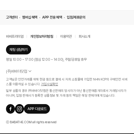
고객센터
멤버십 혜택
APP 전용 혜택
입점/제휴문의
바바프리미엄
개인정보처리방침
이용약관
회사소개
채팅 상담하기
평일 10:00 ~ 17:00 (점심 12:00 ~ 14:00), 주말/공휴일 휴무
(주)바바더닷컴
서울특별시 서초구 신반포로 339, 논현빌딩 (대표이사 : 문인식)
고객님은 안전거래를 위해 현금 등으로 결제 시 저희 쇼핑몰에 가입한 NHN KCP의 구매안전 서비
사업자 등록번호 569-86-01308
스를 이용하실 수 있습니다.
가입사실확인
통신판매업신고번호 제 2019 - 서울 서초 - 1268호
일부 상품의 경우 ㈜바바더닷컴은 통신판매의 당사자가 아닌 통신판매중개자로서 거래당사자가
개인정보관리책임자 : 김효영
아니며, 입점 판매사가 등록한 상품정보 및 거래 등의 책임은 해당 판매자에게 있습니다.
인증범위
온라인 쇼핑몰 서비스(바바더닷컴)
APP 다운로드
유효기간
2024.07.17 ~ 2027.07.16
ⓒ BABATHE.COM all rights reserved