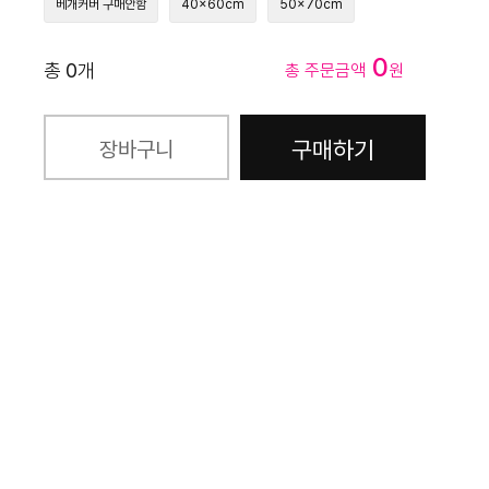
베개커버 구매안함
40x60cm
50x70cm
0
총
0
개
총 주문금액
원
구매하기
장바구니