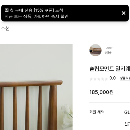
뷰
추천
rugum
러움
슬립모먼트 밀키웨
0.0
상품리
185,000원
회원 혜택
G
신규