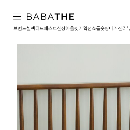
브랜드
셀렉티드
베스트
신상
아울렛
기획전
쇼룸
숏핑
매거진
리