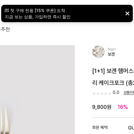
뷰
추천
Bogen
보겐
[1+1] 보겐 햄
리 케이크포크 (총
0.0
상품리
9,800원
16%
회원 혜택
G