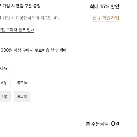
 가입 시 웰컴 쿠폰 증정
최대 15% 할인
신규 회원가입
 가입 시 다양한 혜택이 지급됩니다.
드별 무이자 할부 안내
,000원 이상 구매시 무료배송 /한진택배
세요.
버1p
골드1p
버1p
골드1p
0
총 주문금액
원