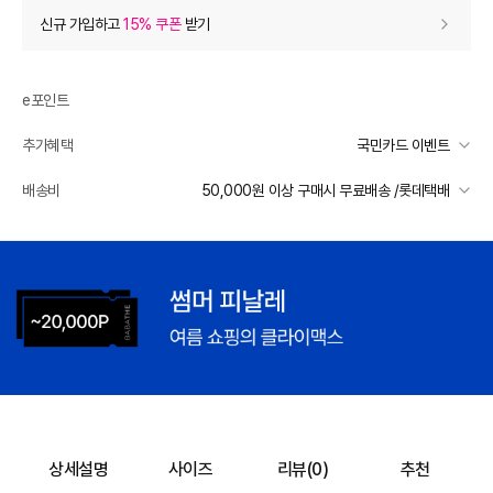
상품 할인
(자동적용)
신규 가입하고
15% 쿠폰
받기
40% 상품 할인
-40,300
0
등급 할인
e포인트
추가혜택
국민카드 이벤트
추가 할인
0
국민카드 이벤트
배송비
50,000원 이상 구매시 무료배송 /롯데택배
e포인트 (보유 : 0P)
0
선착순 2천명! 15만원 이상 구매 시, 5% 즉시 추가 할인
바바캐시 1% 할인
- 0
일반배송
카드별 무이자 할부 안내
50000 미만
3,000
50000 이상
무료배송
101,000
–
0
=
101,000
원
제주 도서산간 지역
추가 배송비 책정
배송 가능 지역
전국
상세설명
사이즈
리뷰(
0
)
추천