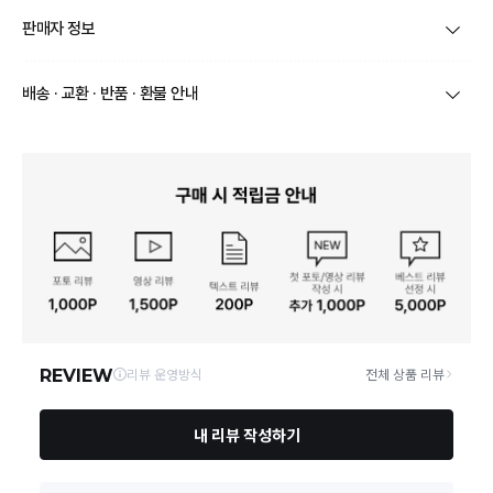
품명 및 모델명
상품상세참조
판매자 정보
재질
상품상세참조
상호/대표자
주식회사 솔천무역 / 김진만
배송 · 교환 · 반품 · 환불 안내
구성품
상품상세참조
브랜드
후지호로
상품별로 상품 특성 및 배송지에 따라 배송유형 및 소요
크기
상품상세참조
기간이 달라집니다.
사업자번호
606-86-10843
일부 주문상품 또는 예약상품의 경우 기본 배송일 외에
동일모델의 출시연월
상품상세참조
추가 배송 소요일이 발생될 수 있습니다.
통신판매업 신고
제2008-부산강서-0039호
동일 브랜드의 상품이라도 상품별 출고일시가 달라 각각
배송정보
배송될 수 있습니다.
제조자, 수입품의 경우 수
상품상세참조
입자를 함께 표기
연락처
070-4837-5065
택배 배송기일은 재고상황, 택배사 사정 및 배송지(해외
상품, 제주/도서산간지역)에 따라 약간의 지연이 발생할
수 있습니다.
제조국
상품상세참조
영업소재지
46720 부산 강서구 공항로767번나길 33 1층
상품의 배송비는 공급업체의 정책에 따라 다르며, 공휴일
및 휴일은 배송이 불가합니다.
「수입식품안전관리 특별
법」에 따른 수입기구·용기·
상품상세참조
상품하자 이외 사이즈, 색상교환 등 단순 변심에 의한 교
포장
환/반품 택배비는 고객부담으로 왕복택배비가 발생합니
다. (전자상거래 등에서의 소비자보호에 관한 법률 제18
품질보증기준
상품상세참조
조(청약 철회등)9항에 의거 소비자의 사정에 의한 청약
철회 시 택배비는 소비자 부담입니다.)
A/S 책임자와 전화번호
상품상세참조
결제완료 직후 즉시 주문취소는 ＂마이바바 > 취소/교