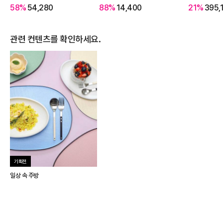
58%
54,280
88%
14,400
21%
395,
관련 컨텐츠를 확인하세요.
기획전
일상 속 주방