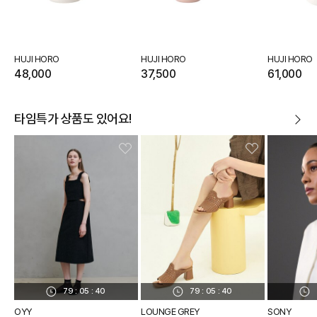
HUJI HORO
HUJI HORO
HUJI HORO
48,000
37,500
61,000
타임특가 상품도 있어요!
79
:
05
:
40
79
:
05
:
40
OYY
LOUNGE GREY
SONY