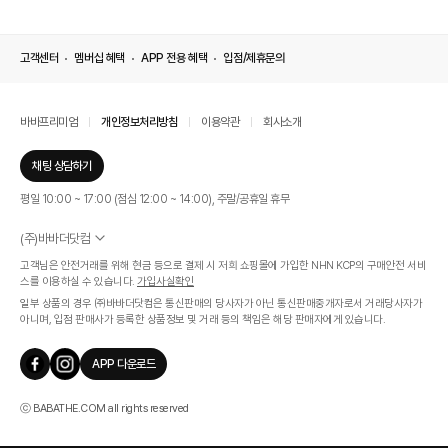
고객센터
멤버십 혜택
APP 전용 혜택
입점/제휴문의
바바프리미엄
개인정보처리방침
이용약관
회사소개
채팅 상담하기
평일 10:00 ~ 17:00 (점심 12:00 ~ 14:00), 주말/공휴일 휴무
(주)바바더닷컴
서울특별시 서초구 신반포로 339, 논현빌딩 (대표이사 : 문인식)
고객님은 안전거래를 위해 현금 등으로 결제 시 저희 쇼핑몰에 가입한 NHN KCP의 구매안전 서비
사업자 등록번호 569-86-01308
스를 이용하실 수 있습니다.
가입사실확인
통신판매업신고번호 제 2019 - 서울 서초 - 1268호
일부 상품의 경우 ㈜바바더닷컴은 통신판매의 당사자가 아닌 통신판매중개자로서 거래당사자가
개인정보관리책임자 : 김효영
아니며, 입점 판매사가 등록한 상품정보 및 거래 등의 책임은 해당 판매자에게 있습니다.
인증범위
온라인 쇼핑몰 서비스(바바더닷컴)
APP 다운로드
유효기간
2024.07.17 ~ 2027.07.16
ⓒ BABATHE.COM all rights reserved