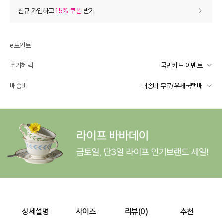
상품 할인
(자동적용)
신규 가입하고
15% 쿠폰
받기
0
등급 할인
e포인트
상품 쿠폰 할인
- 25,500
추가혜택
국민카드 이벤트
15% 쿠폰
- 25500
받기
국민카드 이벤트
배송비
배송비 무료/우체국택배
선착순 2천명! 15만원 이상 구매 시, 5% 즉시 추가 할인
추가 할인
0
일반배송
카드별 무이자 할부 안내
-
무료배송
e포인트 (보유 : 0P)
0
배송 가능 지역
바바캐시 1% 할인
- 0
전국
170,000
–
0
=
170,000
원
상세설명
사이즈
리뷰(
0
)
추천