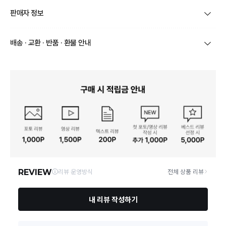
종류
가방
판매자 정보
소재
천연소가죽&코튼
상호/대표자
에클레어 / 나유진
배송 · 교환 · 반품 · 환불 안내
색상
다크브라운
브랜드
에클레어
상품별로 상품 특성 및 배송지에 따라 배송유형 및 소요
크기
가로45cm 세로24cm 너비12.5cm
기간이 달라집니다.
사업자번호
105-34-03587
일부 주문상품 또는 예약상품의 경우 기본 배송일 외에
제조자, 수입품의 경우 수
추가 배송 소요일이 발생될 수 있습니다.
에클레어
입자를 함께 표기
통신판매업 신고
2023-서울구로-1072호
동일 브랜드의 상품이라도 상품별 출고일시가 달라 각각
배송정보
배송될 수 있습니다.
제조국
대한민국
연락처
070-7954-3075
택배 배송기일은 재고상황, 택배사 사정 및 배송지(해외
상품, 제주/도서산간지역)에 따라 약간의 지연이 발생할
수 있습니다.
- 천연 소가죽 표면에 상처, 스크래치 등 반점이 나타날
영업소재지
03650 서울 서대문구 연희로41가길 5 B1층 A28호
수 있습니다. - 과도한 무게의 내용물은 가방 형태에 변
상품의 배송비는 공급업체의 정책에 따라 다르며, 공휴일
취급시 주의사항
형을 줄 수 있습니다. - 100% 방수가 아닌 점을 고려하
및 휴일은 배송이 불가합니다.
여 사용을 권장합니다.
상품하자 이외 사이즈, 색상교환 등 단순 변심에 의한 교
품질보증기준
수령 후 6개월
환/반품 택배비는 고객부담으로 왕복택배비가 발생합니
다. (전자상거래 등에서의 소비자보호에 관한 법률 제18
조(청약 철회등)9항에 의거 소비자의 사정에 의한 청약
A/S 책임자와 전화번호
eclaaire@gmail.com
철회 시 택배비는 소비자 부담입니다.)
결제완료 직후 즉시 주문취소는 ＂마이바바 > 취소/교
본 상품 정보의 내용은 공정거래위원회 '상품정보제공고시'에 따라 판매자가 직접 등록한