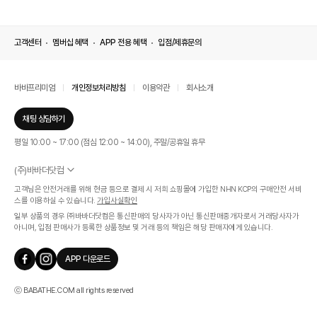
고객센터
멤버십 혜택
APP 전용 혜택
입점/제휴문의
바바프리미엄
개인정보처리방침
이용약관
회사소개
채팅 상담하기
평일 10:00 ~ 17:00 (점심 12:00 ~ 14:00), 주말/공휴일 휴무
(주)바바더닷컴
서울특별시 서초구 신반포로 339, 논현빌딩 (대표이사 : 문인식)
고객님은 안전거래를 위해 현금 등으로 결제 시 저희 쇼핑몰에 가입한 NHN KCP의 구매안전 서비
사업자 등록번호 569-86-01308
스를 이용하실 수 있습니다.
가입사실확인
통신판매업신고번호 제 2019 - 서울 서초 - 1268호
일부 상품의 경우 ㈜바바더닷컴은 통신판매의 당사자가 아닌 통신판매중개자로서 거래당사자가
개인정보관리책임자 : 김효영
아니며, 입점 판매사가 등록한 상품정보 및 거래 등의 책임은 해당 판매자에게 있습니다.
인증범위
온라인 쇼핑몰 서비스(바바더닷컴)
APP 다운로드
유효기간
2024.07.17 ~ 2027.07.16
ⓒ BABATHE.COM all rights reserved
기능성 코튼
: 격자무늬로 포인트를 더한 100% 코튼