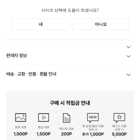
본 상품 정보의 내용은 공정거래위원회 '상품정보제공고시'에 따라 판매자가 직접 등록한
판매자 정보
것으로 해당 정보에 대한 책임은 판매자에게 있습니다.
상호/대표자
(주)바바패션_아이잗바바 / 문장우
배송 · 교환 · 반품 · 환불 안내
브랜드
아이잗바바
당일
오전 8시 이후 주문
건의 경우
익일 주문서 확인
후 배송이 이루
어집니다.
사업자번호
211-86-30525
빠른 배송을 위해 준비되는 상품부터
부분 발송
진행 될 수 있습니
다.
통신판매업 신고
20161522
당사 계약택배는 CJ대한통운이며, 배송비는 5만원 이상 구매 시 배
배송
송비는 무료이나, 도서 산간은 추가 배송비/도선료가 발생합니다.
연락처
결제완료 후 평균 3~5일(토요일 및 공휴일 제외) 이내에 배송 시작
02-1800-8878
되며, 매장 수급 제품의 경우에는 7~10일정도 소요될 수 있습니다.
일부 상품의 경우
매장에서 직접 배송
이 이루어지며
대한통운 외 타
영업소재지
06531 서울 서초구 신반포로 339 논현빌딩