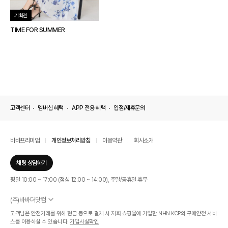
기획전
TIME FOR SUMMER
고객센터
멤버십 혜택
APP 전용 혜택
입점/제휴문의
바바프리미엄
개인정보처리방침
이용약관
회사소개
채팅 상담하기
평일 10:00 ~ 17:00 (점심 12:00 ~ 14:00), 주말/공휴일 휴무
(주)바바더닷컴
서울특별시 서초구 신반포로 339, 논현빌딩 (대표이사 : 문인식)
고객님은 안전거래를 위해 현금 등으로 결제 시 저희 쇼핑몰에 가입한 NHN KCP의 구매안전 서비
사업자 등록번호 569-86-01308
스를 이용하실 수 있습니다.
가입사실확인