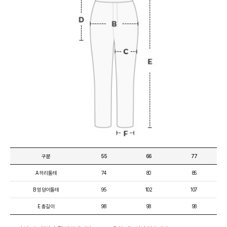
구분
55
66
77
A 허리둘레
74
80
85
B 엉덩이둘레
95
102
107
E 총길이
98
98
98