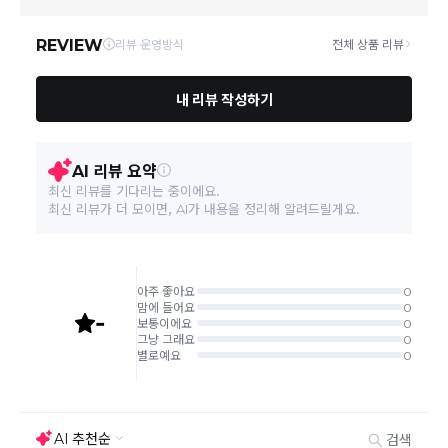
택배로 배송
이 이루어집니다.
주문취소는 '주문접수' 상태에서만 가능합니다.
오프라인 동시판매로 인해 결제 후 재고부족으로 인한 품절 취소가
발생 될 수 있습니다.
교환/반품 접수는
수령 후 익일부터 사이트에서 직접 접수
가능하
며, 제품
배
송완료
일
로부터 7일 이내
에만 가능합니다.(7일 이후는
반품 불가합니다)
'구매확정' 클릭한 경우 구매의사 반영이 되어 교환 및 반품이 불가
능하니 이점 참고해주시기 바랍니다.
사이트 접수시 자동 CJ대한통운 회수 진행되며, 타택배 착불로 보
내주시는경우 자동 반송됩니다.
(
반송지: 경기도 여주시 점동면 장여로 545(원부리 204-6번지)
바바패션 물류센터
)
교환은 같은 제품의 한하여 사이즈만 가능합니다.
교환 접수 후 품절이 발생 될 수 있으며, 이로 인한 무상 환불처리는
불가능합니다.
같은 주문번호의 반품시에만 합포장 해주셔야 하며, 개별 포장시에
는 추가 접수 요청을 해주셔야 가능합니다.(별도입고시 택배비 추가
발생)
취소/교환/
같은 주문번호의 상품을 부분 발송 받아보셨어도 반품시에는 합포
반품
장 해주셔야 추가 택배비 발생되지 않습니다.
맞교환은 불가능
하며, 수령하신 상품이 반송지로 입고된 후 요청하
신 교환상품이 배송됩니다.
사이즈 및 디자인, 색상으로 인한 반품은 제품의 불량이 아닌 부분