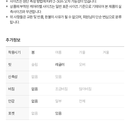
사이즈는 원단 측정 방법에 따라 2-3cm 오차 가능성이 있습니다.
상품에 부착된 케어라벨 사이즈는 일반 표준 사이즈 기준으로 기재되어 본 제품의 실
측사이즈와 무관합니다.
위 사항들은 교환 및 반품, 환불의 사유가 될 수 없으며, 회원님의 단순 변심으로 분류
됩니다.
추가정보
착용시기
봄
여름
가을
겨울
핏
슬림
레귤러
오버
신축성
없음
있음
비침
없음
조금비침
많이비침
안감
없음
일부
전체
포켓
없음
있음