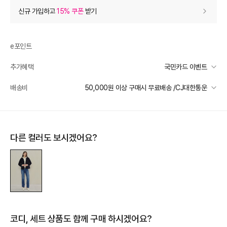
상품 할인
(자동적용)
신규 가입하고
15% 쿠폰
받기
10% 상품 할인
-49,800
0
등급 할인
e포인트
추가혜택
국민카드 이벤트
추가 할인
0
국민카드 이벤트
배송비
50,000원 이상 구매시 무료배송 /CJ대한통운
e포인트 (보유 : 0P)
0
선착순 2천명! 15만원 이상 구매 시, 5% 즉시 추가 할인
바바캐시 1% 할인
- 0
일반배송
카드별 무이자 할부 안내
50000 미만
3,000
50000 이상
무료배송
498,000
–
0
=
498,000
원
다른 컬러도 보시겠어요?
제주 도서산간 지역
추가 배송비 책정
배송 가능 지역
전국
코디, 세트 상품도 함께 구매 하시겠어요?