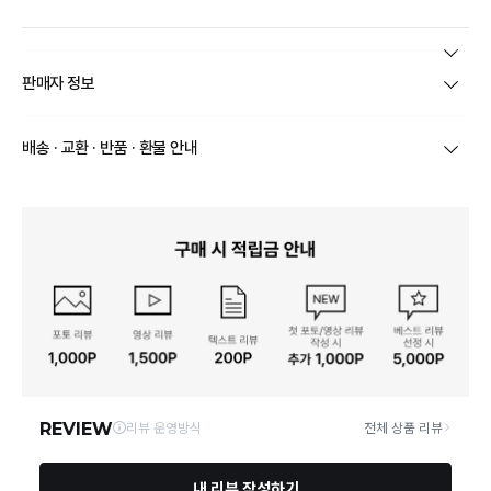
본 상품 정보의 내용은 공정거래위원회 '상품정보제공고시'에 따라 판매자가 직접 등록한
판매자 정보
것으로 해당 정보에 대한 책임은 판매자에게 있습니다.
상호/대표자
(주)바바패션_틸버리 / 문장우
배송 · 교환 · 반품 · 환불 안내
브랜드
더틸버리
당일
오전 8시 이후 주문
건의 경우
익일 주문서 확인
후 배송이 이루
어집니다.
사업자번호
211-86-30525
빠른 배송을 위해 준비되는 상품부터
부분 발송
진행 될 수 있습니
다.
통신판매업 신고
20161522
당사 계약택배는 CJ대한통운이며, 배송비는 5만원 이상 구매 시 배
배송
송비는 무료이나, 도서 산간은 추가 배송비/도선료가 발생합니다.
연락처
결제완료 후 평균 3~5일(토요일 및 공휴일 제외) 이내에 배송 시작
02-1800-8878
되며, 매장 수급 제품의 경우에는 7~10일정도 소요될 수 있습니다.
일부 상품의 경우
매장에서 직접 배송
이 이루어지며
대한통운 외 타
영업소재지
06531 서울 서초구 신반포로 339 논현빌딩, 바바더닷컴
택배로 배송
이 이루어집니다.
주문취소는 '주문접수' 상태에서만 가능합니다.
오프라인 동시판매로 인해 결제 후 재고부족으로 인한 품절 취소가 발생
될 수 있습니다.
교환/반품 접수는
수령 후 익일부터 사이트에서 직접 접수
가능하