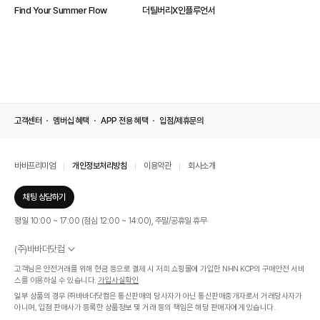
Find Your Summer Flow
더틸버리X인플루언서
고객센터
멤버십 혜택
APP 전용 혜택
입점/제휴문의
바바프리미엄
개인정보처리방침
이용약관
회사소개
채팅 상담하기
평일 10:00 ~ 17:00 (점심 12:00 ~ 14:00), 주말/공휴일 휴무
(주)바바더닷컴
서울특별시 서초구 신반포로 339, 논현빌딩 (대표이사 : 문인식)
고객님은 안전거래를 위해 현금 등으로 결제 시 저희 쇼핑몰에 가입한 NHN KCP의 구매안전 서비
사업자 등록번호 569-86-01308
스를 이용하실 수 있습니다.
가입사실확인
통신판매업신고번호 제 2019 - 서울 서초 - 1268호
일부 상품의 경우 ㈜바바더닷컴은 통신판매의 당사자가 아닌 통신판매중개자로서 거래당사자가
개인정보관리책임자 : 김효영
아니며, 입점 판매사가 등록한 상품정보 및 거래 등의 책임은 해당 판매자에게 있습니다.