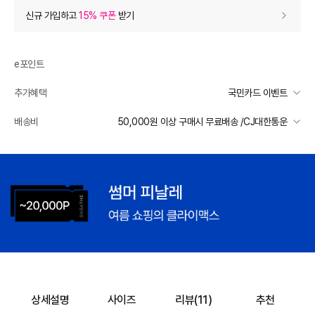
상품 할인
(자동적용)
신규 가입하고
15% 쿠폰
받기
50% 상품 할인
-49,000
0
등급 할인
e포인트
추가혜택
국민카드 이벤트
상품 쿠폰 할인
- 6,860
국민카드 이벤트
배송비
50,000원 이상 구매시 무료배송 /CJ대한통운
[더틸버리] 14% 신상 상품쿠폰
- 6860
받기
선착순 2천명! 15만원 이상 구매 시, 5% 즉시 추가 할인
일반배송
추가 할인
0
카드별 무이자 할부 안내
50000 미만
3,000
50000 이상
무료배송
e포인트 (보유 : 0P)
0
제주 도서산간 지역
추가 배송비 책정
바바캐시 1% 할인
- 0
배송 가능 지역
전국
98,000
–
0
=
98,000
원
상세설명
사이즈
리뷰(
11
)
추천