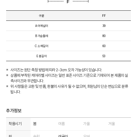
구분
FF
A 어깨넓이
39
B 가슴둘레
80
C 소매길이
60
E 총길이
53
사이즈는 원단 측정 방법에 따라 2-3cm 오차 가능성이 있습니다.
상품에 부착된 케어라벨 사이즈는 일반 표준 사이즈 기준으로 기재되어 본 제품의 실
측사이즈와 무관합니다.
위 사항들은 교환 및 반품, 환불의 사유가 될 수 없으며, 회원님의 단순 변심으로 분류
됩니다.
추가정보
착용시기
봄
여름
가을
겨울
핏
슬림
레귤러
오버