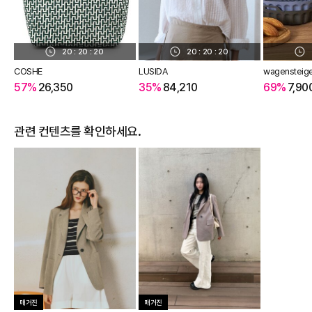
20
:
20
:
19
20
:
20
:
19
COSHE
LUSIDA
wagensteig
57%
26,350
35%
84,210
69%
7,90
관련 컨텐츠를 확인하세요.
매거진
매거진