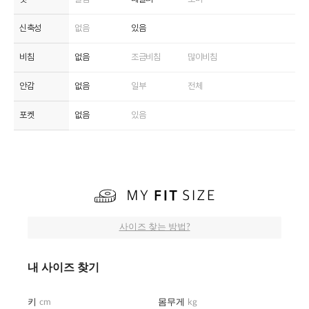
신축성
없음
있음
비침
없음
조금비침
많이비침
안감
없음
일부
전체
포켓
없음
있음