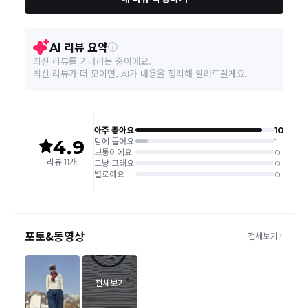
며, 제품 배송완료
일로부터 7일 이내
에만 가능합니다.(7일 이후는
반품 불가합니다)
'구매확정' 클릭한 경우 구매의사 반영이 되어 교환 및 반품이 불가
능하니 이점 참고해주시기 바랍니다.
사이트 접수시 자동 CJ대한통운 회수 진행되며, 타택배 착불로 보
내주시는경우 자동 반송됩니다.
(
반송지: 경기도 여주시 점동면 장여로 545(원부리 204-6번지)
바바패션 물류센터
)
교환은 같은 제품의 한하여 사이즈만 가능합니다.
교환 접수 후 품절이 발생 될 수 있으며, 이로 인한 무상 환불처리는 불가능
합니다.
같은 주문번호의 반품시에만 합포장 해주셔야 하며, 개별 포장시에
는 추가 접수 요청을 해주셔야 가능합니다.(별도입고시 택배비 추가
발생)
취소/교환/
같은 주문번호의 상품을 부분 발송 받아보셨어도 반품시에는 합포
반품
장 해주셔야 추가 택배비 발생되지 않습니다.
맞교환은 불가능
하며, 수령하신 상품이 반송지로 입고된 후 요청하
신 교환상품이 배송됩니다.
사이즈 및 디자인, 색상으로 인한 반품은 제품의 불량이 아닌 부분
으로 제품하자로 접수하여 보내주시는경우 택배비 차감 후 환불 진
행되는점 참고부탁드립니다.
제품의 불량, 오배송으로 인한 교환/반품 시 택배비는 본사에서 부
담하며, 상품 확인 후 처리해드리고 있습니다.
(수령 후 3일 내 고객센터 또는 1:1게시판으로 신청해주시기 바랍니
다.)