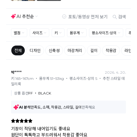
교환/반품이 불가능한 경우
교환/반품 가능 기간을 초과하였을 경우
고객님의 귀책 사유로 상품이 훼손된 경우
시간의 경과 또는 일부 소비에 의해 재판매가 곤란할 정도로 상품
등의 가치가 현저히 감소된 경우
상품의 TAG, 스티커, 옷걸이, 폴릭백,케이스 등을 훼손 및 분실한 경
우
환불승인: 반송장 배송완료일로부터 영업일 3-5일내에 물류 입고
확인 후 이루어지나, 이벤트 및 반품량에 따라 영업일 최대 15일 소
요될수 있는점 참고부탁드립니다.
현금
결제 시 : 주문취소 확인 후 영업일 기준 1일~3일내 요청계좌
환불
로 환불되며 '한국사이버결제(KCP)'로 입금됩니다.
카드
결제 시 : 주문취소 확인 후 카드사 매출 취소까지 영업일 기준
3일~5일정도 소요됩니다. (해당 카드사 사정에 따라 지연될 수 있
습니다.)