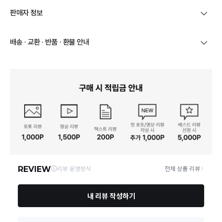
제품코드
보겐피노_골드디너4종세트
판매자 정보
품명 및 모델명
상세페이지 참조
상호/대표자
영남도기㈜ / 김보민
배송 · 교환 · 반품 · 환불 안내
재질
상세페이지 참조
브랜드
보겐
상품별로 상품 특성 및 배송지에 따라 배송유형 및 소요
구성품
상세페이지 참조
기간이 달라집니다.
사업자번호
501-81-16080
일부 주문상품 또는 예약상품의 경우 기본 배송일 외에
크기
상세페이지 참조
추가 배송 소요일이 발생될 수 있습니다.
통신판매업 신고
2016-경북칠곡-00099
동일 브랜드의 상품이라도 상품별 출고일시가 달라 각각
배송정보
배송될 수 있습니다.
동일모델의 출시연월
상세페이지 참조
연락처
0532572741
택배 배송기일은 재고상황, 택배사 사정 및 배송지(해외
상품, 제주/도서산간지역)에 따라 약간의 지연이 발생할
제조자, 수입품의 경우 수
상세페이지 참조
수 있습니다.
입자를 함께 표기
영업소재지
39854 경북 칠곡군 동명면 경북대로 918-9 영남도기
상품의 배송비는 공급업체의 정책에 따라 다르며, 공휴일
및 휴일은 배송이 불가합니다.
제조국
상세페이지 참조
상품하자 이외 사이즈, 색상교환 등 단순 변심에 의한 교
「수입식품안전관리 특별
환/반품 택배비는 고객부담으로 왕복택배비가 발생합니
법」에 따른 수입기구·용기·
상세페이지 참조
다. (전자상거래 등에서의 소비자보호에 관한 법률 제18
포장
조(청약 철회등)9항에 의거 소비자의 사정에 의한 청약
철회 시 택배비는 소비자 부담입니다.)
품질보증기준
상세페이지 참조
결제완료 직후 즉시 주문취소는 ＂마이바바 > 취소/교