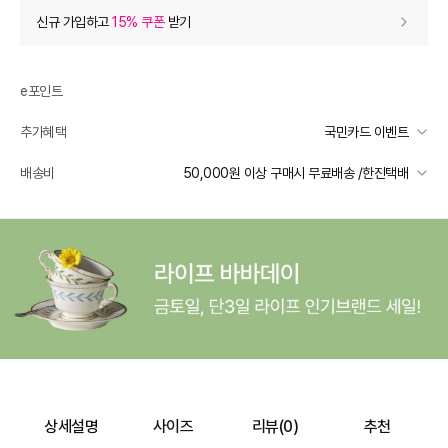
상품 할인
(자동적용)
신규 가입하고
15% 쿠폰
받기
28% 상품 할인
-12,800
0
등급 할인
e포인트
추가혜택
국민카드 이벤트
추가 할인
0
국민카드 이벤트
배송비
50,000원 이상 구매시 무료배송 /한진택배
e포인트 (보유 : 0P)
0
선착순 2천명! 15만원 이상 구매 시, 5% 즉시 추가 할인
바바캐시 1% 할인
- 0
일반배송
카드별 무이자 할부 안내
50000 미만
3,000
50000 이상
무료배송
46,000
–
0
=
46,000
원
제주 도서산간 지역
추가 배송비 책정
배송 가능 지역
전국
상세설명
사이즈
리뷰(
0
)
추천