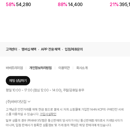
58%
54,280
88%
14,400
21%
395,
고객센터
멤버십 혜택
APP 전용 혜택
입점/제휴문의
바바프리미엄
개인정보처리방침
이용약관
회사소개
채팅 상담하기
평일 10:00 ~ 17:00 (점심 12:00 ~ 14:00), 주말/공휴일 휴무
(주)바바더닷컴
서울특별시 서초구 신반포로 339, 논현빌딩 (대표이사 : 문인식)
고객님은 안전거래를 위해 현금 등으로 결제 시 저희 쇼핑몰에 가입한 NHN KCP의 구매안전 서비
사업자 등록번호 569-86-01308
스를 이용하실 수 있습니다.
가입사실확인
통신판매업신고번호 제 2019 - 서울 서초 - 1268호
일부 상품의 경우 ㈜바바더닷컴은 통신판매의 당사자가 아닌 통신판매중개자로서 거래당사자가
개인정보관리책임자 : 김효영
아니며, 입점 판매사가 등록한 상품정보 및 거래 등의 책임은 해당 판매자에게 있습니다.