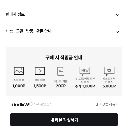
제품코드
보겐피노_실버커피스푼2p
판매자 정보
품명 및 모델명
상세페이지 참조
상호/대표자
영남도기㈜ / 김보민
배송 · 교환 · 반품 · 환불 안내
재질
상세페이지 참조
브랜드
보겐
상품별로 상품 특성 및 배송지에 따라 배송유형 및 소요
구성품
상세페이지 참조
기간이 달라집니다.
사업자번호
501-81-16080
일부 주문상품 또는 예약상품의 경우 기본 배송일 외에
크기
상세페이지 참조
추가 배송 소요일이 발생될 수 있습니다.
통신판매업 신고
2016-경북칠곡-00099
동일 브랜드의 상품이라도 상품별 출고일시가 달라 각각
배송정보
배송될 수 있습니다.
동일모델의 출시연월
상세페이지 참조
연락처
0532572741
택배 배송기일은 재고상황, 택배사 사정 및 배송지(해외
상품, 제주/도서산간지역)에 따라 약간의 지연이 발생할
제조자, 수입품의 경우 수
상세페이지 참조
수 있습니다.
입자를 함께 표기
영업소재지
39854 경북 칠곡군 동명면 경북대로 918-9 영남도기
상품의 배송비는 공급업체의 정책에 따라 다르며, 공휴일
및 휴일은 배송이 불가합니다.
제조국
상세페이지 참조
상품하자 이외 사이즈, 색상교환 등 단순 변심에 의한 교
「수입식품안전관리 특별
환/반품 택배비는 고객부담으로 왕복택배비가 발생합니
법」에 따른 수입기구·용기·
상세페이지 참조
다. (전자상거래 등에서의 소비자보호에 관한 법률 제18
포장
조(청약 철회등)9항에 의거 소비자의 사정에 의한 청약
철회 시 택배비는 소비자 부담입니다.)