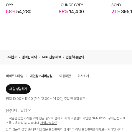
OYY
LOUNGE GREY
SONY
58%
54,280
88%
14,400
21%
395,
고객센터
멤버십 혜택
APP 전용 혜택
입점/제휴문의
바바프리미엄
개인정보처리방침
이용약관
회사소개
채팅 상담하기
평일 10:00 ~ 17:00 (점심 12:00 ~ 14:00), 주말/공휴일 휴무
(주)바바더닷컴
서울특별시 서초구 신반포로 339, 논현빌딩 (대표이사 : 문인식)
고객님은 안전거래를 위해 현금 등으로 결제 시 저희 쇼핑몰에 가입한 NHN KCP의 구매안전 서비
사업자 등록번호 569-86-01308
스를 이용하실 수 있습니다.
가입사실확인
통신판매업신고번호 제 2019 - 서울 서초 - 1268호
일부 상품의 경우 ㈜바바더닷컴은 통신판매의 당사자가 아닌 통신판매중개자로서 거래당사자가