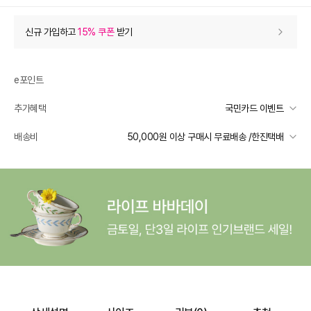
상품 할인
(자동적용)
신규 가입하고
15% 쿠폰
받기
11% 상품 할인
-400
0
등급 할인
e포인트
추가혜택
국민카드 이벤트
추가 할인
0
국민카드 이벤트
배송비
50,000원 이상 구매시 무료배송 /한진택배
e포인트 (보유 : 0P)
0
선착순 2천명! 15만원 이상 구매 시, 5% 즉시 추가 할인
바바캐시 1% 할인
- 0
일반배송
카드별 무이자 할부 안내
50000 미만
3,000
50000 이상
무료배송
3,800
–
0
=
3,800
원
제주 도서산간 지역
추가 배송비 책정
배송 가능 지역
전국