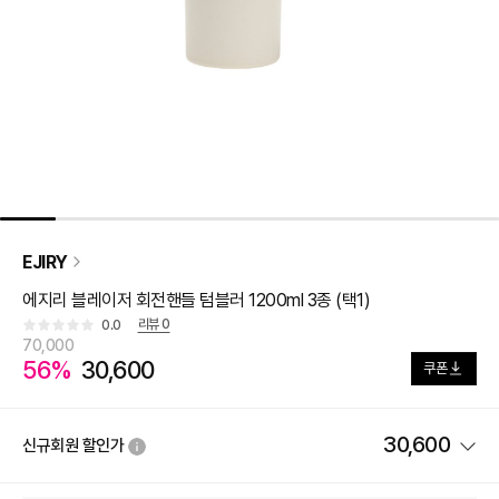
EJIRY
에지리 블레이저 회전핸들 텀블러 1200ml 3종 (택1)
리뷰
0
0.0
70,000
56%
30,600
쿠폰
30,600
신규회원 할인가