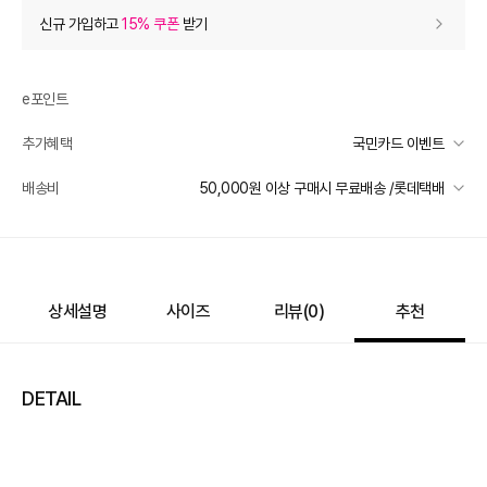
상품 할인
(자동적용)
신규 가입하고
15% 쿠폰
받기
51% 상품 할인
-36,000
0
등급 할인
e포인트
추가혜택
국민카드 이벤트
상품 쿠폰 할인
- 3,400
국민카드 이벤트
배송비
50,000원 이상 구매시 무료배송 /롯데택배
에지리 10% 쿠폰
- 3400
받기
선착순 2천명! 15만원 이상 구매 시, 5% 즉시 추가 할인
일반배송
추가 할인
0
카드별 무이자 할부 안내
50000 미만
3,000
50000 이상
무료배송
e포인트 (보유 : 0P)
0
제주 도서산간 지역
추가 배송비 책정
상세설명
사이즈
리뷰(
0
)
추천
바바캐시 1% 할인
- 0
배송 가능 지역
전국
70,000
–
0
=
70,000
원
DETAIL