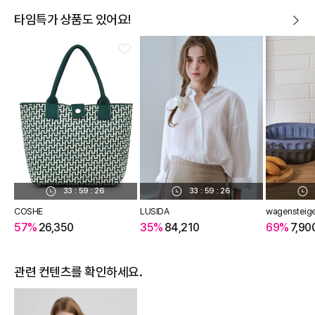
타임특가 상품도 있어요!
33
:
59
:
25
33
:
59
:
25
COSHE
LUSIDA
wagensteig
57%
26,350
35%
84,210
69%
7,90
관련 컨텐츠를 확인하세요.