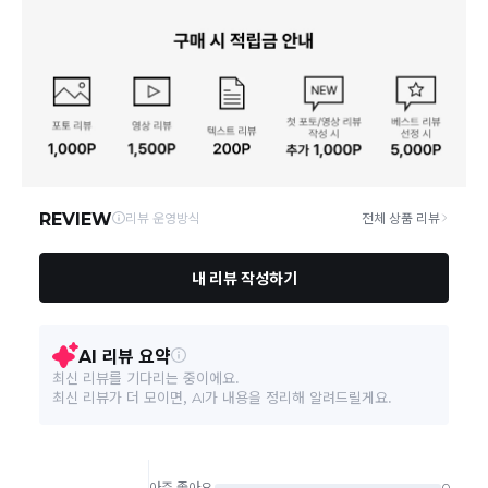
크기
상품상세참조
기간이 달라집니다.
사업자번호
606-86-10843
일부 주문상품 또는 예약상품의 경우 기본 배송일 외에
동일모델의 출시연월
상품상세참조
추가 배송 소요일이 발생될 수 있습니다.
통신판매업 신고
제2008-부산강서-0039호
동일 브랜드의 상품이라도 상품별 출고일시가 달라 각각
배송정보
배송될 수 있습니다.
제조자, 수입품의 경우 수
상품상세참조
입자를 함께 표기
연락처
070-4837-5065
택배 배송기일은 재고상황, 택배사 사정 및 배송지(해외
상품, 제주/도서산간지역)에 따라 약간의 지연이 발생할
수 있습니다.
제조국
상품상세참조
영업소재지
46720 부산 강서구 공항로767번나길 33 1층
상품의 배송비는 공급업체의 정책에 따라 다르며, 공휴일
및 휴일은 배송이 불가합니다.
「수입식품안전관리 특별
법」에 따른 수입기구·용기·
상품상세참조
상품하자 이외 사이즈, 색상교환 등 단순 변심에 의한 교
포장
환/반품 택배비는 고객부담으로 왕복택배비가 발생합니
다. (전자상거래 등에서의 소비자보호에 관한 법률 제18
품질보증기준
상품상세참조
조(청약 철회등)9항에 의거 소비자의 사정에 의한 청약
철회 시 택배비는 소비자 부담입니다.)
A/S 책임자와 전화번호
상품상세참조
결제완료 직후 즉시 주문취소는 ＂마이바바 > 취소/교
환/반품 신청"에서 직접 처리 가능합니다.
주문완료 후 재고 부족 등으로 인해 주문 취소 처리가 될
본 상품 정보의 내용은 공정거래위원회 '상품정보제공고시'에 따라 판매자가 직접 등록한
수도 있는 점 양해 부탁드립니다.
것으로 해당 정보에 대한 책임은 판매자에게 있습니다.
주문상태가 상품준비중인 경우 취소신청이 불가능합니
다.
취소/반품/교환 안내
교환 신청은 최초 1회에 한하며, 교환 배송 완료 후에는
추가 교환 신청은 불가합니다.
반품/교환은 미사용 제품에 한해 배송완료 후 7일 이내입