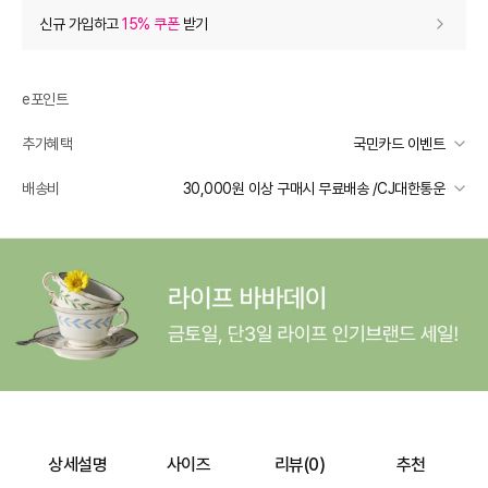
상품 할인
(자동적용)
신규 가입하고
15% 쿠폰
받기
24% 상품 할인
-32,400
0
등급 할인
e포인트
추가혜택
국민카드 이벤트
상품 쿠폰 할인
- 18,470
국민카드 이벤트
배송비
30,000원 이상 구매시 무료배송 /CJ대한통운
입점여성브랜드 쿠폰
- 18470
받기
선착순 2천명! 15만원 이상 구매 시, 5% 즉시 추가 할인
일반배송
장바구니 쿠폰
- 5,048
카드별 무이자 할부 안내
30000 미만
3,000
30000 이상
무료배송
[썸머 피날레] 셀렉티드
- 5,048
받기
제주 도서산간 지역
추가 배송비 책정
프리미엄 웰컴쿠폰팩 (15%, 최대 10만원)
가입
배송 가능 지역
전국
추가 할인
0
e포인트 (보유 : 0P)
0
상세설명
사이즈
리뷰(
0
)
추천
바바캐시 1% 할인
- 0