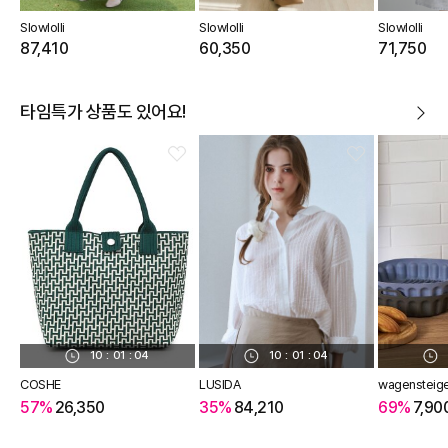
Slowlolli
Slowlolli
Slowlolli
87,410
60,350
71,750
타임특가 상품도 있어요!
10
:
01
:
04
10
:
01
:
04
COSHE
LUSIDA
wagensteig
57%
26,350
35%
84,210
69%
7,90