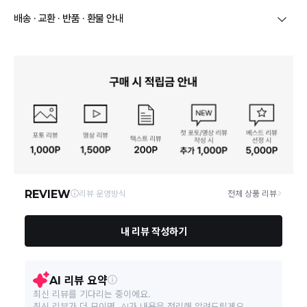
상호/대표자
주식회사 성의통상 / 장혜진
배송 · 교환 · 반품 · 환불 안내
브랜드
슬로우롤리
상품별로 상품 특성 및 배송지에 따라 배송유형 및 소요
기간이 달라집니다.
사업자번호
665-86-00776
일부 주문상품 또는 예약상품의 경우 기본 배송일 외에
추가 배송 소요일이 발생될 수 있습니다.
통신판매업 신고
제 2022-서울동대문-0660호
동일 브랜드의 상품이라도 상품별 출고일시가 달라 각각
배송정보
배송될 수 있습니다.
연락처
02-1588-8280
택배 배송기일은 재고상황, 택배사 사정 및 배송지(해외
상품, 제주/도서산간지역)에 따라 약간의 지연이 발생할
수 있습니다.
영업소재지
02579 서울 동대문구 무학로37길 2 금성빌딩 2층
상품의 배송비는 공급업체의 정책에 따라 다르며, 공휴일
및 휴일은 배송이 불가합니다.
상품하자 이외 사이즈, 색상교환 등 단순 변심에 의한 교
환/반품 택배비는 고객부담으로 왕복택배비가 발생합니
다. (전자상거래 등에서의 소비자보호에 관한 법률 제18
조(청약 철회등)9항에 의거 소비자의 사정에 의한 청약
철회 시 택배비는 소비자 부담입니다.)
결제완료 직후 즉시 주문취소는 ＂마이바바 > 취소/교
환/반품 신청"에서 직접 처리 가능합니다.
주문완료 후 재고 부족 등으로 인해 주문 취소 처리가 될
수도 있는 점 양해 부탁드립니다.