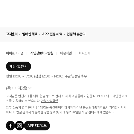
고객센터
멤버십 혜택
APP 전용 혜택
입점/제휴문의
바바프리미엄
개인정보처리방침
이용약관
회사소개
채팅 상담하기
평일 10:00 ~ 17:00 (점심 12:00 ~ 14:00), 주말/공휴일 휴무
(주)바바더닷컴
서울특별시 서초구 신반포로 339, 논현빌딩 (대표이사 : 문인식)
고객님은 안전거래를 위해 현금 등으로 결제 시 저희 쇼핑몰에 가입한 NHN KCP의 구매안전 서비
사업자 등록번호 569-86-01308
스를 이용하실 수 있습니다.
가입사실확인
통신판매업신고번호 제 2019 - 서울 서초 - 1268호
일부 상품의 경우 ㈜바바더닷컴은 통신판매의 당사자가 아닌 통신판매중개자로서 거래당사자가
개인정보관리책임자 : 김효영
아니며, 입점 판매사가 등록한 상품정보 및 거래 등의 책임은 해당 판매자에게 있습니다.
인증범위
온라인 쇼핑몰 서비스(바바더닷컴)
APP 다운로드
유효기간
2024.07.17 ~ 2027.07.16