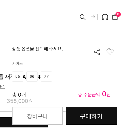
0
상품 옵션을 선택해 주세요.
사이즈
 재킷 (DARK GREY)
55
66
77
뷰
4
0
총
0
개
총 주문금액
원
%
358,000원
구매하기
장바구니
쿠폰받기