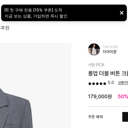
뷰
추천
THE IZZAT
더아이잗
서현 PICK
롤업 더블 버튼 크롭
5.0
상품리
179,000원
50
쿠폰 혜택