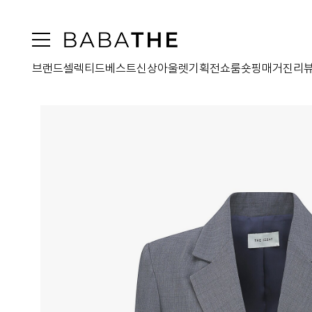
브랜드
셀렉티드
베스트
신상
아울렛
기획전
쇼룸
숏핑
매거진
리