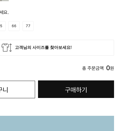
세요.
5
66
77
0
총 주문금액
원
구니
구매하기