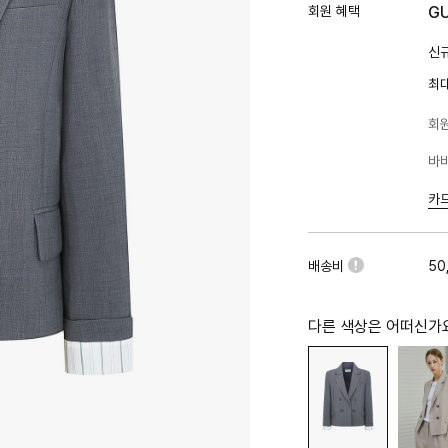
회원 혜택
G
신규
최
회원
바바
카
배송비
50
다른 색상은 어떠신가