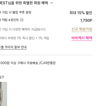
UEST님을 위한 특별한 회원 혜택
 가입 시 웰컴 쿠폰 증정
최대 15% 할인
대 적립 e포인트
1,790P
신규 회원가입
 가입 시 다양한 혜택이 지급됩니다.
바바캐시 혜택
캐시 무제한 1% 즉시 할인 + 1% 적립
PLATINUM
1%
BLACK
1%
드별 무이자 할부 안내
GOLD
1%
RED
1%
,000원 이상 구매시 무료배송 /CJ대한통운
PINK
0.5%
요?