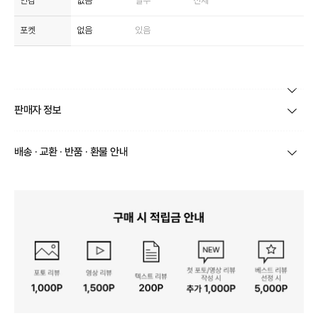
안감
없음
일부
전체
포켓
없음
있음
본 상품 정보의 내용은 공정거래위원회 '상품정보제공고시'에 따라 판매자가 직접 등록한
판매자 정보
것으로 해당 정보에 대한 책임은 판매자에게 있습니다.
상호/대표자
주식회사 아이마르 / 이경은
배송 · 교환 · 반품 · 환불 안내
브랜드
메종르하르
상품별로 상품 특성 및 배송지에 따라 배송유형 및 소요
기간이 달라집니다.
사업자번호
869-86-02279
일부 주문상품 또는 예약상품의 경우 기본 배송일 외에
추가 배송 소요일이 발생될 수 있습니다.
통신판매업 신고
제2021-서울강서-2816호
동일 브랜드의 상품이라도 상품별 출고일시가 달라 각각
배송정보
배송될 수 있습니다.
연락처
택배 배송기일은 재고상황, 택배사 사정 및 배송지(해외
070-4195-0524
상품, 제주/도서산간지역)에 따라 약간의 지연이 발생할
수 있습니다.
영업소재지
07616 서울 강서구 초원로 72 4층
상품의 배송비는 공급업체의 정책에 따라 다르며, 공휴일
및 휴일은 배송이 불가합니다.