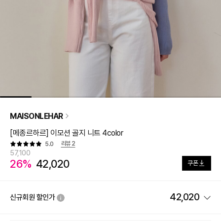
MAISONLEHAR
[메종르하르] 이모션 골지 니트 4color
리뷰
2
5.0
57,100
26%
42,020
쿠폰
42,020
신규회원 할인가