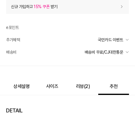
상품 할인
(자동적용)
신규 가입하고
15% 쿠폰
받기
20% 상품 할인
-11,420
0
등급 할인
e포인트
추가혜택
국민카드 이벤트
상품 쿠폰 할인
- 3,660
국민카드 이벤트
배송비
배송비 무료/CJ대한통운
8% 상품 쿠폰
- 3660
받기
선착순 2천명! 15만원 이상 구매 시, 5% 즉시 추가 할인
여성브랜드 8% 상품 쿠폰
- 3660
받기
일반배송
카드별 무이자 할부 안내
-
무료배송
추가 할인
0
배송 가능 지역
상세설명
사이즈
리뷰(
2
)
추천
전국
e포인트 (보유 : 0P)
0
바바캐시 1% 할인
- 0
DETAIL
57,100
–
0
=
57,100
원