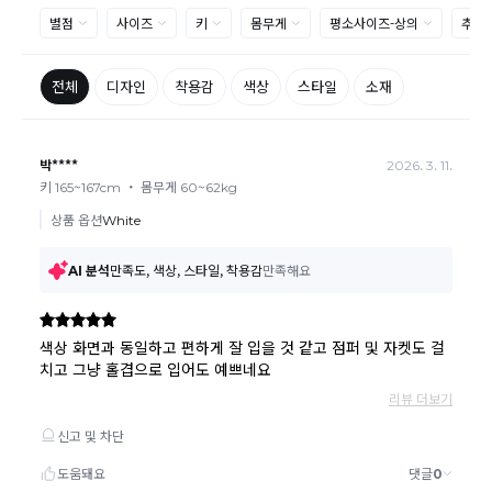
제품을 사용 또는 훼손한 경우, 사은품 누락, 상품 TAG,
보증서, 상품 부자재가 제거 혹은 분실된 경우
밀봉포장을 개봉했거나 내부 포장재를 훼손 또는 분실한
경우(단, 제품확인을 위한 개봉 제외)
시간이 경과되어 재판매가 어려울 정도로 상품가치가 상
반품/교환 불가능한
실된 경우
경우
고객님의 요청에 따라 주문 제작되어 고객님 외에 사용이
어려운 경우
배송된 상품이 설치가 완료된 경우(가전, 가구 등)
기타 전자상거래 등에서의 소비자보호에 관한 법률이 정
하는 청약철회 제한사유에 해당하는 경우
A/S 기준이나 가능여부는 브랜드와 상품에 따라 다르므
로 관련 문의는 고객센터를 통해 부탁드립니다.
A/S 안내
상품불량에 의한 반품, 교환, A/S, 환불, 품질보증 및 피해
보상 등에 관한 사항은 소비자분쟁해결기준(공정거래위
원회 고시)에 따라 받으실 수 있습니다.