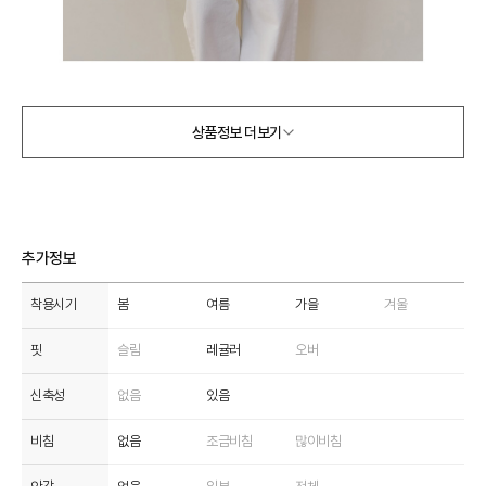
상품정보 더보기
추가정보
착용시기
봄
여름
가을
겨울
핏
슬림
레귤러
오버
신축성
없음
있음
비침
없음
조금비침
많이비침