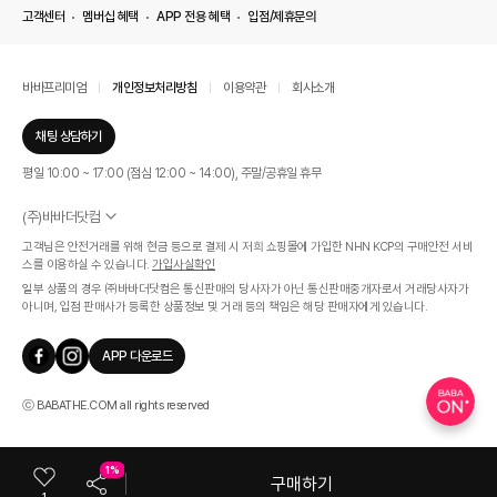
고객센터
멤버십 혜택
APP 전용 혜택
입점/제휴문의
바바프리미엄
개인정보처리방침
이용약관
회사소개
채팅 상담하기
평일 10:00 ~ 17:00 (점심 12:00 ~ 14:00), 주말/공휴일 휴무
(주)바바더닷컴
서울특별시 서초구 신반포로 339, 논현빌딩 (대표이사 : 문인식)
고객님은 안전거래를 위해 현금 등으로 결제 시 저희 쇼핑몰에 가입한 NHN KCP의 구매안전 서비
사업자 등록번호 569-86-01308
스를 이용하실 수 있습니다.
가입사실확인
통신판매업신고번호 제 2019 - 서울 서초 - 1268호
일부 상품의 경우 ㈜바바더닷컴은 통신판매의 당사자가 아닌 통신판매중개자로서 거래당사자가
개인정보관리책임자 : 김효영
아니며, 입점 판매사가 등록한 상품정보 및 거래 등의 책임은 해당 판매자에게 있습니다.
인증범위
온라인 쇼핑몰 서비스(바바더닷컴)
APP 다운로드
유효기간
2024.07.17 ~ 2027.07.16
ⓒ BABATHE.COM all rights reserved
1%
구매하기