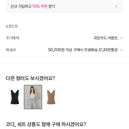
상품 할인
(자동적용)
신규 가입하고
15% 쿠폰
받기
60% 상품 할인
-58,800
0
등급 할인
e포인트
추가혜택
국민카드 이벤트
상품 쿠폰 할인
- 5,880
국민카드 이벤트
배송비
50,000원 이상 구매시 무료배송 /CJ대한통운
[더틸버리] 바바데이 15%
- 5880
받기
선착순 2천명! 15만원 이상 구매 시, 5% 즉시 추가 할인
[더틸버리] 14% 신상 상품쿠폰
- 5490
받기
일반배송
카드별 무이자 할부 안내
50000 미만
3,000
50000 이상
무료배송
추가 할인
0
다른 컬러도 보시겠어요?
제주 도서산간 지역
추가 배송비 책정
e포인트 (보유 : 0P)
0
배송 가능 지역
바바캐시 1% 할인
- 0
전국
98,000
–
0
=
98,000
원
코디, 세트 상품도 함께 구매 하시겠어요?