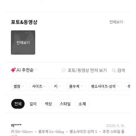
장 해주셔야 추가 택배비 발생되지 않습니다.
맞교환은 불가능
하며, 수령하신 상품이 반송지로 입고된 후 요청하
신 교환상품이 배송됩니다.
사이즈 및 디자인, 색상으로 인한 반품은 제품의 불량이 아닌 부분
으로 제품하자로 접수하여 보내주시는경우 택배비 차감 후 환불 진
행되는점 참고부탁드립니다.
제품의 불량, 오배송으로 인한 교환/반품 시 택배비는 본사에서 부
담하며, 상품 확인 후 처리해드리고 있습니다.
(수령 후 3일 내 고객센터 또는 1:1게시판으로 신청해주시기 바랍니
다.)
교환/반품이 불가능한 경우
교환/반품 가능 기간을 초과하였을 경우
고객님의 귀책 사유로 상품이 훼손된 경우
시간의 경과 또는 일부 소비에 의해 재판매가 곤란할 정도로 상품
등의 가치가 현저히 감소된 경우
상품의 TAG, 스티커, 옷걸이, 폴릭백,케이스 등을 훼손 및 분실한 경
우
환불승인: 반송장 배송완료일로부터 영업일 3-5일내에 물류 입고
확인 후 이루어지나, 이벤트 및 반품량에 따라 영업일 최대 15일 소
요될수 있는점 참고부탁드립니다.
현금
결제 시 : 주문취소 확인 후 영업일 기준 1일~3일내 요청계좌
환불
로 환불되며 '한국사이버결제(KCP)'로 입금됩니다.
카드
결제 시 : 주문취소 확인 후 카드사 매출 취소까지 영업일 기준