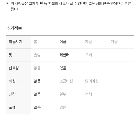
위 사항들은 교환 및 반품, 환불의 사유가 될 수 없으며, 회원님의 단순 변심으로 분류
됩니다.
추가정보
착용시기
봄
여름
가을
겨울
핏
슬림
레귤러
오버
신축성
없음
있음
비침
없음
조금비침
많이비침
안감
없음
일부
전체
포켓
없음
있음