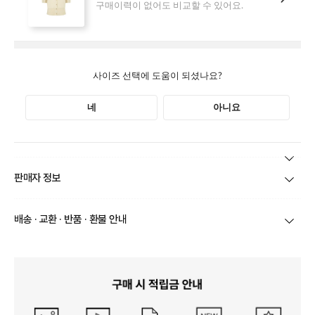
본 상품 정보의 내용은 공정거래위원회 '상품정보제공고시'에 따라 판매자가 직접 등록한
판매자 정보
것으로 해당 정보에 대한 책임은 판매자에게 있습니다.
상호/대표자
(주)바바패션_틸버리 / 문장우
배송 · 교환 · 반품 · 환불 안내
브랜드
더틸버리
당일
오전 8시 이후 주문
건의 경우
익일 주문서 확인
후 배송이 이루
어집니다.
사업자번호
211-86-30525
빠른 배송을 위해 준비되는 상품부터
부분 발송
진행 될 수 있습니
다.
통신판매업 신고
20161522
당사 계약택배는 CJ대한통운이며, 배송비는 5만원 이상 구매 시 배
배송