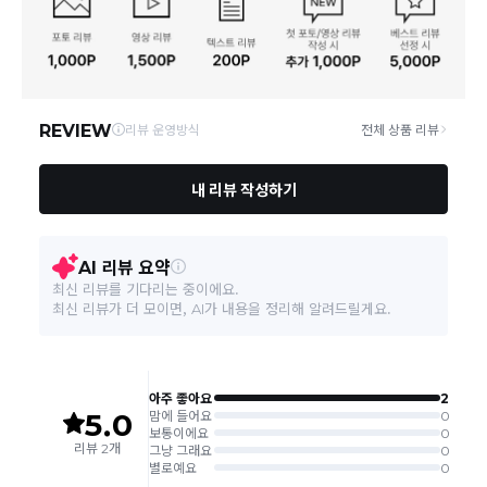
송비는 무료이나, 도서 산간은 추가 배송비/도선료가 발생합니다.
연락처
결제완료 후 평균 3~5일(토요일 및 공휴일 제외) 이내에 배송 시작
02-1800-8878
되며, 매장 수급 제품의 경우에는 7~10일정도 소요될 수 있습니다.
일부 상품의 경우
매장에서 직접 배송
이 이루어지며
대한통운 외 타
영업소재지
06531 서울 서초구 신반포로 339 논현빌딩, 바바더닷컴
택배로 배송
이 이루어집니다.
주문취소는 '주문접수' 상태에서만 가능합니다.
오프라인 동시판매로 인해 결제 후 재고부족으로 인한 품절 취소가 발생
될 수 있습니다.
교환/반품 접수는
수령 후 익일부터 사이트에서 직접 접수
가능하
며, 제품 배송완료
일로부터 7일 이내
에만 가능합니다.(7일 이후는
반품 불가합니다)
'구매확정' 클릭한 경우 구매의사 반영이 되어 교환 및 반품이 불가
능하니 이점 참고해주시기 바랍니다.
사이트 접수시 자동 CJ대한통운 회수 진행되며, 타택배 착불로 보
내주시는경우 자동 반송됩니다.
(
반송지: 경기도 여주시 점동면 장여로 545(원부리 204-6번지)
바바패션 물류센터
)
교환은 같은 제품의 한하여 사이즈만 가능합니다.
교환 접수 후 품절이 발생 될 수 있으며, 이로 인한 무상 환불처리는 불가능
합니다.
같은 주문번호의 반품시에만 합포장 해주셔야 하며, 개별 포장시에
는 추가 접수 요청을 해주셔야 가능합니다.(별도입고시 택배비 추가
발생)
취소/교환/
같은 주문번호의 상품을 부분 발송 받아보셨어도 반품시에는 합포
반품