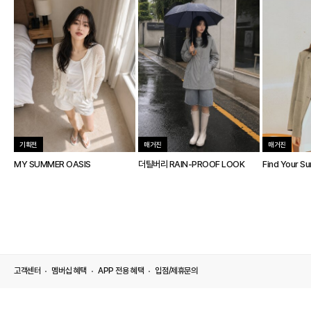
기획전
매거진
매거진
MY SUMMER OASIS
더틸버리 RAIN-PROOF LOOK
Find Your S
고객센터
멤버십 혜택
APP 전용 혜택
입점/제휴문의