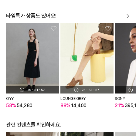
타임특가 상품도 있어요!
75
:
51
:
56
75
:
51
:
56
OYY
LOUNGE GREY
SONY
58%
54,280
88%
14,400
21%
395,
관련 컨텐츠를 확인하세요.