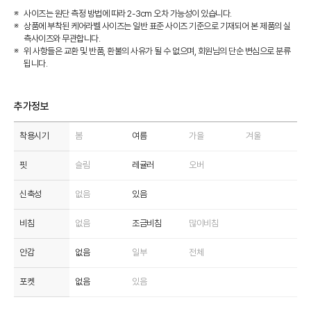
사이즈는 원단 측정 방법에 따라 2-3cm 오차 가능성이 있습니다.
상품에 부착된 케어라벨 사이즈는 일반 표준 사이즈 기준으로 기재되어 본 제품의 실
측사이즈와 무관합니다.
위 사항들은 교환 및 반품, 환불의 사유가 될 수 없으며, 회원님의 단순 변심으로 분류
됩니다.
추가정보
착용시기
봄
여름
가을
겨울
핏
슬림
레귤러
오버
신축성
없음
있음
비침
없음
조금비침
많이비침
안감
없음
일부
전체
포켓
없음
있음