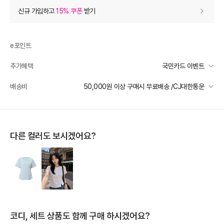
상품 할인
(자동적용)
신규 가입하고
15% 쿠폰
받기
60% 상품 할인
-70,800
0
등급 할인
e포인트
추가혜택
국민카드 이벤트
상품 쿠폰 할인
- 7,080
국민카드 이벤트
배송비
50,000원 이상 구매시 무료배송 /CJ대한통운
[더틸버리] 바바데이 15%
- 7080
받기
선착순 2천명! 15만원 이상 구매 시, 5% 즉시 추가 할인
[더틸버리] 9% 신상 상품쿠폰
- 4250
받기
일반배송
카드별 무이자 할부 안내
50000 미만
3,000
50000 이상
무료배송
추가 할인
0
다른 컬러도 보시겠어요?
제주 도서산간 지역
추가 배송비 책정
e포인트 (보유 : 0P)
0
배송 가능 지역
바바캐시 1% 할인
- 0
전국
118,000
–
0
=
118,000
원
코디, 세트 상품도 함께 구매 하시겠어요?