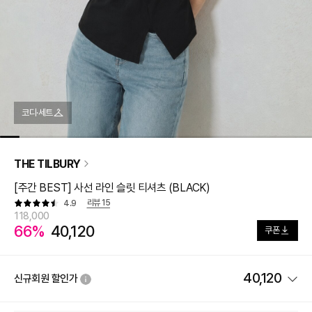
코디·세트
THE TILBURY
[주간 BEST] 사선 라인 슬릿 티셔츠 (BLACK)
리뷰
15
4.9
118,000
66%
40,120
쿠폰
40,120
신규회원 할인가