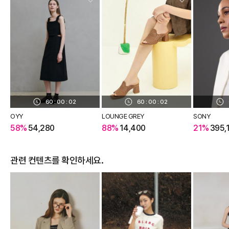
60
:
00
:
01
60
:
00
:
01
OYY
LOUNGE GREY
SONY
58%
54,280
88%
14,400
21%
395,
관련 컨텐츠를 확인하세요.