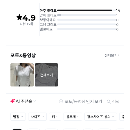
같은 주문번호의 반품시에만 합포장 해주셔야 하며, 개별 포장시에
는 추가 접수 요청을 해주셔야 가능합니다.(별도입고시 택배비 추가
발생)
취소/교환/
같은 주문번호의 상품을 부분 발송 받아보셨어도 반품시에는 합포
반품
장 해주셔야 추가 택배비 발생되지 않습니다.
맞교환은 불가능
하며, 수령하신 상품이 반송지로 입고된 후 요청하
신 교환상품이 배송됩니다.
사이즈 및 디자인, 색상으로 인한 반품은 제품의 불량이 아닌 부분
으로 제품하자로 접수하여 보내주시는경우 택배비 차감 후 환불 진
행되는점 참고부탁드립니다.
제품의 불량, 오배송으로 인한 교환/반품 시 택배비는 본사에서 부
담하며, 상품 확인 후 처리해드리고 있습니다.
(수령 후 3일 내 고객센터 또는 1:1게시판으로 신청해주시기 바랍니
다.)
교환/반품이 불가능한 경우
교환/반품 가능 기간을 초과하였을 경우
고객님의 귀책 사유로 상품이 훼손된 경우
시간의 경과 또는 일부 소비에 의해 재판매가 곤란할 정도로 상품
등의 가치가 현저히 감소된 경우
상품의 TAG, 스티커, 옷걸이, 폴릭백,케이스 등을 훼손 및 분실한 경
우
환불승인: 반송장 배송완료일로부터 영업일 3-5일내에 물류 입고
확인 후 이루어지나, 이벤트 및 반품량에 따라 영업일 최대 15일 소