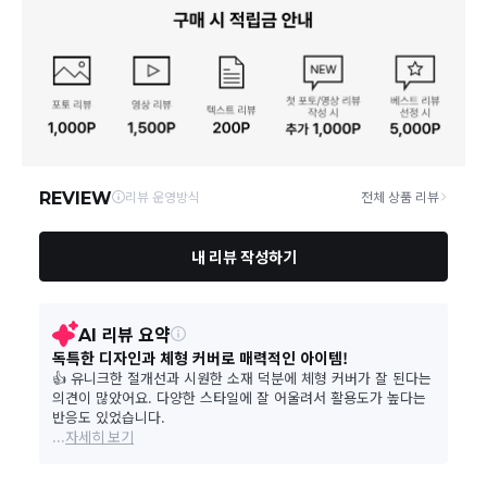
사업자번호
211-86-30525
빠른 배송을 위해 준비되는 상품부터
부분 발송
진행 될 수 있습니
다.
통신판매업 신고
20161522
당사 계약택배는 CJ대한통운이며, 배송비는 5만원 이상 구매 시 배
배송
송비는 무료이나, 도서 산간은 추가 배송비/도선료가 발생합니다.
연락처
결제완료 후 평균 3~5일(토요일 및 공휴일 제외) 이내에 배송 시작
02-1800-8878
되며, 매장 수급 제품의 경우에는 7~10일정도 소요될 수 있습니다.
일부 상품의 경우
매장에서 직접 배송
이 이루어지며
대한통운 외 타
영업소재지
06531 서울 서초구 신반포로 339 논현빌딩, 바바더닷컴
택배로 배송
이 이루어집니다.
주문취소는 '주문접수' 상태에서만 가능합니다.
오프라인 동시판매로 인해 결제 후 재고부족으로 인한 품절 취소가 발생
될 수 있습니다.
교환/반품 접수는
수령 후 익일부터 사이트에서 직접 접수
가능하
며, 제품 배송완료
일로부터 7일 이내
에만 가능합니다.(7일 이후는
반품 불가합니다)
'구매확정' 클릭한 경우 구매의사 반영이 되어 교환 및 반품이 불가
능하니 이점 참고해주시기 바랍니다.
사이트 접수시 자동 CJ대한통운 회수 진행되며, 타택배 착불로 보
내주시는경우 자동 반송됩니다.
(
반송지: 경기도 여주시 점동면 장여로 545(원부리 204-6번지)
바바패션 물류센터
)
교환은 같은 제품의 한하여 사이즈만 가능합니다.
교환 접수 후 품절이 발생 될 수 있으며, 이로 인한 무상 환불처리는 불가능
합니다.