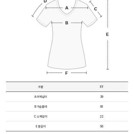
구분
FF
A 어깨넓이
39
B 가슴둘레
93
C 소매길이
22
E 총길이
56