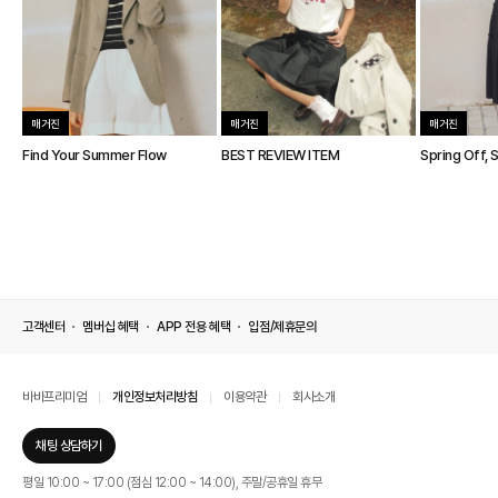
매거진
매거진
매거진
Find Your Summer Flow
BEST REVIEW ITEM
Spring Off,
고객센터
멤버십 혜택
APP 전용 혜택
입점/제휴문의
바바프리미엄
개인정보처리방침
이용약관
회사소개
채팅 상담하기
평일 10:00 ~ 17:00 (점심 12:00 ~ 14:00), 주말/공휴일 휴무