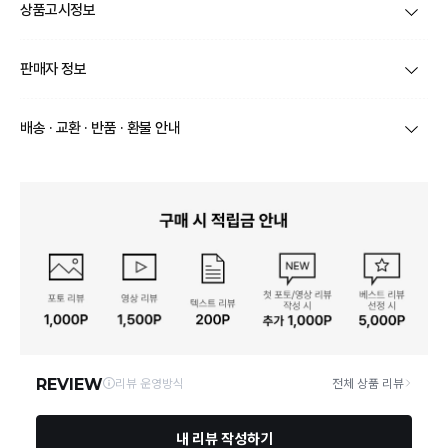
상품고시정보
제품코드
HEUK303BSZ
판매자 정보
종류
가방
상호/대표자
주식회사 포랩글로벌 / 조은철
배송 · 교환 · 반품 · 환불 안내
겉감: 립스탑 100% 나일론, 메쉬 100% 폴리에스터,
소재
로프 100% 폴리에스터
브랜드
헌터
상품별로 상품 특성 및 배송지에 따라 배송유형 및 소요
기간이 달라집니다.
색상
라이트블루
사업자번호
496-88-00024
일부 주문상품 또는 예약상품의 경우 기본 배송일 외에
추가 배송 소요일이 발생될 수 있습니다.
크기
높이 280mm, 가로 370mm, 폭 115mm, 무게 135g
통신판매업 신고
2020-서울마포-0435
동일 브랜드의 상품이라도 상품별 출고일시가 달라 각각
배송정보
배송될 수 있습니다.
제조자, 수입품의 경우 수
연락처
070-4800-3250
택배 배송기일은 재고상황, 택배사 사정 및 배송지(해외
㈜HUNTER
입자를 함께 표기
상품, 제주/도서산간지역)에 따라 약간의 지연이 발생할
수 있습니다.
영업소재지
04056 서울 마포구 신촌로4길 11 에이동 4층
제조국
베트남
상품의 배송비는 공급업체의 정책에 따라 다르며, 공휴일
및 휴일은 배송이 불가합니다.
착용 후에는 바로 수분 및 오염물질을 물로 헹군 뒤 마
른수건으로 닦아 보관하십시오. 습하거나 뜨거운 곳에
상품하자 이외 사이즈, 색상교환 등 단순 변심에 의한 교
취급시 주의사항
장시간 보관시 부츠 윗면에 하얗게 고무가루(백탁현상)
환/반품 택배비는 고객부담으로 왕복택배비가 발생합니
가 일어날 수 있습니다. Natural Rubber Latex 소재로
다. (전자상거래 등에서의 소비자보호에 관한 법률 제18
장시간 착용시 땀에 의해 발이 젖을 수 있습니다.
조(청약 철회등)9항에 의거 소비자의 사정에 의한 청약