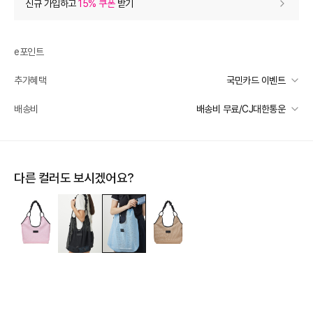
신규 가입하고
15% 쿠폰
받기
0
등급 할인
e포인트
장바구니 쿠폰
- 1,000
추가혜택
국민카드 이벤트
[슈즈/잡화] 써머 시즌 한정 쿠폰
- 1,000
받기
국민카드 이벤트
배송비
배송비 무료/CJ대한통운
프리미엄 웰컴쿠폰팩 (15%, 최대 10만원)
가입
선착순 2천명! 15만원 이상 구매 시, 5% 즉시 추가 할인
일반배송
추가 할인
카드별 무이자 할부 안내
0
-
무료배송
다른 컬러도 보시겠어요?
배송 가능 지역
e포인트 (보유 : 0P)
0
전국
바바캐시 1% 할인
- 0
49,000
–
0
=
49,000
원