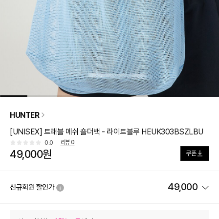
HUNTER
[UNISEX] 트래블 메쉬 숄더백 - 라이트블루 HEUK303BSZLBU
리뷰
0
0.0
49,000원
쿠폰
49,000
신규회원 할인가
상품 할인
(자동적용)