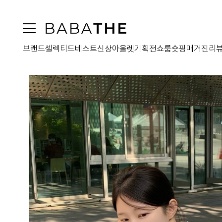
브랜드
셀렉티드
베스트
신상
아울렛
기획전
쇼룸
숏핑
매거진
리