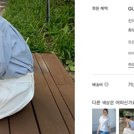
회원 혜택
G
신규
최
회원
바바
카
배송비
70
다른 색상은 어떠신가