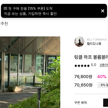
뷰
추천
KELLY DONAHUE
켈리도나휴
링클 하프 볼륨블라
5.0
상품리
76,800원
40%
70,650원
8% 
쿠폰 혜택