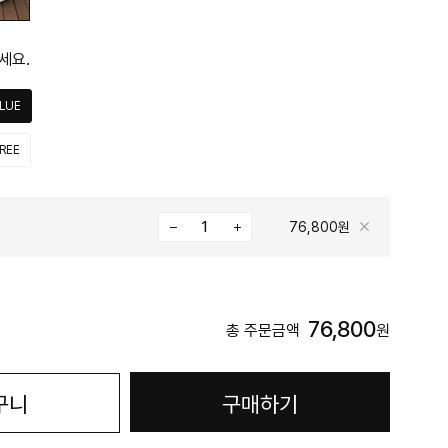
세요.
LUE
REE
76,800원
76,800
총 주문금액
원
구니
구매하기