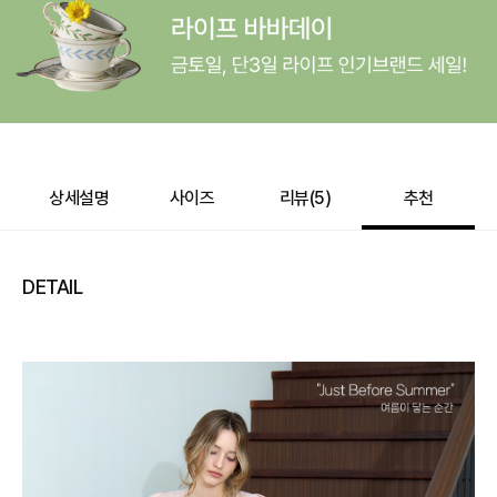
바바캐시 1% 할인
- 0
220,000
–
0
=
220,000
원
상세설명
사이즈
리뷰(
5
)
추천
DETAIL