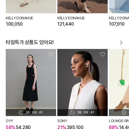
KELLY DONAHUE
KELLY DONAHUE
KELLY DON
100,050
121,440
107,910
타임특가 상품도 있어요!
38
:
09
:
41
38
:
09
:
41
OYY
SONY
LOUNGE GR
58%
54,280
21%
395,100
88%
14,4