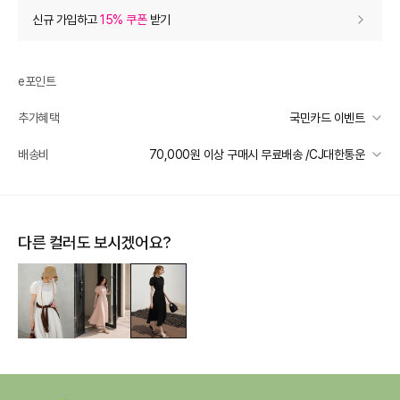
상품 할인
(자동적용)
신규 가입하고
15% 쿠폰
받기
40% 상품 할인
-88,000
0
등급 할인
e포인트
추가혜택
국민카드 이벤트
상품 쿠폰 할인
- 10,560
국민카드 이벤트
배송비
70,000원 이상 구매시 무료배송 /CJ대한통운
8% 상품 쿠폰
- 10560
받기
선착순 2천명! 15만원 이상 구매 시, 5% 즉시 추가 할인
여성브랜드 8% 상품 쿠폰
- 10560
받기
일반배송
카드별 무이자 할부 안내
70000 미만
3,500
70000 이상
무료배송
장바구니 쿠폰
- 7,286
다른 컬러도 보시겠어요?
제주 도서산간 지역
추가 배송비 책정
[썸머 피날레] 셀렉티드
- 7,286
받기
배송 가능 지역
프리미엄 웰컴쿠폰팩 (15%, 최대 10만원)
가입
전국
추가 할인
0
e포인트 (보유 : 0P)
0