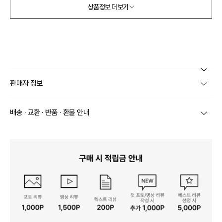
상품정보 더보기
본 상품 정보의 내용은 공정거래위원회 '상품정보제공고시'에 따라 판매자가 직접 등록한
판매자 정보
것으로 해당 정보에 대한 책임은 판매자에게 있습니다.
상호/대표자
(주)켈리도나휴 / 김성철
배송 · 교환 · 반품 · 환불 안내
브랜드
켈리도나휴
상품별로 상품 특성 및 배송지에 따라 배송유형 및 소요
기간이 달라집니다.
사업자번호
895-88-02554
일부 주문상품 또는 예약상품의 경우 기본 배송일 외에
추가 배송 소요일이 발생될 수 있습니다.
통신판매업 신고
제2022-서울성동-01234
동일 브랜드의 상품이라도 상품별 출고일시가 달라 각각
배송정보
배송될 수 있습니다.
연락처
010-8924-5350
택배 배송기일은 재고상황, 택배사 사정 및 배송지(해외
상품, 제주/도서산간지역)에 따라 약간의 지연이 발생할
수 있습니다.
영업소재지
04799 서울 성동구 아차산로13길 30 8층 S-20
상품의 배송비는 공급업체의 정책에 따라 다르며, 공휴일