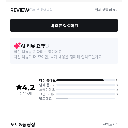
및 휴일은 배송이 불가합니다.
상품하자 이외 사이즈, 색상교환 등 단순 변심에 의한 교
환/반품 택배비는 고객부담으로 왕복택배비가 발생합니
다. (전자상거래 등에서의 소비자보호에 관한 법률 제18
조(청약 철회등)9항에 의거 소비자의 사정에 의한 청약
철회 시 택배비는 소비자 부담입니다.)
결제완료 직후 즉시 주문취소는 ＂마이바바 > 취소/교
환/반품 신청"에서 직접 처리 가능합니다.
주문완료 후 재고 부족 등으로 인해 주문 취소 처리가 될
수도 있는 점 양해 부탁드립니다.
주문상태가 상품준비중인 경우 취소신청이 불가능합니
다.
취소/반품/교환 안내
교환 신청은 최초 1회에 한하며, 교환 배송 완료 후에는
추가 교환 신청은 불가합니다.
반품/교환은 미사용 제품에 한해 배송완료 후 7일 이내입
니다.
임의반품은 불가하오니 반드시 고객센터나 ＂마이바바
> 주문취소/교환/반품 신청"을 통해서 신청접수를 하시
기 바랍니다.
상품하자, 오배송의 경우 택배비 무료로 교환/반품이 가
능하지만 모니터의 색상차이, 착용감, 사이즈의 개인의
선호도는 상품의 하자 사유가 아닙니다.
고객 부주의로 상품이 훼손, 변경된 경우 교환/반품이 불
가능 합니다.