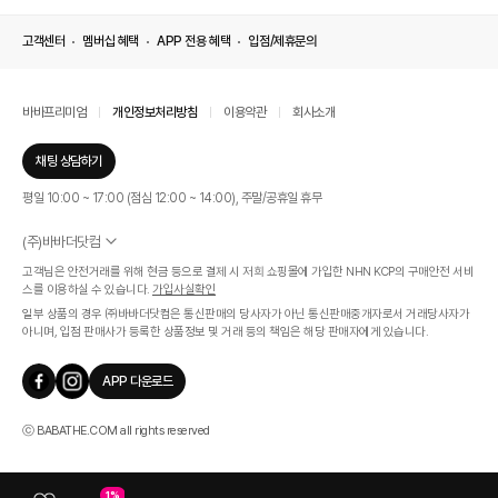
고객센터
멤버십 혜택
APP 전용 혜택
입점/제휴문의
바바프리미엄
개인정보처리방침
이용약관
회사소개
채팅 상담하기
평일 10:00 ~ 17:00 (점심 12:00 ~ 14:00), 주말/공휴일 휴무
(주)바바더닷컴
서울특별시 서초구 신반포로 339, 논현빌딩 (대표이사 : 문인식)
고객님은 안전거래를 위해 현금 등으로 결제 시 저희 쇼핑몰에 가입한 NHN KCP의 구매안전 서비
사업자 등록번호 569-86-01308
스를 이용하실 수 있습니다.
가입사실확인
통신판매업신고번호 제 2019 - 서울 서초 - 1268호
일부 상품의 경우 ㈜바바더닷컴은 통신판매의 당사자가 아닌 통신판매중개자로서 거래당사자가
개인정보관리책임자 : 김효영
아니며, 입점 판매사가 등록한 상품정보 및 거래 등의 책임은 해당 판매자에게 있습니다.
인증범위
온라인 쇼핑몰 서비스(바바더닷컴)
APP 다운로드
유효기간
2024.07.17 ~ 2027.07.16
ⓒ BABATHE.COM all rights reserved
1%