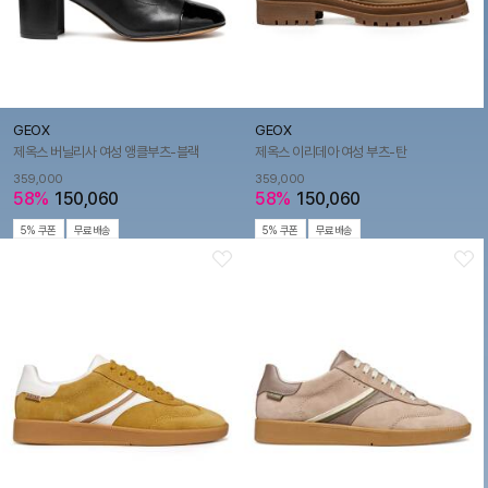
GEOX
GEOX
제옥스 버닐리사 여성 앵클부츠-블랙
제옥스 이리데아 여성 부츠-탄
359,000
359,000
58%
150,060
58%
150,060
5% 쿠폰
무료배송
5% 쿠폰
무료배송