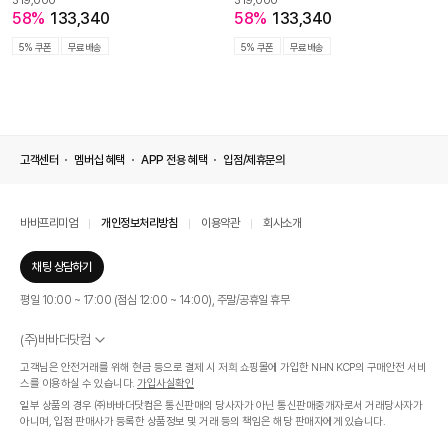
319,000
319,000
58%
133,340
58%
133,340
5% 쿠폰
무료배송
5% 쿠폰
무료배송
고객센터
멤버십 혜택
APP 전용 혜택
입점/제휴문의
바바프리미엄
개인정보처리방침
이용약관
회사소개
채팅 상담하기
평일 10:00 ~ 17:00 (점심 12:00 ~ 14:00), 주말/공휴일 휴무
(주)바바더닷컴
서울특별시 서초구 신반포로 339, 논현빌딩 (대표이사 : 문인식)
고객님은 안전거래를 위해 현금 등으로 결제 시 저희 쇼핑몰에 가입한 NHN KCP의 구매안전 서비
사업자 등록번호 569-86-01308
스를 이용하실 수 있습니다.
가입사실확인
통신판매업신고번호 제 2019 - 서울 서초 - 1268호
일부 상품의 경우 ㈜바바더닷컴은 통신판매의 당사자가 아닌 통신판매중개자로서 거래당사자가
개인정보관리책임자 : 김효영
아니며, 입점 판매사가 등록한 상품정보 및 거래 등의 책임은 해당 판매자에게 있습니다.