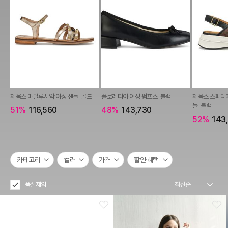
제옥스 마달루시악 여성 샌들-골드
플로레티아 여성 펌프스-블랙
제옥스 스페리카 
들-블랙
51%
116,560
48%
143,730
52%
143
카테고리
컬러
가격
할인·혜택
품절제외