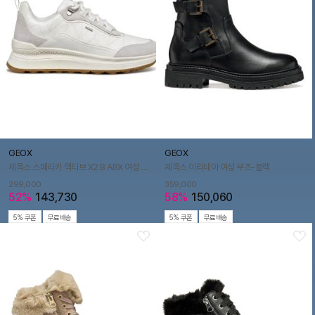
GEOX
GEOX
제옥스 스페리카 액티브 X2 B ABX 여성 스니커즈-화이트
제옥스 이리데아 여성 부츠-블랙
299,000
359,000
52%
143,730
58%
150,060
5% 쿠폰
무료배송
5% 쿠폰
무료배송