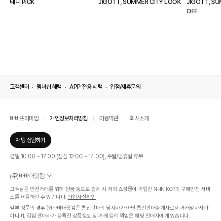
태니 PICK
JIGOTT, SUMMER CITY LOOK
JIGOTT, S
OFF
고객센터
멤버십 혜택
APP 전용 혜택
입점/제휴문의
바바프리미엄
개인정보처리방침
이용약관
회사소개
채팅 상담하기
평일 10:00 ~ 17:00 (점심 12:00 ~ 14:00), 주말/공휴일 휴무
(주)바바더닷컴
서울특별시 서초구 신반포로 339, 논현빌딩 (대표이사 : 문인식)
고객님은 안전거래를 위해 현금 등으로 결제 시 저희 쇼핑몰에 가입한 NHN KCP의 구매안전 서비
사업자 등록번호 569-86-01308
스를 이용하실 수 있습니다.
가입사실확인
통신판매업신고번호 제 2019 - 서울 서초 - 1268호
일부 상품의 경우 ㈜바바더닷컴은 통신판매의 당사자가 아닌 통신판매중개자로서 거래당사자가
개인정보관리책임자 : 김효영
아니며, 입점 판매사가 등록한 상품정보 및 거래 등의 책임은 해당 판매자에게 있습니다.