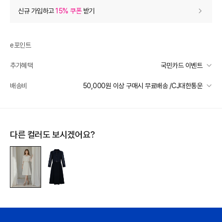
상품 할인
(자동적용)
신규 가입하고
15% 쿠폰
받기
60% 상품 할인
-514,800
0
등급 할인
e포인트
추가혜택
국민카드 이벤트
상품 쿠폰 할인
- 34,320
국민카드 이벤트
배송비
50,000원 이상 구매시 무료배송 /CJ대한통운
[지고트(OUTLET)] 8월 10% 쿠폰
- 34320
받기
선착순 2천명! 15만원 이상 구매 시, 5% 즉시 추가 할인
일반배송
장바구니 쿠폰
- 10,000
카드별 무이자 할부 안내
50000 미만
3,000
50000 이상
무료배송
다른 컬러도 보시겠어요?
[썸머 피날레] 바바패션
- 10,000
받기
제주 도서산간 지역
추가 배송비 책정
프리미엄 웰컴쿠폰팩 (15%, 최대 10만원)
가입
배송 가능 지역
전국
추가 할인
0
e포인트 (보유 : 0P)
0
바바캐시 1% 할인
- 0