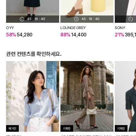
45
:
19
:
39
45
:
19
:
39
OYY
LOUNGE GREY
SONY
58%
54,280
88%
14,400
21%
395,
관련 컨텐츠를 확인하세요.
매거진
기획전
기획전