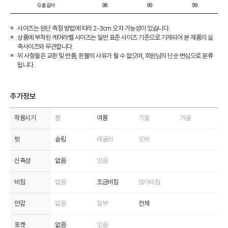
G 총길이
98
99
99
사이즈는 원단 측정 방법에 따라 2-3cm 오차 가능성이 있습니다.
상품에 부착된 케어라벨 사이즈는 일반 표준 사이즈 기준으로 기재되어 본 제품의 실
측사이즈와 무관합니다.
위 사항들은 교환 및 반품, 환불의 사유가 될 수 없으며, 회원님의 단순 변심으로 분류
됩니다.
추가정보
착용시기
봄
여름
가을
겨울
핏
슬림
레귤러
오버
신축성
없음
있음
비침
없음
조금비침
많이비침
안감
없음
일부
전체
포켓
없음
있음