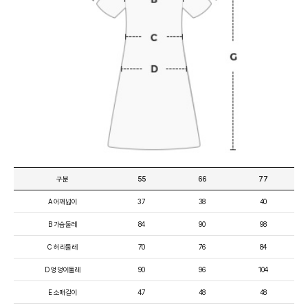
구분
55
66
77
A 어깨넓이
37
38
40
B 가슴둘레
84
90
98
C 허리둘레
70
76
84
D 엉덩이둘레
90
96
104
E 소매길이
47
48
48