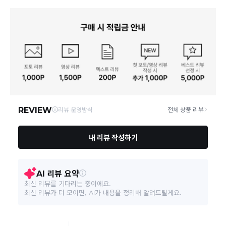
당일
오전 8시 이후 주문
건의 경우
익일 주문서 확인
후 배송이 이루
어집니다.
사업자번호
211-86-30525
빠른 배송을 위해 준비되는 상품부터
부분 발송
진행 될 수 있습니
다.
통신판매업 신고
20190163
당사 계약택배는 CJ대한통운이며, 배송비는 5만원 이상 구매 시 배
배송
송비는 무료이나, 도서 산간은 추가 배송비/도선료가 발생합니다.
연락처
결제완료 후 평균 3~5일(토요일 및 공휴일 제외) 이내에 배송 시작
02-1800-8878
되며, 매장 수급 제품의 경우에는 7~10일정도 소요될 수 있습니다.
일부 상품의 경우
매장에서 직접 배송
이 이루어지며
대한통운 외 타
영업소재지
06531 서울 서초구 신반포로 339 (주)바바패션
택배로 배송
이 이루어집니다.
주문취소는 '주문접수' 상태에서만 가능합니다.
오프라인 동시판매로 인해 결제 후 재고부족으로 인한 품절 취소가 발생
될 수 있습니다.
교환/반품 접수는
수령 후 익일부터 사이트에서 직접 접수
가능하
며, 제품
배송완료일로부터 7일 이내
에만 가능합니다.(7일 이후는
반품 불가합니다)
'구매확정' 클릭한 경우 구매의사 반영이 되어 교환 및 반품이 불가
능하니 이점 참고해주시기 바랍니다.
사이트 접수시 자동 CJ대한통운 회수 진행되며, 타택배 착불로 보
내주시는경우 자동 반송됩니다.
(
반송지: 경기도 여주시 점동면 장여로 545(원부리 204-6번지)
바바패션 물류센터
)
교환은 같은 제품의 한하여 사이즈만 가능합니다.