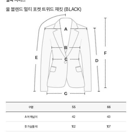
울 블렌드 멀티 포켓 트위드 재킷 (BLACK)
구분
55
66
A 어깨넓이
42
43
B 가슴둘레
102
107