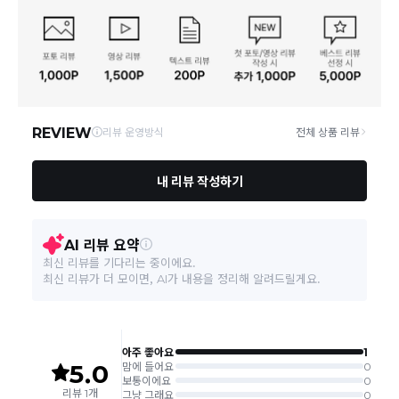
통신판매업 신고
2016-서울서초-1522
당사 계약택배는 CJ대한통운이며, 배송비는 5만원 이상 구매 시 배
배송
송비는 무료이나, 도서 산간은 추가 배송비/도선료가 발생합니다.
연락처
결제완료 후 평균 3~5일(토요일 및 공휴일 제외) 이내에 배송 시작
02-1800-8878
되며, 매장 수급 제품의 경우에는 7~10일정도 소요될 수 있습니다.
일부 상품의 경우
매장에서 직접 배송
이 이루어지며
대한통운 외 타
영업소재지
06531 서울 서초구 신반포로 339 (잠원동, 논현빌딩)
택배로 배송
이 이루어집니다.
주문취소는 '주문접수' 상태에서만 가능합니다.
교환/반품 접수는
수령 후 익일부터 사이트에서 직접 접수
가능하
며, 제품
배송완료일로부터 7일 이내
에만 가능합니다.(7일 이후는
반품 불가합니다)
'구매확정' 클릭한 경우 구매의사 반영이 되어 교환 및 반품이 불가
능하니 이점 참고해주시기 바랍니다.
사이트 접수시 자동 CJ대한통운 회수 진행되며, 타택배 착불로 보
내주시는경우 자동 반송됩니다.
(
반송지: 경기도 여주시 점동면 장여로 545(원부리 204-6번지)
바바패션 물류센터
)
교환은 같은 제품의 한하여 사이즈만 가능합니다.
같은 주문번호의 반품시에만 합포장 해주셔야 하며, 개별 포장시에
는 추가 접수 요청을 해주셔야 가능합니다.(별도입고시 택배비 추가
발생)
같은 주문번호의 상품을 부분 발송 받아보셨어도 반품시에는 합포
장 해주셔야 추가 택배비 발생되지 않습니다.
교환/반품
맞교환은 불가능
하며, 수령하신 상품이 반송지로 입고된 후 요청하