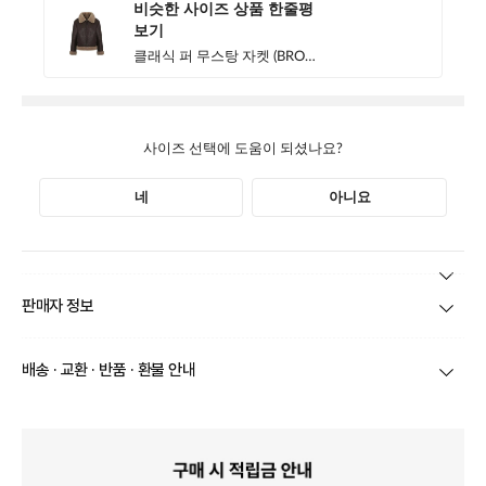
본 상품 정보의 내용은 공정거래위원회 '상품정보제공고시'에 따라 판매자가 직접 등록한
판매자 정보
것으로 해당 정보에 대한 책임은 판매자에게 있습니다.
상호/대표자
(주)바바패션_JJ지고트 / 문장우
배송 · 교환 · 반품 · 환불 안내
브랜드
JJ지고트
당일
오전 8시 이후 주문
건의 경우
익일 주문서 확인
후 배송이 이루
어집니다.
사업자번호
211-86-30525
빠른 배송을 위해 준비되는 상품부터
부분 발송
진행 될 수 있습니
다.