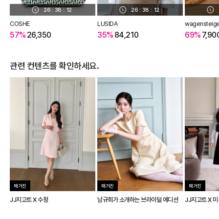
26
:
38
:
12
26
:
38
:
12
COSHE
LUSIDA
wagensteig
57%
26,350
35%
84,210
69%
7,90
관련 컨텐츠를 확인하세요.
매거진
매거진
매거진
JJ지고트 X 수정
남규희가 소개하는 브라이덜 에디션
JJ지고트 X 