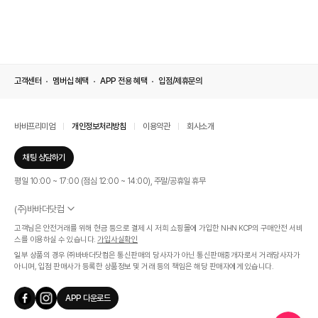
고객센터
멤버십 혜택
APP 전용 혜택
입점/제휴문의
바바프리미엄
개인정보처리방침
이용약관
회사소개
채팅 상담하기
평일 10:00 ~ 17:00 (점심 12:00 ~ 14:00), 주말/공휴일 휴무
(주)바바더닷컴
서울특별시 서초구 신반포로 339, 논현빌딩 (대표이사 : 문인식)
고객님은 안전거래를 위해 현금 등으로 결제 시 저희 쇼핑몰에 가입한 NHN KCP의 구매안전 서비
사업자 등록번호 569-86-01308
스를 이용하실 수 있습니다.
가입사실확인
통신판매업신고번호 제 2019 - 서울 서초 - 1268호
일부 상품의 경우 ㈜바바더닷컴은 통신판매의 당사자가 아닌 통신판매중개자로서 거래당사자가
개인정보관리책임자 : 김효영
아니며, 입점 판매사가 등록한 상품정보 및 거래 등의 책임은 해당 판매자에게 있습니다.
인증범위
온라인 쇼핑몰 서비스(바바더닷컴)
APP 다운로드
유효기간
2024.07.17 ~ 2027.07.16