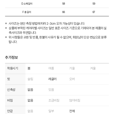
D 소매길이
58
59
F 총길이
66
67
사이즈는 원단 측정 방법에 따라 2-3cm 오차 가능성이 있습니다.
상품에 부착된 케어라벨 사이즈는 일반 표준 사이즈 기준으로 기재되어 본 제품의 실
측사이즈와 무관합니다.
위 사항들은 교환 및 반품, 환불의 사유가 될 수 없으며, 회원님의 단순 변심으로 분류
됩니다.
추가정보
착용시기
봄
여름
가을
겨울
핏
슬림
레귤러
오버
신축성
없음
있음
비침
없음
조금비침
많이비침
안감
없음
일부
전체