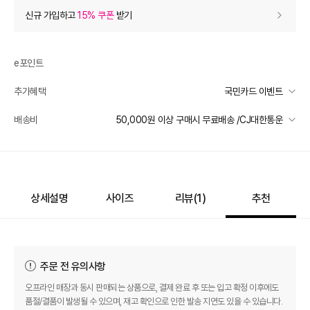
상품 할인
(자동적용)
신규 가입하고
15% 쿠폰
받기
52% 상품 할인
-217,880
0
등급 할인
e포인트
추가혜택
국민카드 이벤트
장바구니 쿠폰
- 10,000
국민카드 이벤트
배송비
50,000원 이상 구매시 무료배송 /CJ대한통운
[썸머 피날레] 바바패션
- 10,000
받기
선착순 2천명! 15만원 이상 구매 시, 5% 즉시 추가 할인
프리미엄 웰컴쿠폰팩 (15%, 최대 10만원)
가입
일반배송
카드별 무이자 할부 안내
50000 미만
3,000
50000 이상
무료배송
추가 할인
0
제주 도서산간 지역
추가 배송비 책정
상세설명
사이즈
리뷰(
1
)
추천
e포인트 (보유 : 0P)
0
배송 가능 지역
바바캐시 1% 할인
- 0
전국
주문 전 유의사항
419,000
–
0
=
419,000
원
오프라인 매장과 동시 판매되는 상품으로, 결제 완료 후 또는 입고 확정 이후에도
품절/결품이 발생될 수 있으며, 재고 확인으로 인한 발송 지연도 있을 수 있습니다.