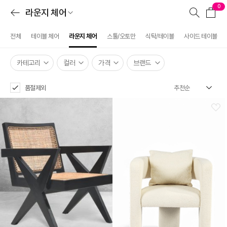
0
라운지 체어
전체
테이블 체어
라운지 체어
스툴/오토만
식탁/테이블
사이드 테이블
카테고리
컬러
가격
브랜드
품절제외