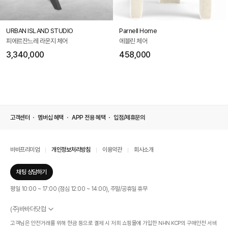
URBAN ISLAND STUDIO
Parnell Home
피에르잔느레 라운지 체어
에블린 체어
3,340,000
458,000
고객센터
멤버십 혜택
APP 전용 혜택
입점/제휴문의
바바프리미엄
개인정보처리방침
이용약관
회사소개
채팅 상담하기
평일 10:00 ~ 17:00 (점심 12:00 ~ 14:00), 주말/공휴일 휴무
(주)바바더닷컴
서울특별시 서초구 신반포로 339, 논현빌딩 (대표이사 : 문인식)
고객님은 안전거래를 위해 현금 등으로 결제 시 저희 쇼핑몰에 가입한 NHN KCP의 구매안전 서비