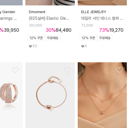
y Gender
Dmoment
ELLE JEWELRY
Silver Flare Earrings 실버 플레어 이어링
(925실버) Elastic Gleam 은 팔찌
데일리 샤인 테니스 팔찌 ELBRBB109
120,000
72,000
%
39,950
30
%
84,480
73
%
19,270
12% 쿠폰
무료배송
12% 쿠폰
무료배송
33
4