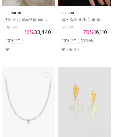
J.Lauren
luzluna
제이로렌 핑크오팔 크리스탈 큐빅 헤어밴드 H0212
델루 실버 925 두줄 볼 체인 컷팅 은 우정 행운 팔찌 F37
38,000
53,800
12
%
33,440
70
%
16,110
12% 쿠폰
10% 쿠폰
무료배송
1
12
5
(1)