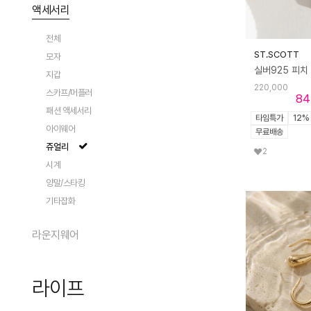
팬츠
가디건/베스트
액세서리
숄더백
전체
데님
트렌치
크로스백
펌프스
전체
에코/캔버스백
플랫
ST.SCOTT
모자
토트백
로퍼
지갑
백팩
슬리퍼/뮬
220,000
스카프/머플러
84
클러치/파우치
샌들
패션 액세서리
액세서리
타임특가
12%
부츠
아이웨어
무료배송
캐리어
스니커즈/운동화
쥬얼리
2
시계
양말/스타킹
기타잡화
라운지웨어
전체
라이프
여성 상의
여성 하의