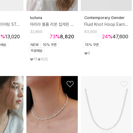
luzluna
Contemporary Gender
웨이버 원터치 이어링 STJ-ES1682WG
마리라 볼륨 리본 집게핀 쉬폰 반묶음 올림머리 포인트 헤어핀 A295
Fluid Knot Hoop Earrings 플루이드 낫 후프 이어링
32,800
63,000
1
%
13,020
73
%
8,820
24
%
47,600
료배송
NEW
10% 쿠폰
15% 쿠폰
무료배송
8
15
5
(2)