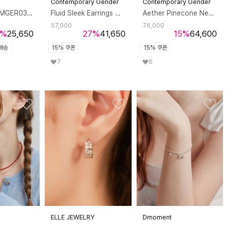
Contemporary Gender
Contemporary Gender
파이퍼 귀걸이 MGER0399 14K Gold Plated (로즈골드+핑크 큐빅)
Fluid Sleek Earrings 플루이드 슬릭 이어링
Aether Pinecone Necklace 에테르 파인콘 네크리스
57,000
76,000
%
25,650
27
%
41,650
15
%
64,600
배송
15% 쿠폰
15% 쿠폰
7
6
ELLE JEWELRY
Dmoment