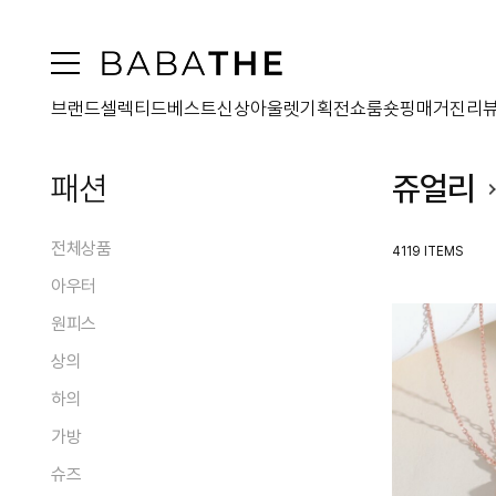
브랜드
셀렉티드
베스트
신상
아울렛
기획전
쇼룸
숏핑
매거진
리
패션
쥬얼리
전체상품
4119 ITEMS
아우터
원피스
전체
상의
코트
전체
패딩
하의
맥시원피스
전체
퍼
미디원피스
가방
블라우스/셔츠
전체
자켓
미니원피스
티셔츠
슈즈
스커트
점퍼
전체
투피스원피스
니트웨어