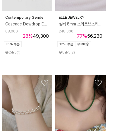
Contemporary Gender
ELLE JEWELRY
Cascade Dewdrop Earrings 캐스케이드 듀드롭 이어링
실버 8mm 스와로브스키 진주 목걸이 ELSVNN002
68,000
248,000
28
%
49,300
77
%
56,230
15% 쿠폰
12% 쿠폰
무료배송
2
5
(1)
8
5
(2)