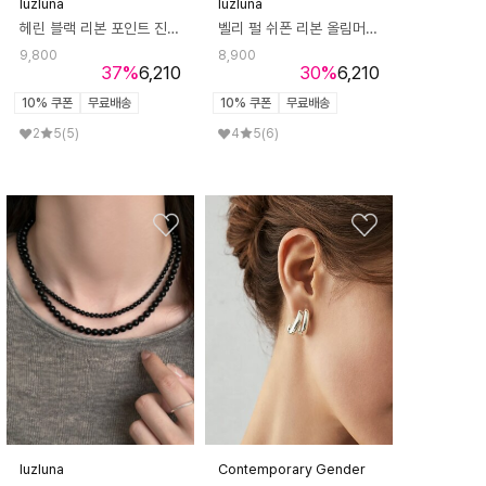
luzluna
luzluna
헤린 블랙 리본 포인트 진주 언발 헤어 머리핀 리본핀
벨리 펄 쉬폰 리본 올림머리 똥머리 헤어 집게핀 포니테일
9,800
8,900
37
%
6,210
30
%
6,210
10% 쿠폰
무료배송
10% 쿠폰
무료배송
2
5
(5)
4
5
(6)
luzluna
Contemporary Gender