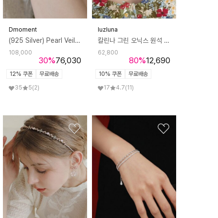
Dmoment
luzluna
(925 Silver) Pearl Veil Bracelet
칼린나 그린 오닉스 원석 비즈 실버925 목걸이
108,000
62,800
30
%
76,030
80
%
12,690
12% 쿠폰
무료배송
10% 쿠폰
무료배송
35
5
(2)
17
4.7
(11)