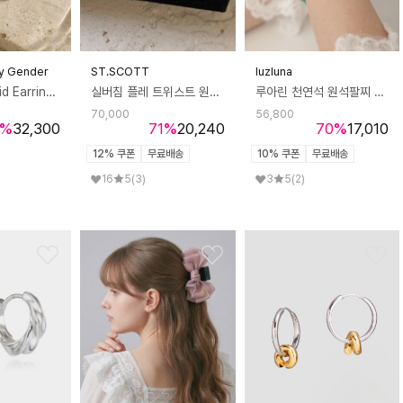
y Gender
ST.SCOTT
luzluna
Dewdrop Fluid Earrings 듀드롭 플루이드 이어링
실버침 플레 트위스트 원터치 이어링 STJ-ES1684WG
루아린 천연석 원석팔찌 행운 소원 탄생석 비즈팔찌
70,000
56,800
%
32,300
71
%
20,240
70
%
17,010
12% 쿠폰
무료배송
10% 쿠폰
무료배송
16
5
(3)
3
5
(2)