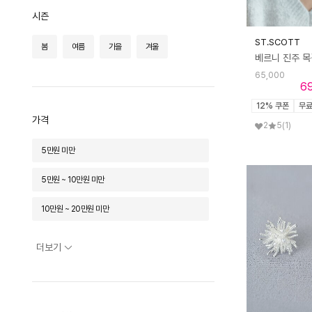
시즌
컨템포러리젠더
콜릿
크로노스
ST.SCOTT
봄
여름
가을
겨울
탠디
펠트앤손
폴브리알
65,000
프라우드마리
핑크 파인애플
힐리오트
6
12% 쿠폰
무
가격
2
5
(1)
5만원 미만
5만원 ~ 10만원 미만
10만원 ~ 20만원 미만
20만원 ~ 30만원 미만
더보기
30만원 ~ 50만원 미만
50만원 ~ 70만원 미만