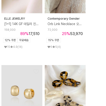
ELLE JEWELRY
Contemporary Gender
[1+1] 14K GF 데일리 진주 귀걸이 ELGPEE483
Orb Link Necklace 오브링크 네크리스
158,000
72,000
89
%
17,510
25
%
53,970
12% 쿠폰
무료배송
15% 쿠폰
15
4.9
(14)
6
5
(4)