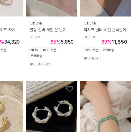
luzluna
luzluna
실버925 피치 하트 자개 리본 벨트 목걸이 STJ-NA1572MP
블링 실버 체인 은 반지
타치크 실버 체인 은목걸이
16,900
38,000
%
34,320
65
%
5,850
69
%
11,650
 쿠폰
NEW
10% 쿠폰
10% 쿠폰
무료배송
무료배송
14
5
(1)
25
4.9
(21)