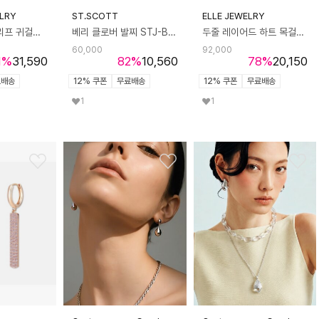
LRY
ST.SCOTT
ELLE JEWELRY
18K GF 오버 리프 귀걸이 GI8KPEE048
베리 클로버 발찌 STJ-BF1315RG
두줄 레이어드 하트 목걸이 ELBRNN247 (14K Gold Plated)
60,000
92,000
1
%
31,590
82
%
10,560
78
%
20,150
료배송
12% 쿠폰
무료배송
12% 쿠폰
무료배송
1
1