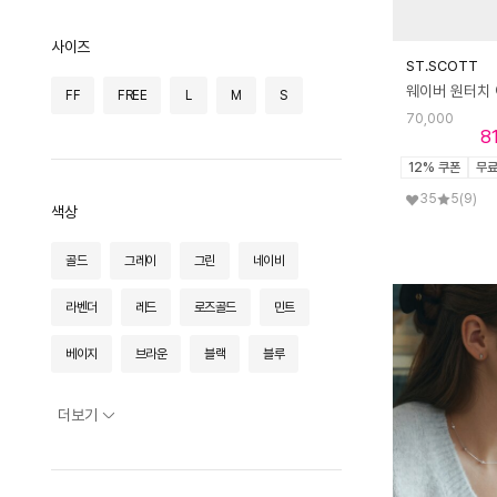
패브릭소품
모노그래프
무드크로키
미메시
사이즈
바이데이지
발렌티노루디
벨류엣
ST.SCOTT
FF
FREE
L
M
S
뷰랩
삭스팡
생럭슈
서림아트
70,000
8
세인트스코트
스콰즈
심플레트로
12% 쿠폰
무
35
5
(9)
아노에틱
아비나펠르
아카키
색상
엘라바이엘리오나
엘르 주얼리
골드
그레이
그린
네이비
엘케이트
오픈도어스튜디오
오호
라벤더
레드
로즈골드
민트
와카미
운트에이
웬스데이딜라잇
베이지
브라운
블랙
블루
유룩
유어네임히얼
제이그레이슬렛
스카이블루
실버
옐로우
오렌지
더보기
제이누이
제이로렌
줄앤코
와인
카키
퍼플
핑크
지고트(OUTLET)
차차실버
화이트