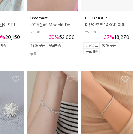
Dmoment
DIEUAMOUR
베르니 진주 목걸이 STJ-NB1701WG
(925실버) Moonlit Dew 스와로브스키 진주 초커
디유아모르 14KGP 마리끄 진주 목걸이
74,000
29,000
9
%
20,150
30
%
52,090
37
%
18,270
료배송
12% 쿠폰
무료배송
당일출고
10% 쿠폰
무료배송
5