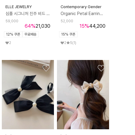
ELLE JEWELRY
Contemporary Gender
심플 시그니처 진주 비드 목걸이 ELBRNN227
Organic Petal Earrings 오가닉 페틀 이어링
59,000
52,000
64
%
21,030
15
%
44,200
12% 쿠폰
무료배송
15% 쿠폰
2
2
5
(1)