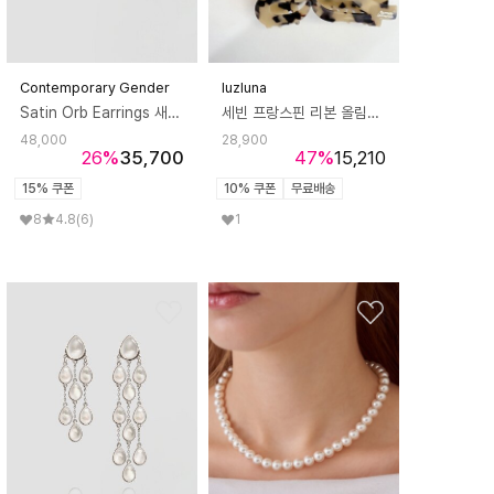
Contemporary Gender
luzluna
Satin Orb Earrings 새틴 오브 이어링
세빈 프랑스핀 리본 올림머리 긴머리 헤어 집게핀
48,000
28,900
26
%
35,700
47
%
15,210
15% 쿠폰
10% 쿠폰
무료배송
8
4.8
(6)
1