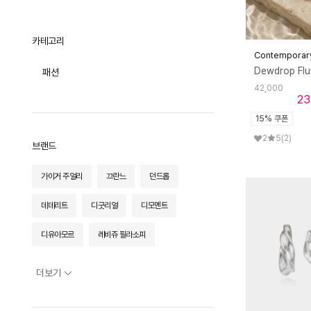
페어
전체상품
원피스/슬립
리빙
카테고리
투피스/세트
Contemporar
키친
ACC
전체
패션
가구
홈데코
42,000
전체
23
오브제
조명
플레이트
전체
15% 쿠폰
홈프래그런스
트레이/테이블매트
오피스
테이블 체어
전체
2
5
(2)
화병/화분
커트러리
브랜드
라운지 체어
패브릭
플로어 조명
청소
전체
수저받침
스툴/오토만
스탠드 조명
가이거 주얼리
끄란느
던드롭
라이프스타일
트레이
컵/저그
전체
식탁/테이블
테이블 조명
카드/메모
와인잔/도구
테이블커버
사이드 테이블
데데리트
디굿리얼
디모멘트
전체
포터블 조명
테스크툴
주방용품
러그/매트
소파
푸드
디유아모르
티웨어
레비쥬 필라소피
앞치마/주방패브릭
선반/장식장
생활가전
이불
트롤리
아트/그림
로맨티누어
루메
루즈루나
더보기
쿠션/베개
바바더컬쳐
르쿠어에쿠어
타월/로브
마리끌레르
멜로토리