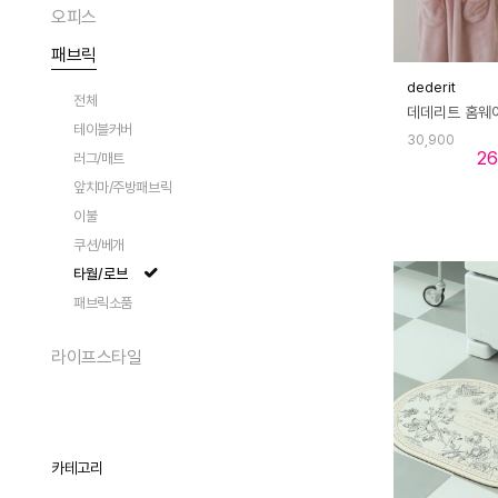
팬츠
트레이/테이블매트
가디건/베스트
액세서리
오피스
숄더백
테이블 체어
전체
전체
화병/화분
데님
커트러리
트렌치
크로스백
라운지 체어
라운지웨어
패브릭
펌프스
플로어 조명
청소
전체
전체
수저받침
에코/캔버스백
스툴/오토만
플랫
스탠드 조명
dederit
모자
트레이
컵/저그
전체
전체
토트백
식탁/테이블
로퍼
테이블 조명
지갑
카드/메모
와인잔/도구
여성 상의
테이블커버
백팩
사이드 테이블
슬리퍼/뮬
30,900
포터블 조명
스카프/머플러
테스크툴
주방용품
26
여성 하의
러그/매트
클러치/파우치
소파
샌들
패션 액세서리
티웨어
페어
앞치마/주방패브릭
액세서리
선반/장식장
부츠
아이웨어
원피스/슬립
이불
캐리어
트롤리
스니커즈/운동화
쥬얼리
투피스/세트
쿠션/베개
시계
ACC
타월/로브
양말/스타킹
패브릭소품
기타잡화
라이프스타일
전체
푸드
생활가전
카테고리
아트/그림