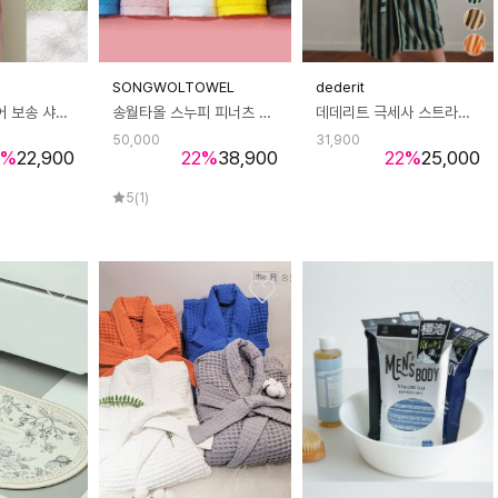
SONGWOLTOWEL
dederit
데데리트 홈웨어 보송 샤워 목욕 원피스 가운 헤어 타월 수건 라운지웨어 호텔 파자마 로브 수면 잠옷 생일 친구 집들이 이사 선물
송월타올 스누피 피너츠 180g 호텔수건 타올 40수 5매 선물세트
데데리트 극세사 스트라이프 후드 로브 호텔 샤워 비치 가운 타올 수면 홈웨어 라운지웨어 파자마 잠옷 집들이 생일 친구 우정 선물
50,000
31,900
%
22,900
22
%
38,900
22
%
25,000
5
(1)