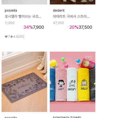
posiella
dederit
포시엘라 빨아쓰는 규조토 발매트 싱크대 주방 매트 북유럽 목련 60x40
데데리트 극세사 스트라이프 로브 남녀공용 호텔 샤워 비치 가운 타올 수면 홈웨어 파자마 잠옷 생일 친구 커플 집들이 신혼 선물
11,900
47,000
34
%
7,900
20
%
37,500
7
4.9
(20)
posiella
SONGWOLTOWEL