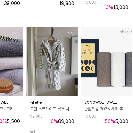
39,000
19,800
15,000
13
%
13,000
OWEL
villette
SONGWOLTOWEL
송월 블랙라벨 모노그레이라인 (40x80cm/170g/40수 코마사)
모던 스트라이프 목욕 샤워가운
송월타올 2025 해피 추석 한가위 달 토끼 감사카드 호텔수건 1매 선물세트
99,000
10,000
0
%
5,500
10
%
89,000
50
%
5,000
1