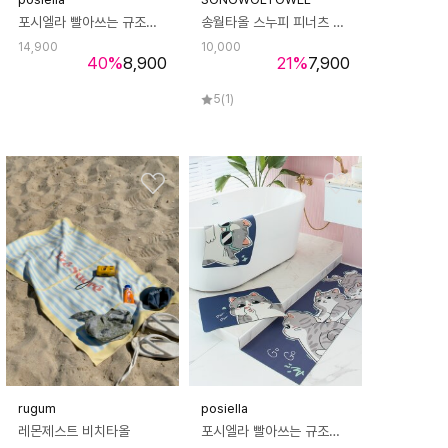
포시엘라 빨아쓰는 규조토 발매트 현관 욕실 주방 매트 북유럽 버터플라이
송월타올 스누피 피너츠 180g 호텔수건 타올 40수 1매 선물세트
14,900
10,000
40
%
8,900
21
%
7,900
5
(1)
rugum
posiella
레몬제스트 비치타올
포시엘라 빨아쓰는 규조토 주방 매트 3세대 부엌 싱크대 욕실 발매트