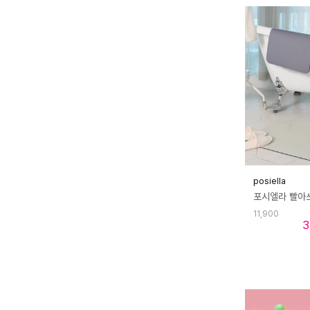
posiella
11,900
3