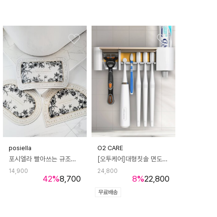
posiella
O2 CARE
포시엘라 빨아쓰는 규조토 발매트 싱크대 주방 매트 시그니쳐
[오투케어]대형칫솔 면도기 아노다이징 오픈형 칫솔살균기 24시간 살균 건조 소독 독립 면도기살균
14,900
24,800
42
%
8,700
8
%
22,800
무료배송