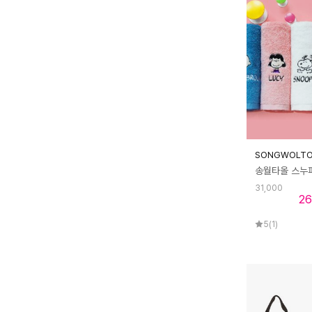
SONGWOLT
31,000
26
5
(1)