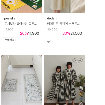
posiella
dederit
포시엘라 빨아쓰는 규조토 욕실 발매트 귀여운 데이지 60x40
데데리트 홈웨어 소프트폼 샤워 가운 라운지웨어 목욕 가운 타월 수건 원피스 파자마 수면 잠옷 생일 친구 커플 집들이 선물
14,900
30,500
20
%
11,900
30
%
21,500
무료배송
1