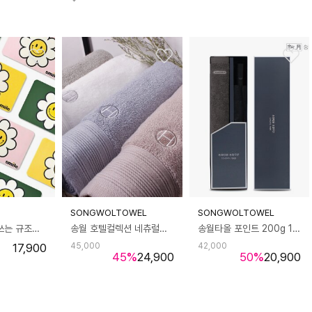
SONGWOLTOWEL
SONGWOLTOWEL
포시엘라 빨아쓰는 규조토 발매트 4세대 욕실 현관 주방 매트 스마일
송월 호텔컬렉션 네츄럴코밍 미니바스50 3장 (50x100cm/230g/30수 코마사)
송월타올 포인트 200g 1P + 2단 완벽무지 우산 1P 선물세트
17,900
45,000
42,000
45
%
24,900
50
%
20,900