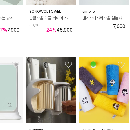
SONGWOLTOWEL
simplie
포시엘라 빨아쓰는 규조토 발매트 욕실 주방 매트 북유럽 프렌치 60x40
송월타올 와플 레이어 샤워 목욕 가운 로브-XL
맨즈바디샤워타올 일본샤워타올 여행용샤워타올
60,000
7,600
7
%
7,900
24
%
45,900
posiella
SONGWOLTOWEL