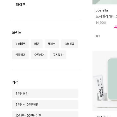
라이프
바바더컬쳐
posiella
14,900
4
브랜드
1
데데리트
러움
빌레뜨
송월타올
심플리에
오투케어
포시엘라
가격
5만원 미만
5만원 ~ 10만원 미만
10만원 ~ 20만원 미만
O2 CARE