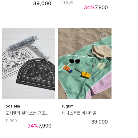
39,000
11,900
34
%
7,900
posiella
rugum
포시엘라 빨아쓰는 규조토 발매트 3세대 욕실 주방 매트 북유럽 꽃반원
테니스코트 비치타올
11,900
39,000
34
%
7,900