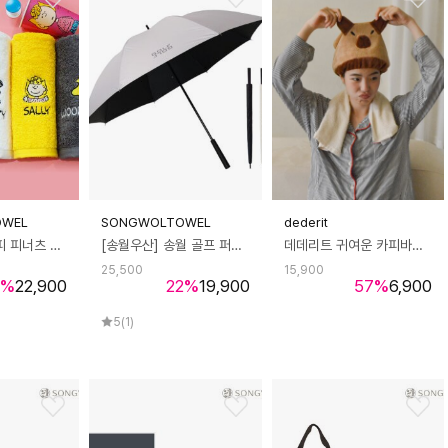
OWEL
SONGWOLTOWEL
dederit
송월타올 스누피 피너츠 180g 호텔수건 타올 40수 3매 선물세트
[송월우산] 송월 골프 퍼터 암막 장 우산[70x8K]
데데리트 귀여운 카피바라 샤워캡 헤어타월 타올 세안밴드 머리수건 페이스타월 친구 우정 커플 생일 선물
25,500
15,900
%
22,900
22
%
19,900
57
%
6,900
5
(1)