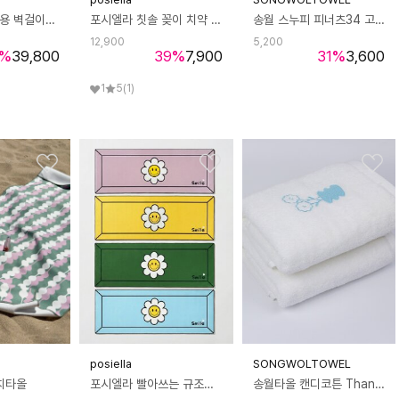
[O2케어] 가정용 벽걸이+스탠드겸용 칫솔살균기 면도기살균
포시엘라 칫솔 꽂이 치약 걸이 치솔 거치대
송월 스누피 피너츠34 고리 핸드타올 (34*34cm/70g/면 100%)
12,900
5,200
%
39,800
39
%
7,900
31
%
3,600
1
5
(1)
posiella
SONGWOLTOWEL
치타올
포시엘라 빨아쓰는 규조토 주방 매트 대형 키친 싱크대 현관 욕실 발매트 액자 L
송월타올 캔디코튼 Thank U 감사 자수 호텔타올 2P 선물세트 + 쇼핑백