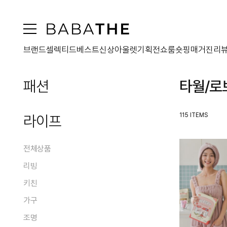
브랜드
셀렉티드
베스트
신상
아울렛
기획전
쇼룸
숏핑
매거진
리
패션
타월/로
전체상품
115 ITEMS
라이프
아우터
원피스
전체상품
전체
상의
리빙
코트
전체
패딩
하의
키친
맥시원피스
전체
전체
퍼
미디원피스
가방
가구
블라우스/셔츠
홈데코
전체
전체
자켓
미니원피스
티셔츠
오브제
슈즈
조명
스커트
플레이트
점퍼
전체
전체
투피스원피스
니트웨어
홈프래그런스