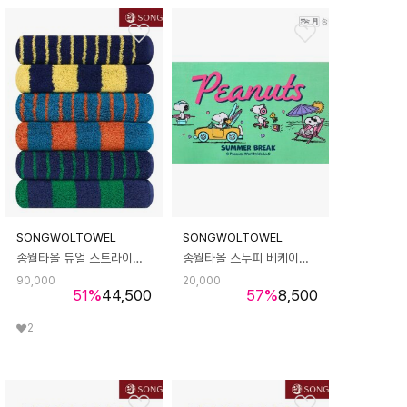
SONGWOLTOWEL
SONGWOLTOWEL
송월타올 듀얼 스트라이프 180g 호텔수건 타월 5장
송월타올 스누피 베케이션50 비치 타올 타월 1장
90,000
20,000
51
%
44,500
57
%
8,500
2