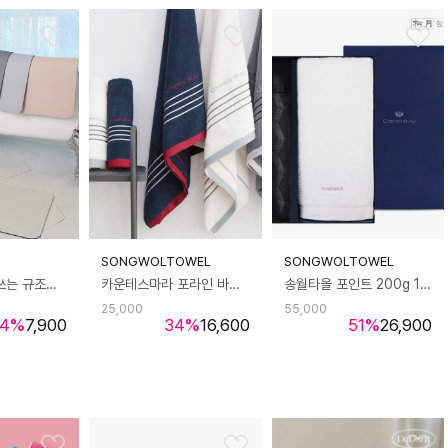
SONGWOLTOWEL
SONGWOLTOWEL
포시엘라 빨아쓰는 규조토 발매트 욕실 주방 싱크대 매트 M
카운테스마라 포라인 바스68 (68x130cm/420g/면100%)
송월타올 포인트 200g 1P + CM 3단 큐브완자 우산 1P 선물세트
25,000
55,000
4
%
7,900
34
%
16,600
51
%
26,900