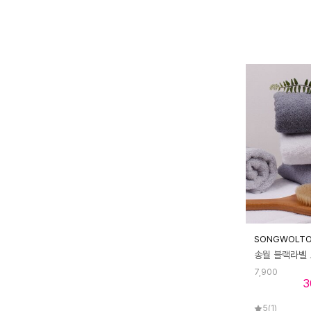
SONGWOLT
7,900
3
5
(1)