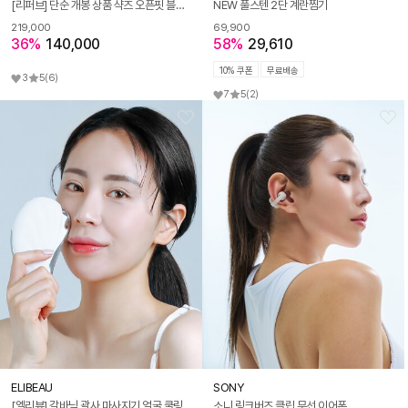
[리퍼브] 단순 개봉 상품 샥즈 오픈핏 블루투스 무선 이어폰 T910
NEW 풀스텐 2단 계란찜기
219,000
69,900
36%
140,000
58%
29,610
10% 쿠폰
무료배송
3
5
(6)
7
5
(2)
ELIBEAU
SONY
[엘리뷰] 갈바닉 괄사 마사지기 얼굴 쿨링 온열 LED EMS 피부관리 뷰티 홈케어
소니 링크버즈 클립 무선 이어폰