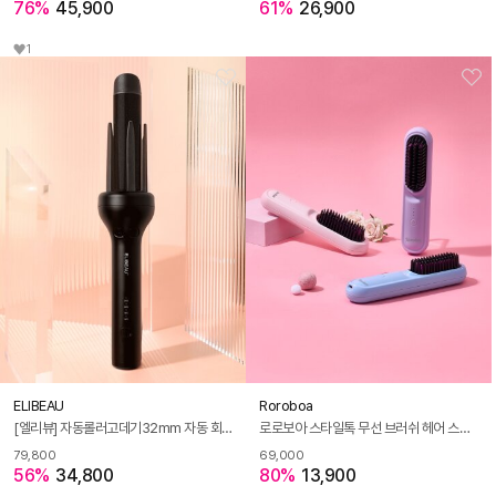
76%
45,900
61%
26,900
1
ELIBEAU
Roroboa
[엘리뷰] 자동롤러고데기32mm 자동 회전 봉고데기 여신 웨이브 볼륨 아이롱 오토 롤링 고대기
로로보아 스타일톡 무선 브러쉬 헤어 스타일러
79,800
69,000
56%
34,800
80%
13,900