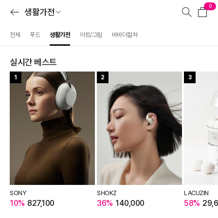
0
생활가전
전체
푸드
생활가전
아트/그림
바바더컬쳐
실시간 베스트
1
2
3
SONY
SHOKZ
LACUZIN
10%
827,100
36%
140,000
58%
29,6