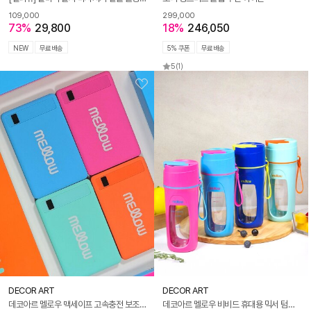
109,000
299,000
73%
29,800
18%
246,050
NEW
무료배송
5% 쿠폰
무료배송
5
(1)
DECOR ART
DECOR ART
데코아르 멜로우 맥세이프 고속충전 보조배터리 (애플워치 맥세이프 충전 지원)
데코아르 멜로우 비비드 휴대용 믹서 텀블러 (본품+빨대)