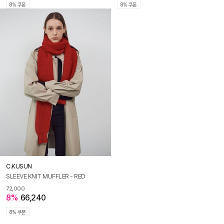
8% 쿠폰
8% 쿠폰
C.KUSUN
SLEEVE KNIT MUFFLER - RED
72,000
8%
66,240
8% 쿠폰