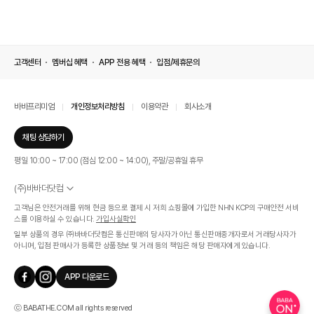
고객센터
멤버십 혜택
APP 전용 혜택
입점/제휴문의
바바프리미엄
개인정보처리방침
이용약관
회사소개
채팅 상담하기
평일 10:00 ~ 17:00 (점심 12:00 ~ 14:00), 주말/공휴일 휴무
(주)바바더닷컴
서울특별시 서초구 신반포로 339, 논현빌딩 (대표이사 : 문인식)
고객님은 안전거래를 위해 현금 등으로 결제 시 저희 쇼핑몰에 가입한 NHN KCP의 구매안전 서비
사업자 등록번호 569-86-01308
스를 이용하실 수 있습니다.
가입사실확인
통신판매업신고번호 제 2019 - 서울 서초 - 1268호
일부 상품의 경우 ㈜바바더닷컴은 통신판매의 당사자가 아닌 통신판매중개자로서 거래당사자가
개인정보관리책임자 : 김효영
아니며, 입점 판매사가 등록한 상품정보 및 거래 등의 책임은 해당 판매자에게 있습니다.
인증범위
온라인 쇼핑몰 서비스(바바더닷컴)
APP 다운로드
유효기간
2024.07.17 ~ 2027.07.16
ⓒ BABATHE.COM all rights reserved