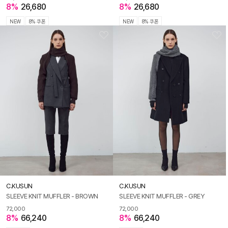
8%
26,680
8%
26,680
NEW
8% 쿠폰
NEW
8% 쿠폰
C.KUSUN
C.KUSUN
SLEEVE KNIT MUFFLER - BROWN
SLEEVE KNIT MUFFLER - GREY
72,000
72,000
8%
66,240
8%
66,240